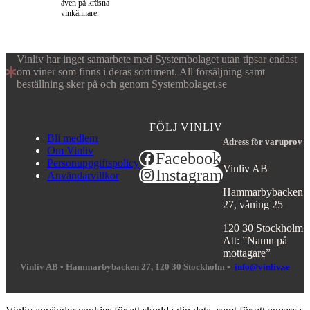
även på kräsna
vinkännare.
Vinliv har inget samarbete med Systembolaget utan tipsar endast
om viner som finns i deras sortiment. All försäljning samt
beställning sker på och genom Systembolaget.se
FÖLJ VINLIV
Bli medlem
Adress för varuprov
Om Vinliv
Facebook
Personuppgiftspolicy
Vinliv AB
Instagram
Användarvillkor
Hammarbybacken
27, våning 25
120 30 Stockholm
Att: ”Namn på
mottagare”
Vinliv AB •
Hammarbybacken 27, 120 30 Stockholm •
info@vinliv.se