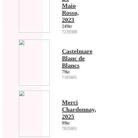
Maio
Rosso,
2023
249kr
7239308
Castelmare
Blanc de
Blancs
79kr
7185601
Merci
Chardonnay,
2025
99kr
7825801