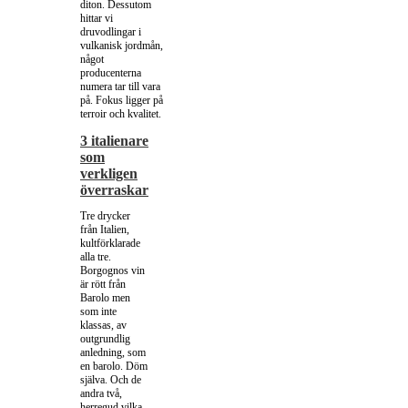
diton. Dessutom
hittar vi
druvodlingar i
vulkanisk jordmån,
något
producenterna
numera tar till vara
på. Fokus ligger på
terroir och kvalitet.
3 italienare
som
verkligen
överraskar
Tre drycker
från Italien,
kultförklarade
alla tre.
Borgognos vin
är rött från
Barolo men
som inte
klassas, av
outgrundlig
anledning, som
en barolo. Döm
själva. Och de
andra två,
herregud vilka