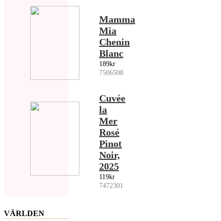
Mamma
Mia
Chenin
Blanc
189kr
7506508
Cuvée
la
Mer
Rosé
Pinot
Noir,
2025
119kr
7472301
VÄRLDEN