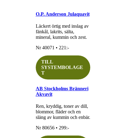
O.P. Anderson Julaquavit
Läckert örtig med inslag av
fänkål, lakrits, sälta,
mineral, kummin och zest.
Nr 40071 • 221:-
TILL
SYSTEMBOLAGE
T
AB Stockholms Bränneri
Akvavit
Ren, kryddig, toner av dill,
blommor, fläder och en
släng av kummin och enbär.
Nr 80656 • 299:-