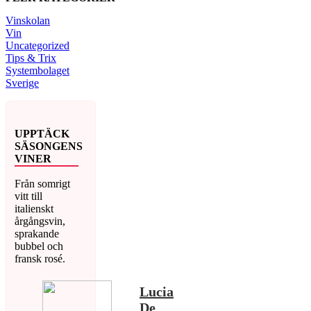
Vinskolan
Vin
Uncategorized
Tips & Trix
Systembolaget
Sverige
UPPTÄCK
SÄSONGENS
VINER
Från somrigt
vitt till
italienskt
årgångsvin,
sprakande
bubbel och
fransk rosé.
Lucia
De