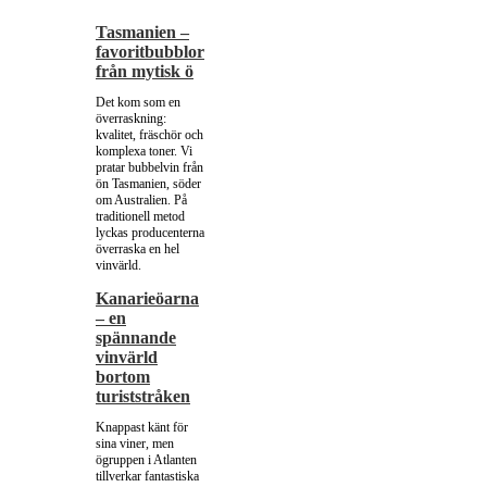
Tasmanien –
favoritbubblor
från mytisk ö
Det kom som en
överraskning:
kvalitet, fräschör och
komplexa toner. Vi
pratar bubbelvin från
ön Tasmanien, söder
om Australien. På
traditionell metod
lyckas producenterna
överraska en hel
vinvärld.
Kanarieöarna
– en
spännande
vinvärld
bortom
turiststråken
Knappast känt för
sina viner, men
ögruppen i Atlanten
tillverkar fantastiska