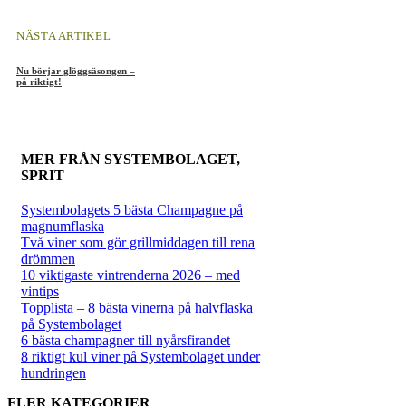
NÄSTA ARTIKEL
Nu börjar glöggsäsongen –
på riktigt!
MER FRÅN
SYSTEMBOLAGET
,
SPRIT
Systembolagets 5 bästa Champagne på
magnumflaska
Två viner som gör grillmiddagen till rena
drömmen
10 viktigaste vintrenderna 2026 – med
vintips
Topplista – 8 bästa vinerna på halvflaska
på Systembolaget
6 bästa champagner till nyårsfirandet
8 riktigt kul viner på Systembolaget under
hundringen
FLER KATEGORIER