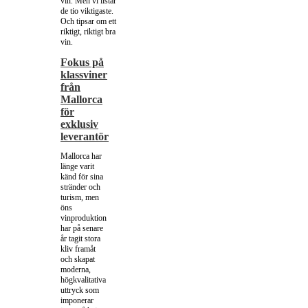
vin. Men vi listar
de tio viktigaste.
Och tipsar om ett
riktigt, riktigt bra
vin.
Fokus på
klassviner
från
Mallorca
för
exklusiv
leverantör
Mallorca har
länge varit
känd för sina
stränder och
turism, men
öns
vinproduktion
har på senare
år tagit stora
kliv framåt
och skapat
moderna,
högkvalitativa
uttryck som
imponerar