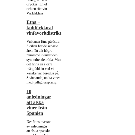
drycker! En öl
och ett rött vin.
Världsklass.
Etna –
kultförklarat
vinfavoritdistrikt
Vulkanen Etna på östra
Sicilien har de senaste
åren fått allt högre
renommé i vinvärlden. I
synnerhet det röda. Men
det finns en större
mångfald än vad vi
kanske var beredda på.
Spännande, unika viner
med tydligt ursprung.
10
anledningar
att älska
viner från
Spanien
Det finns massor
av anledningar
att älska spanskt