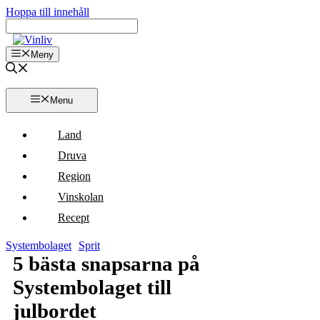
Hoppa till innehåll
Meny
Menu
Land
Druva
Region
Vinskolan
Recept
Systembolaget
Sprit
5 bästa snapsarna på
Systembolaget till
julbordet