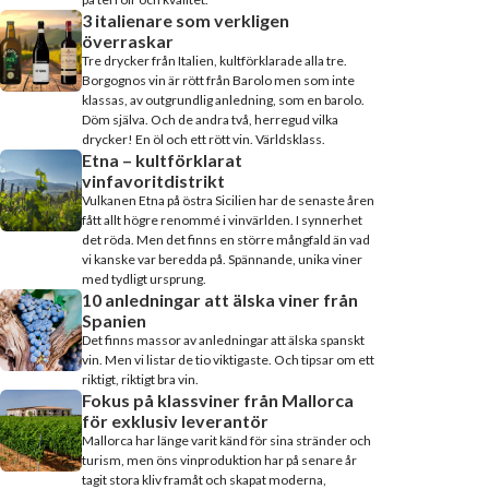
3 italienare som verkligen
överraskar
Tre drycker från Italien, kultförklarade alla tre.
Borgognos vin är rött från Barolo men som inte
klassas, av outgrundlig anledning, som en barolo.
Döm själva. Och de andra två, herregud vilka
drycker! En öl och ett rött vin. Världsklass.
Etna – kultförklarat
vinfavoritdistrikt
Vulkanen Etna på östra Sicilien har de senaste åren
fått allt högre renommé i vinvärlden. I synnerhet
det röda. Men det finns en större mångfald än vad
vi kanske var beredda på. Spännande, unika viner
med tydligt ursprung.
10 anledningar att älska viner från
Spanien
Det finns massor av anledningar att älska spanskt
vin. Men vi listar de tio viktigaste. Och tipsar om ett
riktigt, riktigt bra vin.
Fokus på klassviner från Mallorca
för exklusiv leverantör
Mallorca har länge varit känd för sina stränder och
turism, men öns vinproduktion har på senare år
tagit stora kliv framåt och skapat moderna,