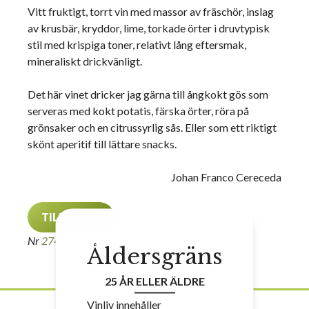
Vitt fruktigt, torrt vin med massor av fräschör, inslag
av krusbär, kryddor, lime, torkade örter i druvtypisk
stil med krispiga toner, relativt lång eftersmak,
mineraliskt drickvänligt.
Det här vinet dricker jag gärna till ångkokt gös som
serveras med kokt potatis, färska örter, röra på
grönsaker och en citrussyrlig sås. Eller som ett riktigt
skönt aperitif till lättare snacks.
Johan Franco Cereceda
TILL VINET
Nr
2746
• 129 kr
Åldersgräns
25 ÅR ELLER ÄLDRE
Vinliv innehåller