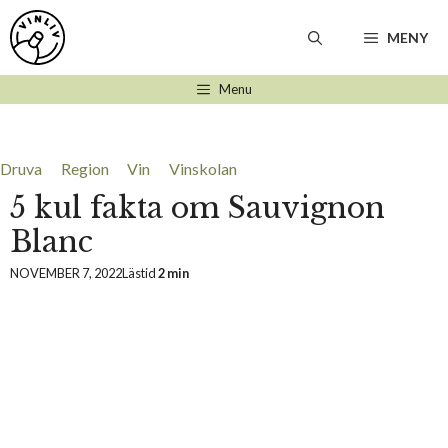
Hoppa
till
MENY
innehåll
Menu
Druva
Region
Vin
Vinskolan
5 kul fakta om Sauvignon
Blanc
NOVEMBER 7, 2022
Lästid
2 min