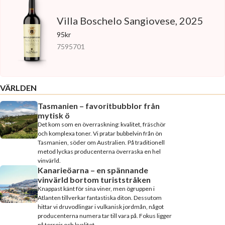
Villa Boschelo Sangiovese, 2025
95kr
7595701
VÄRLDEN
Tasmanien – favoritbubblor från
mytisk ö
Det kom som en överraskning: kvalitet, fräschör
och komplexa toner. Vi pratar bubbelvin från ön
Tasmanien, söder om Australien. På traditionell
metod lyckas producenterna överraska en hel
vinvärld.
Kanarieöarna – en spännande
vinvärld bortom turiststråken
Knappast känt för sina viner, men ögruppen i
Atlanten tillverkar fantastiska diton. Dessutom
hittar vi druvodlingar i vulkanisk jordmån, något
producenterna numera tar till vara på. Fokus ligger
på terroir och kvalitet.