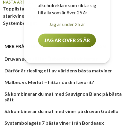
NÄSTA ARTIKEL
alkoholreklam som riktar sig
Topplista – 5 bästa
till alla som är över 25 år
starkvinerna på
Systembolaget
Jag är under 25 år
JAG ÄR ÖVER 25 ÅR
MER FRÅN
DRUVA
,
REGION
,
VIN
,
VINSKOLAN
Druvan som sätter Österrike på vinkartan
Därför är riesling ett av världens bästa matviner
Malbec vs Merlot – hittar du din favorit?
Så kombinerar du mat med Sauvignon Blanc på bästa
sätt
Så kombinerar du mat med viner på druvan Godello
Systembolagets 7 bästa viner från Bordeaux