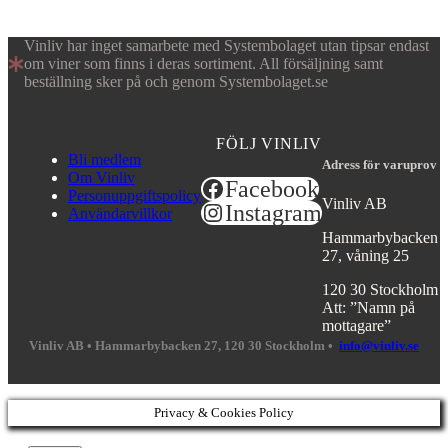
Vinliv har inget samarbete med Systembolaget utan tipsar endast
om viner som finns i deras sortiment. All försäljning samt
beställning sker på och genom Systembolaget.se
FÖLJ VINLIV
Bli medlem
Adress för varuprov
Om Vinliv
Facebook
Personuppgiftspolicy
Vinliv AB
Instagram
Användarvillkor
Hammarbybacken
27, våning 25
120 30 Stockholm
Att: ”Namn på
mottagare”
Vinliv AB •
Hammarbybacken 27, 120 30 Stockholm •
info@vinliv.se
Privacy & Cookies Policy