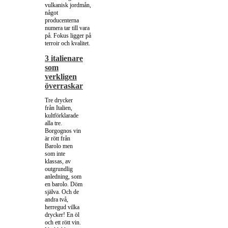
vulkanisk jordmån,
något
producenterna
numera tar till vara
på. Fokus ligger på
terroir och kvalitet.
3 italienare
som
verkligen
överraskar
Tre drycker
från Italien,
kultförklarade
alla tre.
Borgognos vin
är rött från
Barolo men
som inte
klassas, av
outgrundlig
anledning, som
en barolo. Döm
själva. Och de
andra två,
herregud vilka
drycker! En öl
och ett rött vin.