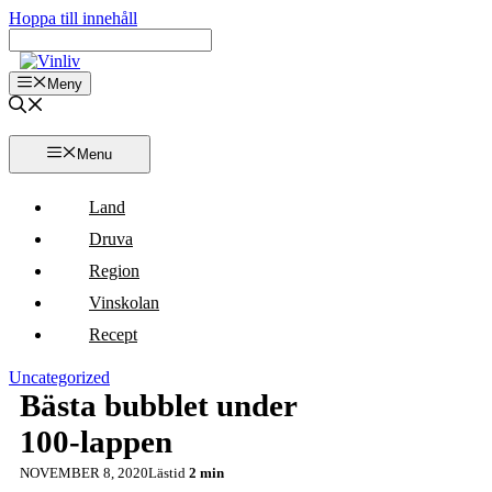
Hoppa till innehåll
Meny
Menu
Land
Druva
Region
Vinskolan
Recept
Uncategorized
Bästa bubblet under
100-lappen
NOVEMBER 8, 2020
Lästid
2 min