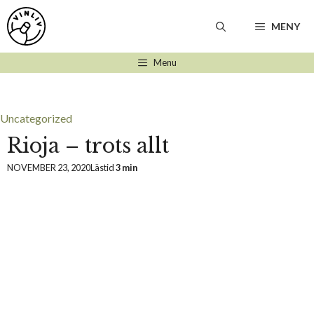
Hoppa
till
MENY
innehåll
Menu
Uncategorized
Rioja – trots allt
NOVEMBER 23, 2020
Lästid
3 min