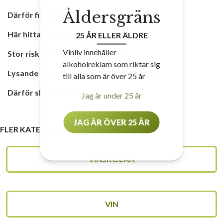
Åldersgräns
Därför finns inga bra alkoholfria viner – än
Här hittar du världens billigaste öl
25 ÅR ELLER ÄLDRE
Vinliv innehåller
Stor risk att mångfalden drabbas
alkoholreklam som riktar sig
Lysande rött (och vitt!) vin från Australien
till alla som är över 25 år
Därför ska du dricka vin
Jag är under 25 år
JAG ÄR ÖVER 25 ÅR
FLER KATEGORIER
VINSKOLAN
VIN