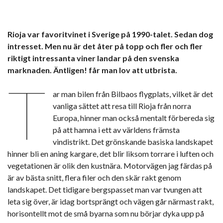
Rioja var favoritvinet i Sverige på 1990-talet. Sedan dog
intresset. Men nu är det åter på topp och fler och fler
riktigt intressanta viner landar på den svenska
marknaden. Äntligen! får man lov att utbrista.
T
ar man bilen från Bilbaos flygplats, vilket är det
vanliga sättet att resa till Rioja från norra
Europa, hinner man också mentalt förbereda sig
på att hamna i ett av världens främsta
vindistrikt. Det grönskande basiska landskapet
hinner bli en aning kargare, det blir liksom torrare i luften och
vegetationen är olik den kustnära. Motorvägen jag färdas på
är av bästa snitt, flera filer och den skär rakt genom
landskapet. Det tidigare bergspasset man var tvungen att
leta sig över, är idag bortsprängt och vägen går närmast rakt,
horisontellt mot de små byarna som nu börjar dyka upp på