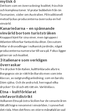
mytisk ö
Det kom som en överraskning: kvalitet, fräschör
och komplexa toner. Vi pratar bubbelvin från ön
Tasmanien, söder om Australien. På traditionell
metod lyckas producenterna överraska en hel
vinvärld.
Kanarieöarna – en spännande
vinvärld bortom turiststråken
Knappast känt för sina viner, men ögruppen i
Atlanten tillverkar fantastiska diton. Dessutom
hittar vi druvodlingar i vulkanisk jordmån, något
producenterna numera tar till vara på. Fokus ligger
på terroir och kvalitet.
3 italienare som verkligen
överraskar
Tre drycker från Italien, kultförklarade alla tre.
Borgognos vin är rött från Barolo men som inte
klassas, av outgrundlig anledning, som en barolo.
Döm själva. Och de andra två, herregud vilka
drycker! En öl och ett rött vin. Världsklass.
Etna – kultförklarat
vinfavoritdistrikt
Vulkanen Etna på östra Sicilien har de senaste åren
fått allt högre renommé i vinvärlden. I synnerhet
det röda. Men det finns en större mångfald än vad