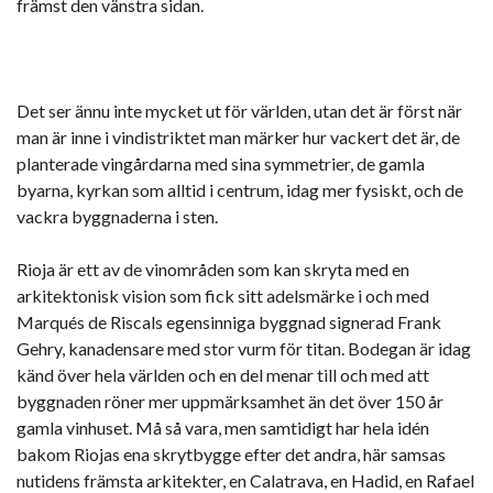
främst den vänstra sidan.
Det ser ännu inte mycket ut för världen, utan det är först när
man är inne i vindistriktet man märker hur vackert det är, de
planterade vingårdarna med sina symmetrier, de gamla
byarna, kyrkan som alltid i centrum, idag mer fysiskt, och de
vackra byggnaderna i sten.
Rioja är ett av de vinområden som kan skryta med en
arkitektonisk vision som fick sitt adelsmärke i och med
Marqués de Riscals egensinniga byggnad signerad Frank
Gehry, kanadensare med stor vurm för titan. Bodegan är idag
känd över hela världen och en del menar till och med att
byggnaden röner mer uppmärksamhet än det över 150 år
gamla vinhuset. Må så vara, men samtidigt har hela idén
bakom Riojas ena skrytbygge efter det andra, här samsas
nutidens främsta arkitekter, en Calatrava, en Hadid, en Rafael