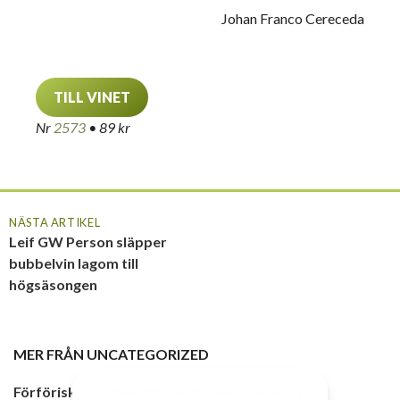
Johan Franco Cereceda
TILL VINET
Nr
2573
• 89 kr
NÄSTA ARTIKEL
Leif GW Person släpper
bubbelvin lagom till
högsäsongen
MER FRÅN
UNCATEGORIZED
Förförisk tysk med internationell stjärnstatus