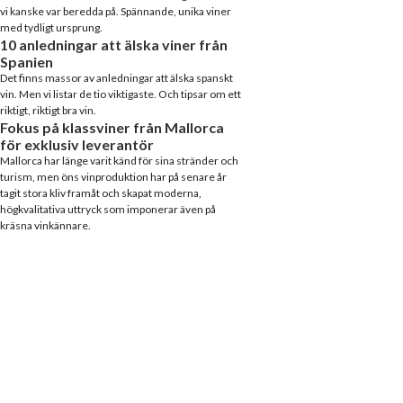
vi kanske var beredda på. Spännande, unika viner
med tydligt ursprung.
10 anledningar att älska viner från
Spanien
Det finns massor av anledningar att älska spanskt
vin. Men vi listar de tio viktigaste. Och tipsar om ett
riktigt, riktigt bra vin.
Fokus på klassviner från Mallorca
för exklusiv leverantör
Mallorca har länge varit känd för sina stränder och
turism, men öns vinproduktion har på senare år
tagit stora kliv framåt och skapat moderna,
högkvalitativa uttryck som imponerar även på
kräsna vinkännare.