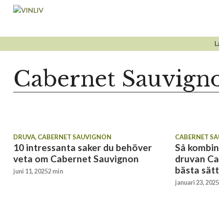
Hoppa
till
innehåll
L
Cabernet Sauvign
DRUVA
,
CABERNET SAUVIGNON
CABERNET S
10 intressanta saker du behöver
Så kombin
veta om Cabernet Sauvignon
druvan Ca
bästa sätt
juni 11, 2025
2 min
januari 23, 2025