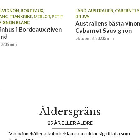
AUVIGNON
,
BORDEAUX
,
LAND
,
AUSTRALIEN
,
CABERNET 
RANC
,
FRANKRIKE
,
MERLOT
,
PETIT
DRUVA
Australiens bästa vino
VIGNON BLANC
inhus i Bordeaux given
Cabernet Sauvignon
ond
oktober 3, 2023
3 min
2023
5 min
Åldersgräns
25 ÅR ELLER ÄLDRE
Vinliv innehåller alkoholreklam som riktar sig till alla som