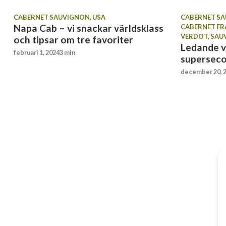
CABERNET SAUVIGNON
,
USA
CABERNET S
Napa Cab – vi snackar världsklass
CABERNET F
VERDOT
,
SAU
och tipsar om tre favoriter
Ledande v
februari 1, 2024
3 min
supersec
december 20, 