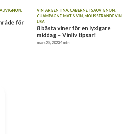
SAUVIGNON
,
VIN
,
ARGENTINA
,
CABERNET SAUVIGNON
,
CHAMPAGNE
,
MAT & VIN
,
MOUSSERANDE VIN
,
mråde för
USA
8 bästa viner för en lyxigare
middag – Vinliv tipsar!
mars 28, 2023
4 min