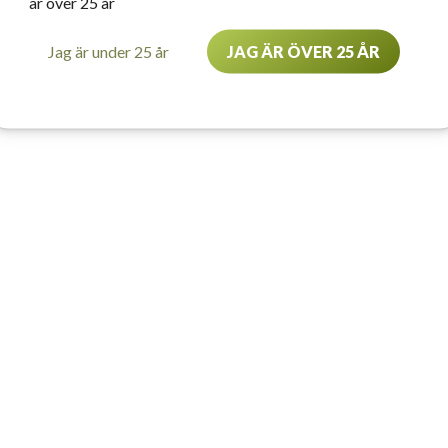
är över 25 år
Jag är under 25 år
JAG ÄR ÖVER 25 ÅR