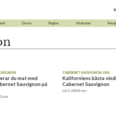
B
and
Druva
Region
Vinskolan
Rece
on
AUVIGNON
CABERNET SAUVIGNON
,
USA
erar du mat med
Kaliforniens bästa vindi
bernet Sauvignon på
Cabernet Sauvignon
juli 2, 2024
3 min
2 min