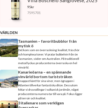
Villa Boschelo Sangiovese, 2025
95kr
7595701
VÄRLDEN
Tasmanien – favoritbubblor från
mytisk ö
Det kom som en överraskning: kvalitet, fräschör
och komplexa toner. Vi pratar bubbelvin från ön
Tasmanien, söder om Australien. På traditionell
metod lyckas producenterna överraska en hel
vinvärld.
Kanarieöarna – en spännande
vinvärld bortom turiststråken
Knappast känt för sina viner, men ögruppen i
Atlanten tillverkar fantastiska diton. Dessutom
hittar vi druvodlingar i vulkanisk jordmån, något
producenterna numera tar till vara på. Fokus ligger
på terroir och kvalitet.
3 italienare som verkligen
överraskar