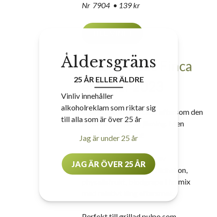
Nr 7904 • 139 kr
TILL VINET
Åldersgräns
PetNat Rosé Finca
25 ÅR ELLER ÄLDRE
el Molar 2023
Vinliv innehåller
alkoholreklam som riktar sig
Egentligen inte en cava eftersom den
till alla som är över 25 år
är tillverkad på en jäsning. Men
detta är riktigt kul!
Jag är under 25 år
Egensinnlig med inslag av
JAG ÄR ÖVER 25 ÅR
granatäpple, körsbär, vildhallon,
physalisfrukt, blodgrape i fin mix
med relativt lång eftersmak.
Perfekt till grillad pulpo som