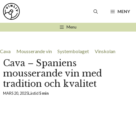
Hoppa
till
MENY
innehåll
Menu
Cava
Mousserande vin
Systembolaget
Vinskolan
Cava – Spaniens
mousserande vin med
tradition och kvalitet
MARS 20, 2025
Lästid
5 min