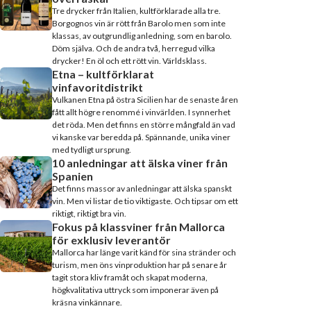
Tre drycker från Italien, kultförklarade alla tre.
Borgognos vin är rött från Barolo men som inte
klassas, av outgrundlig anledning, som en barolo.
Döm själva. Och de andra två, herregud vilka
drycker! En öl och ett rött vin. Världsklass.
Etna – kultförklarat
vinfavoritdistrikt
Vulkanen Etna på östra Sicilien har de senaste åren
fått allt högre renommé i vinvärlden. I synnerhet
det röda. Men det finns en större mångfald än vad
vi kanske var beredda på. Spännande, unika viner
med tydligt ursprung.
10 anledningar att älska viner från
Spanien
Det finns massor av anledningar att älska spanskt
vin. Men vi listar de tio viktigaste. Och tipsar om ett
riktigt, riktigt bra vin.
Fokus på klassviner från Mallorca
för exklusiv leverantör
Mallorca har länge varit känd för sina stränder och
turism, men öns vinproduktion har på senare år
tagit stora kliv framåt och skapat moderna,
högkvalitativa uttryck som imponerar även på
kräsna vinkännare.