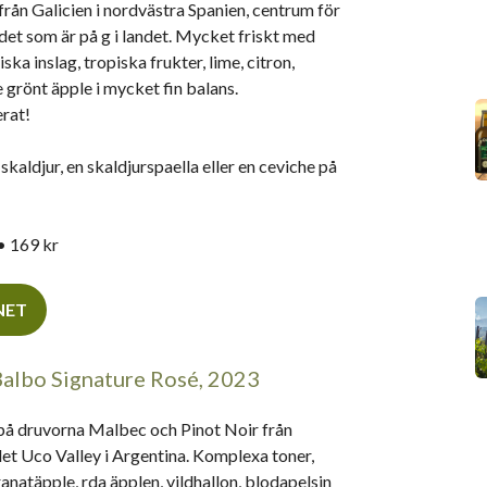
t från Galicien i nordvästra Spanien, centrum för
et som är på g i landet. Mycket friskt med
ska inslag, tropiska frukter, lime, citron,
te grönt äpple i mycket fin balans.
rat!
 skaldjur, en skaldjurspaella eller en ceviche på
• 169 kr
INET
Balbo Signature Rosé, 2023
på druvorna Malbec och Pinot Noir från
t Uco Valley i Argentina. Komplexa toner,
ranatäpple, rda äpplen, vildhallon, blodapelsin