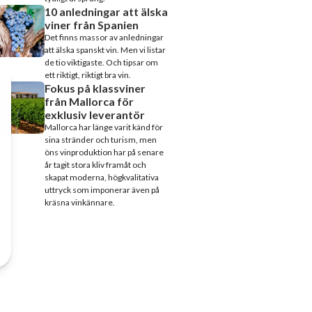
10 anledningar att älska
viner från Spanien
Det finns massor av anledningar
att älska spanskt vin. Men vi listar
de tio viktigaste. Och tipsar om
ett riktigt, riktigt bra vin.
Fokus på klassviner
från Mallorca för
exklusiv leverantör
Mallorca har länge varit känd för
sina stränder och turism, men
öns vinproduktion har på senare
år tagit stora kliv framåt och
skapat moderna, högkvalitativa
uttryck som imponerar även på
kräsna vinkännare.