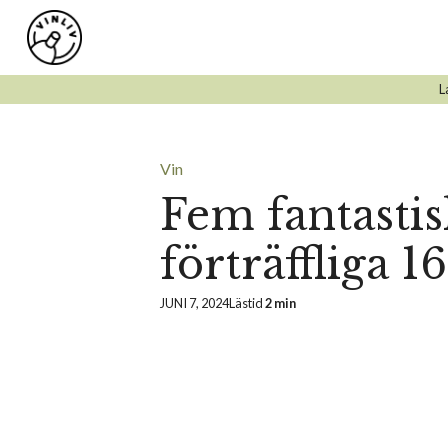
Hoppa
till
innehåll
L
Vin
Fem fantastis
förträffliga 1
JUNI 7, 2024
Lästid
2 min