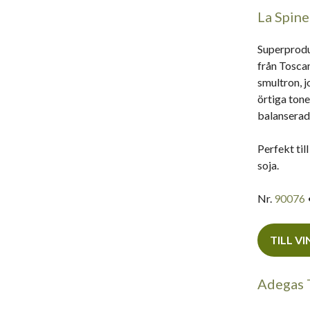
La Spine
Superprodu
från Toscan
smultron, 
örtiga tone
balanserad 
Perfekt til
soja.
Nr.
90076
TILL V
Adegas T