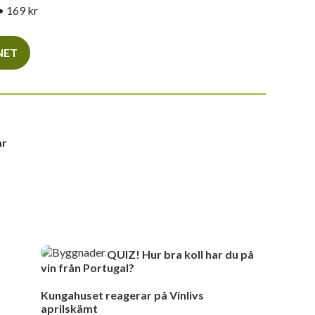
• 169 kr
INET
ar
QUIZ! Hur bra koll har du på
vin från Portugal?
Kungahuset reagerar på Vinlivs
aprilskämt