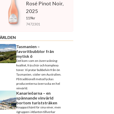
Rosé Pinot Noir,
2025
119kr
7472301
ÄRLDEN
Tasmanien –
favoritbubblor från
mytisk ö
Det kom som en överraskning:
kvalitet, fräschör och komplexa
toner. Vi pratar bubbelvin från ön
Tasmanien, söder om Australien.
På traditionell metod lyckas
producenterna överraska en hel
vinvärld.
Kanarieöarna – en
spännande vinvärld
bortom turiststråken
Knappast känt för sina viner, men
ögruppen i Atlanten tillverkar