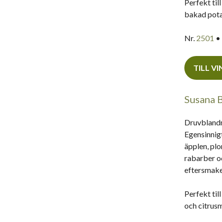
Perfekt til
bakad pota
Nr.
2501
• 
TILL V
Susana 
Druvblandn
Egensinnigt
äpplen, plo
rabarber o
eftersmake
Perfekt til
och citrus