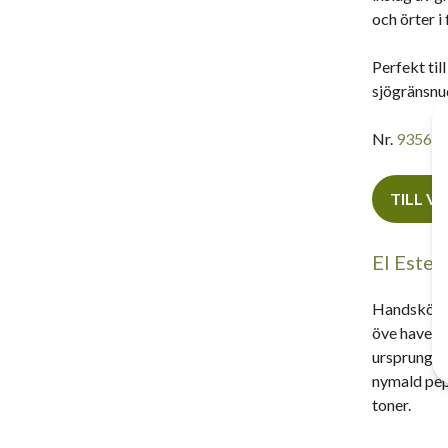
och örter i
Perfekt til
sjögränsnud
Nr.
93564
TILL V
El Este
Handskörda
öve havet.
ursprungska
nymald pepp
toner.