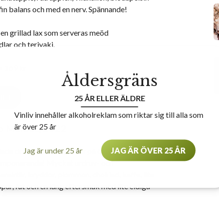
 fin balans och med en nerv. Spännande!
l en grillad lax som serveras meöd
lar och teriyaki.
• 169 kr
Åldersgräns
INET
25 ÅR ELLER ÄLDRE
Vinliv innehåller alkoholreklam som riktar sig till alla som
är över 25 år
co Malbec, 2022
Jag är under 25 år
JAG ÄR ÖVER 25 ÅR
de druvor från vingårdar på över 1800 meter
 Imponerande! Mycket urdruv- och
raktär, kryddor, plommon, choklad, kaffe, lite
ar, fat och en lång eftersmak med lite eldiga