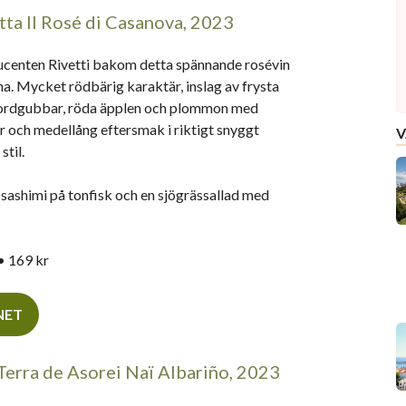
tta Il Rosé di Casanova, 2023
centen Rivetti bakom detta spännande rosévin
a. Mycket rödbärig karaktär, inslag av frysta
jordgubbar, röda äpplen och plommon med
r och medellång eftersmak i riktigt snyggt
V
stil.
l sashimi på tonfisk och en sjögrässallad med
• 169 kr
INET
erra de Asorei Naï Albariño, 2023