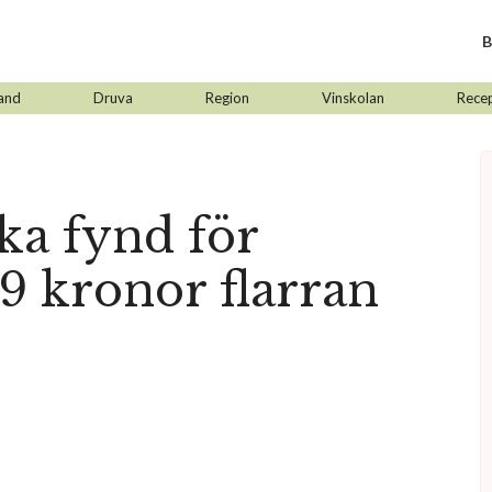
B
and
Druva
Region
Vinskolan
Rece
ka fynd för
69 kronor flarran