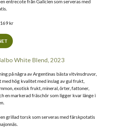
l en entrecote från Galicien som serveras med
tis.
169 kr
INET
Balbo White Blend, 2023
ing på några av Argentinas bästa vitvinsdruvor,
 med hög kvalitet med inslag av gul frukt,
mmon, exotisk frukt, mineral, örter, fattoner,
ch en markerad fräschör som ligger kvar länge i
n.
l en grillad torsk som serveras med färskpotatis
majonnäs.