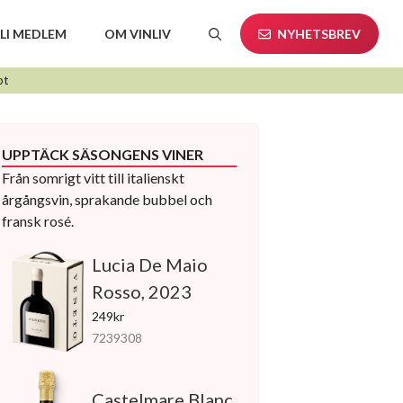
LI MEDLEM
OM VINLIV
NYHETSBREV
pt
UPPTÄCK SÄSONGENS VINER
Från somrigt vitt till italienskt
årgångsvin, sprakande bubbel och
fransk rosé.
Lucia De Maio
Rosso, 2023
249kr
7239308
Castelmare Blanc