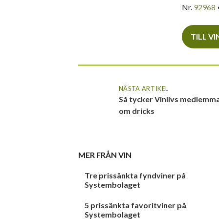
Nr.
92968
TILL V
NÄSTA ARTIKEL
Så tycker Vinlivs medlemm
om dricks
MER FRÅN
VIN
Tre prissänkta fyndviner på
Systembolaget
5 prissänkta favoritviner på
Systembolaget