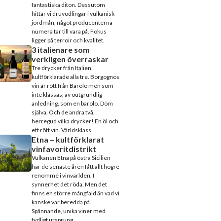
fantastiska diton. Dessutom
hittar vi druvodlingar i vulkanisk
jordmån, något producenterna
numera tar till vara på. Fokus
ligger på terroir och kvalitet.
3 italienare som
verkligen överraskar
Tre drycker från Italien,
kultförklarade alla tre. Borgognos
vin är rött från Barolo men som
inte klassas, av outgrundlig
anledning, som en barolo. Döm
själva. Och de andra två,
herregud vilka drycker! En öl och
ett rött vin. Världsklass.
Etna – kultförklarat
vinfavoritdistrikt
Vulkanen Etna på östra Sicilien
har de senaste åren fått allt högre
renommé i vinvärlden. I
synnerhet det röda. Men det
finns en större mångfald än vad vi
kanske var beredda på.
Spännande, unika viner med
tydligt ursprung.