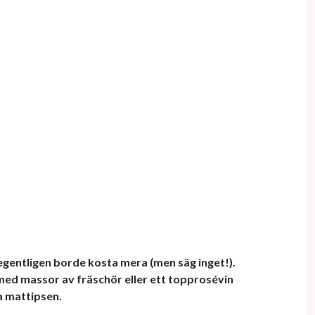
egentligen borde kosta mera (men säg inget!).
 med massor av fräschör eller ett topprosévin
a mattipsen.