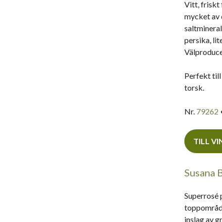
Vitt, frisk
mycket av d
saltminerali
persika, li
Välproduce
Perfekt till
torsk.
Nr.
79262
TILL V
Susana 
Superrosé 
toppområde
inslag av g