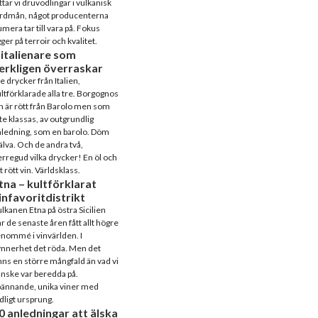
ttar vi druvodlingar i vulkanisk
ordmån, något producenterna
mera tar till vara på. Fokus
gger på terroir och kvalitet.
 italienare som
erkligen överraskar
e drycker från Italien,
ltförklarade alla tre. Borgognos
n är rött från Barolo men som
te klassas, av outgrundlig
ledning, som en barolo. Döm
älva. Och de andra två,
rregud vilka drycker! En öl och
t rött vin. Världsklass.
tna – kultförklarat
infavoritdistrikt
lkanen Etna på östra Sicilien
r de senaste åren fått allt högre
nommé i vinvärlden. I
nnerhet det röda. Men det
nns en större mångfald än vad vi
nske var beredda på.
pännande, unika viner med
dligt ursprung.
0 anledningar att älska