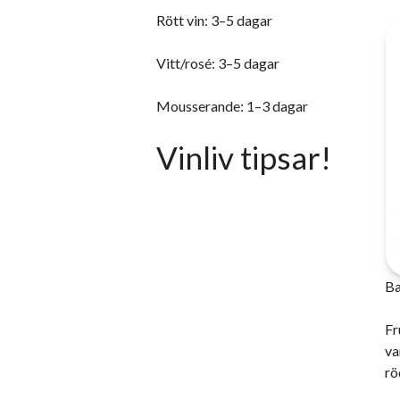
Rött vin: 3–5 dagar
Vitt/rosé: 3–5 dagar
Mousserande: 1–3 dagar
Vinliv tipsar!
T
2
Ba
Fr
va
rö