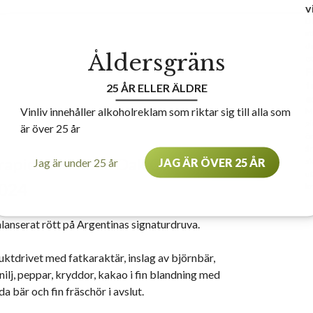
v
De
at
de
Åldersgräns
et
F
f
25 ÅR ELLER ÄLDRE
e
Vinliv innehåller alkoholreklam som riktar sig till alla som
Ma
si
är över 25 år
ön
år
rapiche Malbec Oak Cask,
Jag är under 25 år
JAG ÄR ÖVER 25 ÅR
sk
ut
024
kr
lanserat rött på Argentinas signaturdruva.
uktdrivet med fatkaraktär, inslag av björnbär,
nilj, peppar, kryddor, kakao i fin blandning med
da bär och fin fräschör i avslut.