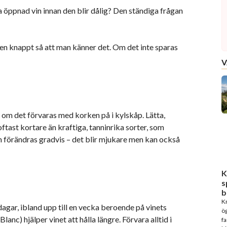
 öppnad vin innan den blir dålig? Den ständiga frågan
en knappt så att man känner det. Om det inte sparas
V
, om det förvaras med korken på i kylskåp. Lätta,
oftast kortare än kraftiga, tanninrika sorter, som
 förändras gradvis – det blir mjukare men kan också
K
s
b
Kn
 dagar, ibland upp till en vecka beroende på vinets
ög
lanc) hjälper vinet att hålla längre. Förvara alltid i
fa