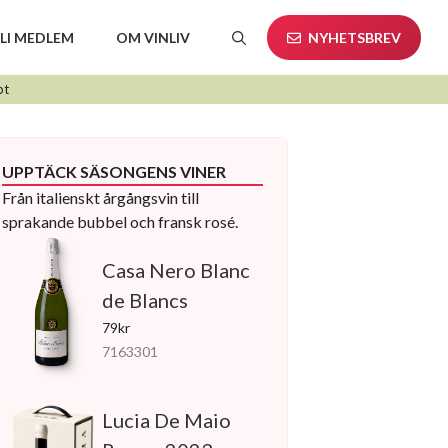
LI MEDLEM
OM VINLIV
NYHETSBREV
pt
UPPTÄCK SÄSONGENS VINER
Från italienskt årgångsvin till
sprakande bubbel och fransk rosé.
Casa Nero Blanc
de Blancs
79kr
7163301
Lucia De Maio