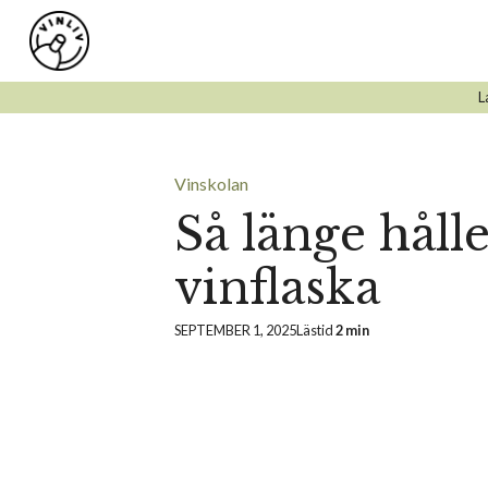
Hoppa
till
innehåll
L
Vinskolan
Så länge håll
vinflaska
SEPTEMBER 1, 2025
Lästid
2 min