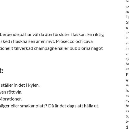
hi
j
nu
li
3
v
Tr
beroende på hur väl du återförsluter flaskan. En riktig
ku
 sked i flaskhalsen är en myt. Prosecco och cava
vi
itionellt tillverkad champagne håller bubblorna något
in
an
sj
he
t:
et
E
v
täller in det i kylen.
Vu
ha
ven rött vin.
re
vibrationer.
sy
näger eller smakar platt? Då är det dags att hälla ut.
fi
ka
S
ty
1