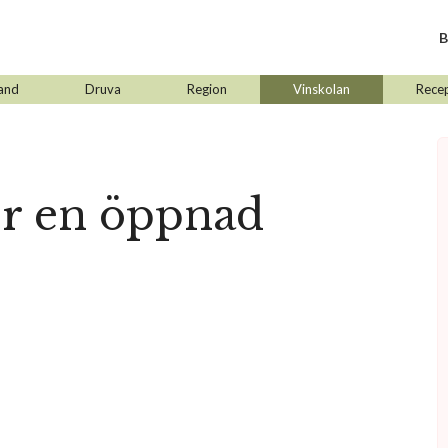
B
and
Druva
Region
Vinskolan
Rece
er en öppnad