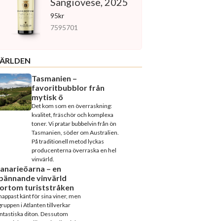
Sangiovese, 2025
95kr
7595701
ÄRLDEN
Tasmanien –
favoritbubblor från
mytisk ö
Det kom som en överraskning:
kvalitet, fräschör och komplexa
toner. Vi pratar bubbelvin från ön
Tasmanien, söder om Australien.
På traditionell metod lyckas
producenterna överraska en hel
vinvärld.
anarieöarna – en
pännande vinvärld
ortom turiststråken
appast känt för sina viner, men
ruppen i Atlanten tillverkar
ntastiska diton. Dessutom