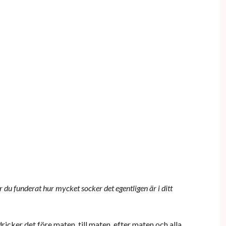
r du funderat hur mycket socker det egentligen är i ditt
icker det före maten, till maten, efter maten och alla