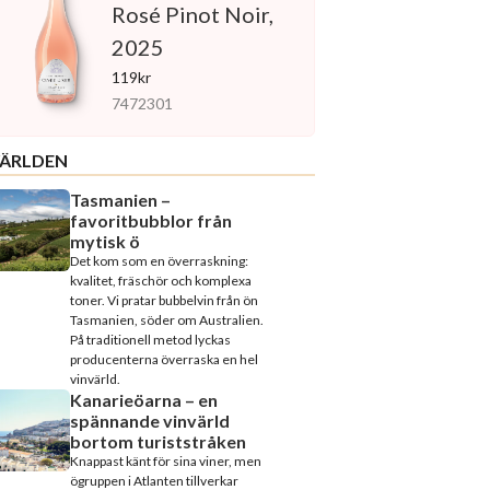
Rosé Pinot Noir,
2025
119kr
7472301
ÄRLDEN
Tasmanien –
favoritbubblor från
mytisk ö
Det kom som en överraskning:
kvalitet, fräschör och komplexa
toner. Vi pratar bubbelvin från ön
Tasmanien, söder om Australien.
På traditionell metod lyckas
producenterna överraska en hel
vinvärld.
Kanarieöarna – en
spännande vinvärld
bortom turiststråken
Knappast känt för sina viner, men
ögruppen i Atlanten tillverkar