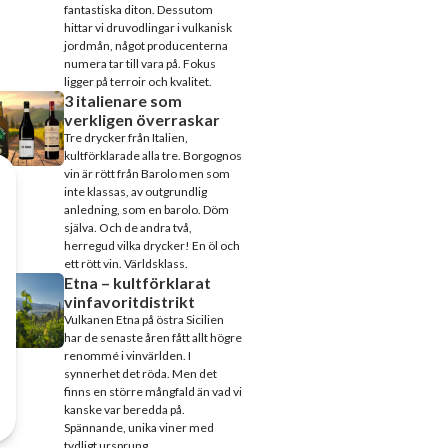
fantastiska diton. Dessutom
hittar vi druvodlingar i vulkanisk
jordmån, något producenterna
numera tar till vara på. Fokus
ligger på terroir och kvalitet.
3 italienare som
verkligen överraskar
Tre drycker från Italien,
kultförklarade alla tre. Borgognos
vin är rött från Barolo men som
inte klassas, av outgrundlig
anledning, som en barolo. Döm
själva. Och de andra två,
herregud vilka drycker! En öl och
ett rött vin. Världsklass.
Etna – kultförklarat
vinfavoritdistrikt
Vulkanen Etna på östra Sicilien
har de senaste åren fått allt högre
renommé i vinvärlden. I
synnerhet det röda. Men det
finns en större mångfald än vad vi
kanske var beredda på.
Spännande, unika viner med
tydligt ursprung.