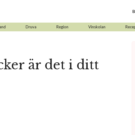
B
and
Druva
Region
Vinskolan
Rece
er är det i ditt