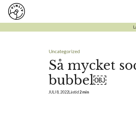
Hoppa
till
innehåll
L
Uncategorized
Så mycket sock
bubbel￼
JULI 8, 2022
Lästid
2 min