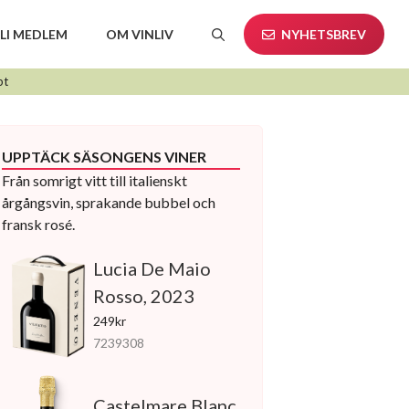
LI MEDLEM
OM VINLIV
NYHETSBREV
pt
UPPTÄCK SÄSONGENS VINER
Från somrigt vitt till italienskt
årgångsvin, sprakande bubbel och
fransk rosé.
Lucia De Maio
Rosso, 2023
249kr
7239308
Castelmare Blanc