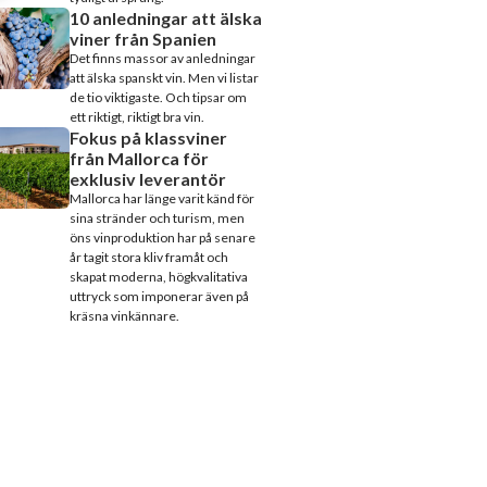
10 anledningar att älska
viner från Spanien
Det finns massor av anledningar
att älska spanskt vin. Men vi listar
de tio viktigaste. Och tipsar om
ett riktigt, riktigt bra vin.
Fokus på klassviner
från Mallorca för
exklusiv leverantör
Mallorca har länge varit känd för
sina stränder och turism, men
öns vinproduktion har på senare
år tagit stora kliv framåt och
skapat moderna, högkvalitativa
uttryck som imponerar även på
kräsna vinkännare.