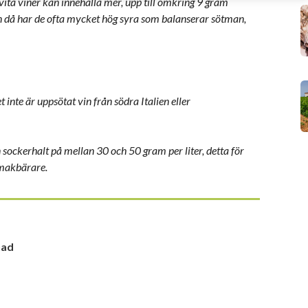
 vita viner kan innehålla mer, upp till omkring 9 gram
en då har de ofta mycket hög syra som balanserar sötman,
 inte är uppsötat vin från södra Italien eller
en sockerhalt på mellan 30 och 50 gram per liter, detta för
smakbärare.
nad