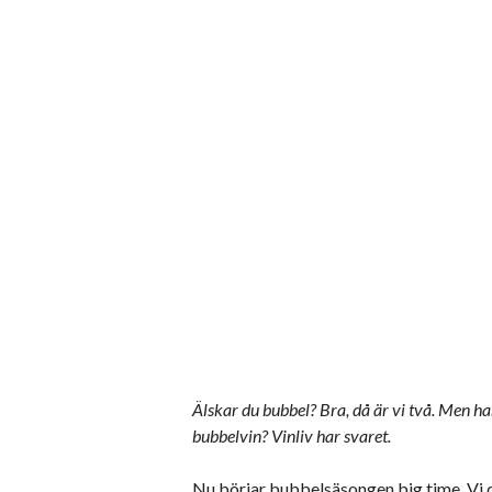
Älskar du bubbel? Bra, då är vi två. Men ha
bubbelvin? Vinliv har svaret.
Nu börjar bubbelsäsongen big time. Vi dr