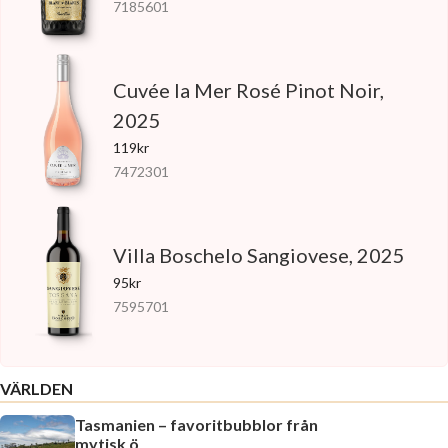
7185601
Cuvée la Mer Rosé Pinot Noir,
2025
119kr
7472301
Villa Boschelo Sangiovese, 2025
95kr
7595701
VÄRLDEN
Tasmanien – favoritbubblor från
mytisk ö