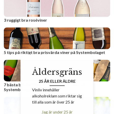
3 ruggigt bra roséviner
5 tips på riktigt bra prisvärda viner på Systembolaget
Åldersgräns
25 ÅR ELLER ÄLDRE
7 bästa bubbelvinerna under 100 kronor på
Systembolaget
Vinliv innehåller
alkoholreklam som riktar sig
till alla som är över 25 år
Jag är under 25 år