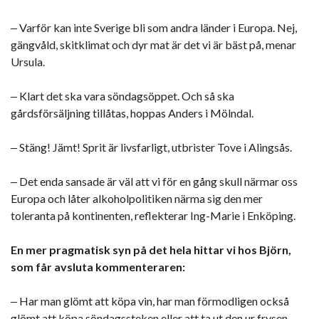
‒ Varför kan inte Sverige bli som andra länder i Europa. Nej,
gängvåld, skitklimat och dyr mat är det vi är bäst på, menar
Ursula.
‒ Klart det ska vara söndagsöppet. Och så ska
gårdsförsäljning tillåtas, hoppas Anders i Mölndal.
‒ Stäng! Jämt! Sprit är livsfarligt, utbrister Tove i Alingsås.
‒ Det enda sansade är väl att vi för en gång skull närmar oss
Europa och låter alkoholpolitiken närma sig den mer
toleranta på kontinenten, reflekterar Ing-Marie i Enköping.
En mer pragmatisk syn på det hela hittar vi hos Björn,
som får avsluta kommenteraren:
‒ Har man glömt att köpa vin, har man förmodligen också
glömt att köpa söndagssteken eller att ta ut den ur frysen.