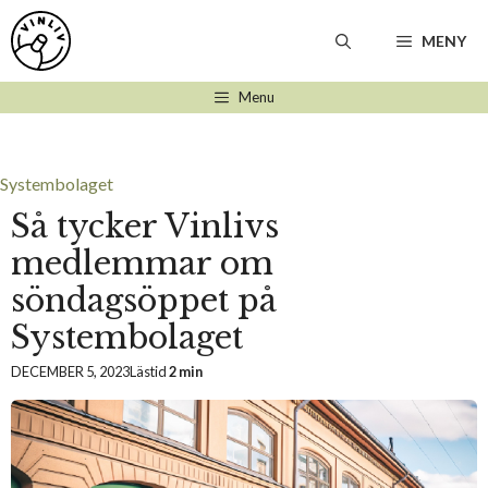
Hoppa
till
MENY
innehåll
Menu
Systembolaget
Så tycker Vinlivs
medlemmar om
söndagsöppet på
Systembolaget
DECEMBER 5, 2023
Lästid
2 min