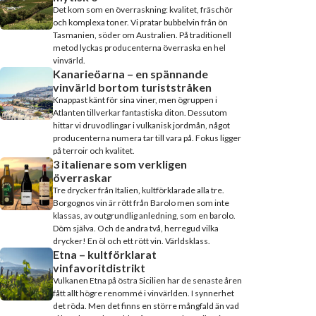
Det kom som en överraskning: kvalitet, fräschör
och komplexa toner. Vi pratar bubbelvin från ön
Tasmanien, söder om Australien. På traditionell
metod lyckas producenterna överraska en hel
vinvärld.
Kanarieöarna – en spännande
vinvärld bortom turiststråken
Knappast känt för sina viner, men ögruppen i
Atlanten tillverkar fantastiska diton. Dessutom
hittar vi druvodlingar i vulkanisk jordmån, något
producenterna numera tar till vara på. Fokus ligger
på terroir och kvalitet.
3 italienare som verkligen
överraskar
Tre drycker från Italien, kultförklarade alla tre.
Borgognos vin är rött från Barolo men som inte
klassas, av outgrundlig anledning, som en barolo.
Döm själva. Och de andra två, herregud vilka
drycker! En öl och ett rött vin. Världsklass.
Etna – kultförklarat
vinfavoritdistrikt
Vulkanen Etna på östra Sicilien har de senaste åren
fått allt högre renommé i vinvärlden. I synnerhet
det röda. Men det finns en större mångfald än vad