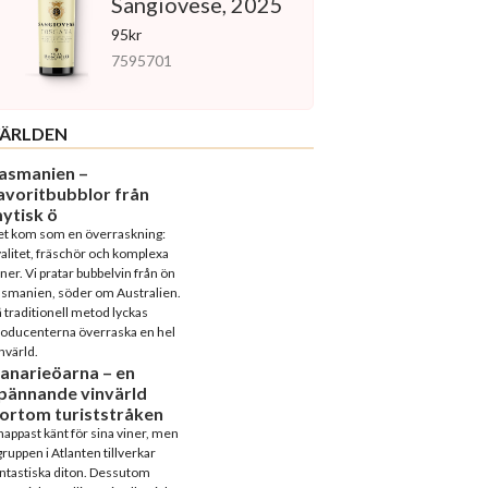
Sangiovese, 2025
95kr
7595701
ÄRLDEN
asmanien –
avoritbubblor från
ytisk ö
et kom som en överraskning:
alitet, fräschör och komplexa
ner. Vi pratar bubbelvin från ön
asmanien, söder om Australien.
 traditionell metod lyckas
roducenterna överraska en hel
nvärld.
anarieöarna – en
pännande vinvärld
ortom turiststråken
appast känt för sina viner, men
ruppen i Atlanten tillverkar
ntastiska diton. Dessutom