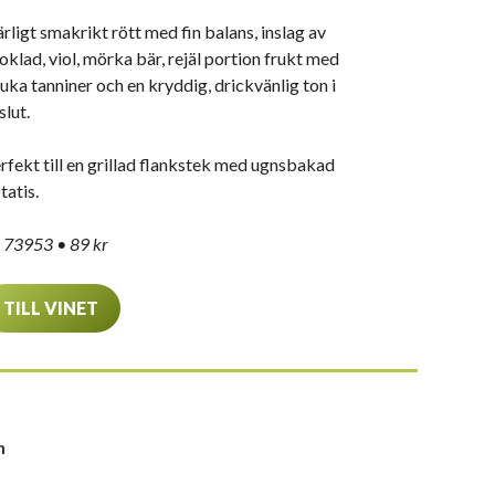
rligt smakrikt rött med fin balans, inslag av
oklad, viol, mörka bär, rejäl portion frukt med
uka tanniner och en kryddig, drickvänlig ton i
slut.
rfekt till en grillad flankstek med ugnsbakad
tatis.
 73953 • 89 kr
TILL VINET
n