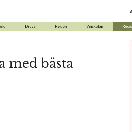
B
and
Druva
Region
Vinskolan
Rece
a med bästa