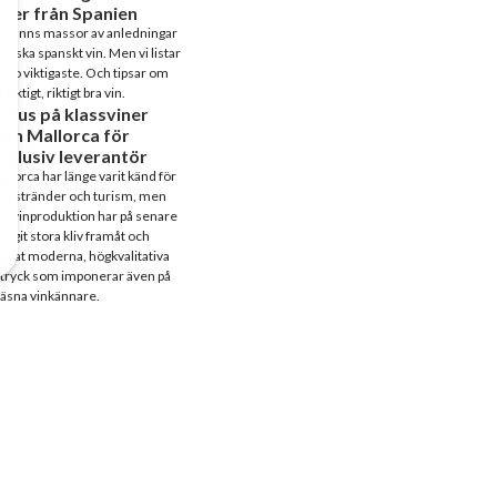
iner från Spanien
t finns massor av anledningar
t älska spanskt vin. Men vi listar
 tio viktigaste. Och tipsar om
t riktigt, riktigt bra vin.
okus på klassviner
rån Mallorca för
xklusiv leverantör
llorca har länge varit känd för
na stränder och turism, men
s vinproduktion har på senare
 tagit stora kliv framåt och
apat moderna, högkvalitativa
tryck som imponerar även på
äsna vinkännare.