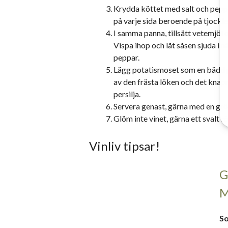
Krydda köttet med salt och pepp
på varje sida beroende på tjockle
I samma panna, tillsätt vetemjöl 
Vispa ihop och låt såsen sjuda i n
peppar.
Lägg potatismoset som en bädd på 
av den frästa löken och det knap
persilja.
Servera genast, gärna med en grön
Glöm inte vinet, gärna ett svalt r
Vinliv tipsar!
G
M
So