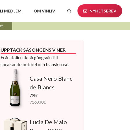
LI MEDLEM
OM VINLIV
NYHETSBREV
pt
UPPTÄCK SÄSONGENS VINER
Från italienskt årgångsvin till
sprakande bubbel och fransk rosé.
Casa Nero Blanc
de Blancs
79kr
7163301
Lucia De Maio