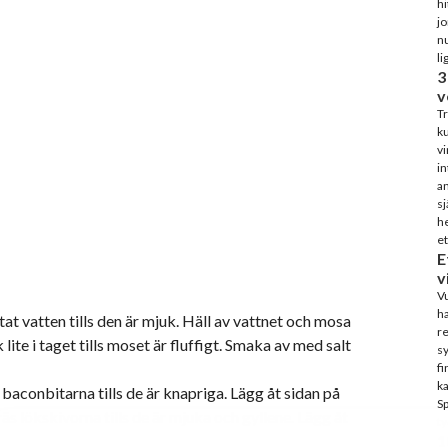
hi
j
nu
li
3
v
Tr
ku
vi
in
an
sj
he
et
E
v
Vu
ha
tat vatten tills den är mjuk. Häll av vattnet och mosa
re
lite i taget tills moset är fluffigt. Smaka av med salt
sy
fi
ka
aconbitarna tills de är knapriga. Lägg åt sidan på
S
äs lökskivorna tills de är mjuka och gyllene. Lägg åt
ty
1