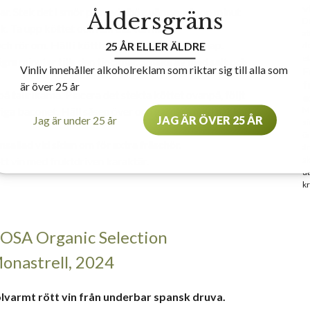
v
ar. Stek det i smör på medelhög värme, någon minut
Åldersgräns
De
k. Ta upp köttet och håll det varmt.
at
och rör om. Häll i köttbuljong, grädde och senap.
25 ÅR ELLER ÄLDRE
de
et
ågra minuter tills den tjocknar. Smaka av med salt och
Vinliv innehåller alkoholreklam som riktar sig till alla som
F
f
är över 25 år
tallrikarna. Placera det stekta köttet ovanpå, följt
e
riga baconet. Häll såsen över och garnera med hackad
Ma
Jag är under 25 år
JAG ÄR ÖVER 25 ÅR
si
ön
sallad vid sidan om för extra fräschör.
år
ött vin med fruktdriven karaktär.
sk
ut
kr
OSA Organic Selection
onastrell, 2024
lvarmt rött vin från underbar spansk druva.