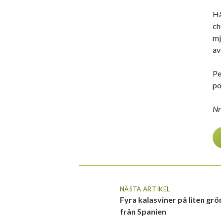
Hä
ch
mj
av
Pe
po
Nr
NÄSTA ARTIKEL
Fyra kalasviner på liten grö
från Spanien