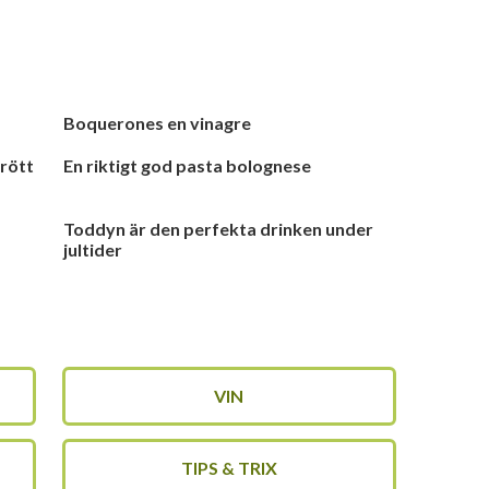
Boquerones en vinagre
 rött
En riktigt god pasta bolognese
p
Toddyn är den perfekta drinken under
jultider
VIN
TIPS & TRIX