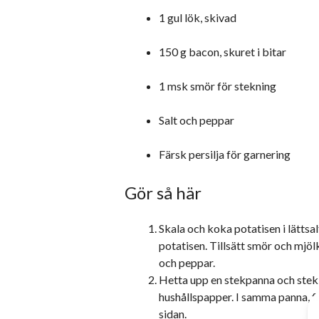
1 gul lök, skivad
150 g bacon, skuret i bitar
1 msk smör för stekning
Salt och peppar
Färsk persilja för garnering
Gör så här
Skala och koka potatisen i lättsal
potatisen. Tillsätt smör och mjölk 
och peppar.
Hetta upp en stekpanna och stek b
hushållspapper. I samma panna, fr
sidan.