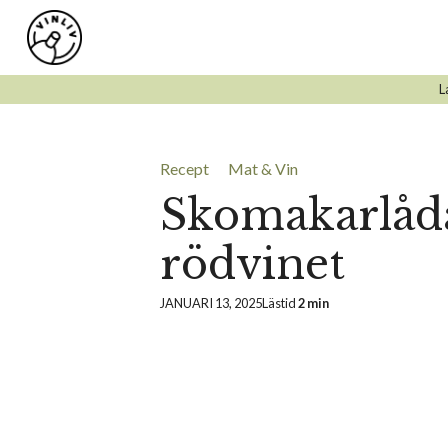
Hoppa
till
innehåll
L
Recept
Mat & Vin
Skomakarlåd
rödvinet
JANUARI 13, 2025
Lästid
2 min