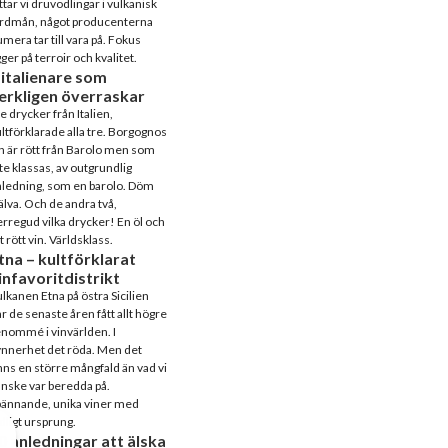
ttar vi druvodlingar i vulkanisk
ordmån, något producenterna
mera tar till vara på. Fokus
gger på terroir och kvalitet.
 italienare som
erkligen överraskar
e drycker från Italien,
ltförklarade alla tre. Borgognos
n är rött från Barolo men som
te klassas, av outgrundlig
ledning, som en barolo. Döm
älva. Och de andra två,
rregud vilka drycker! En öl och
t rött vin. Världsklass.
tna – kultförklarat
infavoritdistrikt
lkanen Etna på östra Sicilien
r de senaste åren fått allt högre
nommé i vinvärlden. I
nnerhet det röda. Men det
nns en större mångfald än vad vi
nske var beredda på.
pännande, unika viner med
dligt ursprung.
0 anledningar att älska