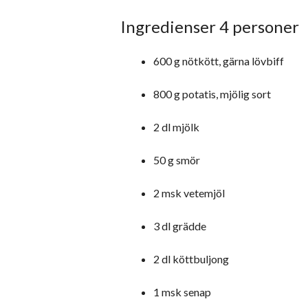
Ingredienser 4 personer
600 g nötkött, gärna lövbiff
800 g potatis, mjölig sort
2 dl mjölk
50 g smör
2 msk vetemjöl
3 dl grädde
2 dl köttbuljong
1 msk senap