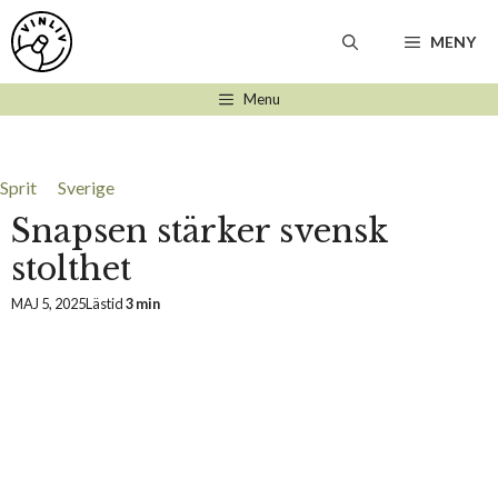
Hoppa
till
MENY
innehåll
Menu
Sprit
Sverige
Snapsen stärker svensk
stolthet
MAJ 5, 2025
Lästid
3 min