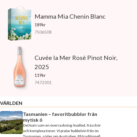
Mamma Mia Chenin Blanc
189kr
7506508
Cuvée la Mer Rosé Pinot Noir,
2025
119kr
7472301
VÄRLDEN
Tasmanien – favoritbubblor från
mytisk ö
Det kom som en överraskning: kvalitet, fräschör
och komplexa toner. Vi pratar bubbelvin från ön
Tasmanien, söder om Australien. På traditionell