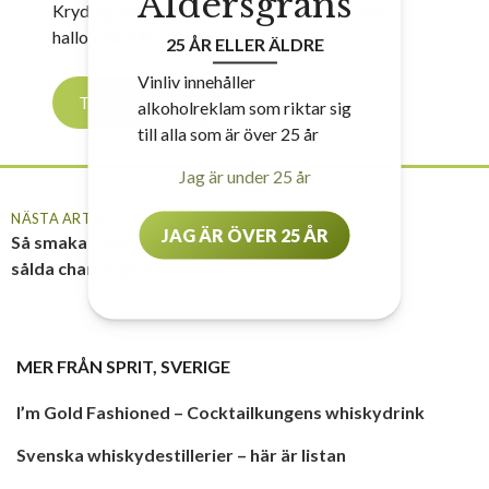
Åldersgräns
Kryddig smak med liten sötma, inslag av anis,
hallon, fänkål och kummin.
25 ÅR ELLER ÄLDRE
Vinliv innehåller
TILL SNAPSEN
alkoholreklam som riktar sig
till alla som är över 25 år
Jag är under 25 år
NÄSTA ARTIKEL
JAG ÄR ÖVER 25 ÅR
Så smakar Sveriges mest
sålda champagne
MER FRÅN
SPRIT
,
SVERIGE
I’m Gold Fashioned – Cocktailkungens whiskydrink
Svenska whiskydestillerier – här är listan