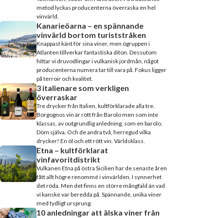
metod lyckas producenterna överraska en hel
vinvärld.
Kanarieöarna – en spännande
vinvärld bortom turiststråken
Knappast känt för sina viner, men ögruppen i
Atlanten tillverkar fantastiska diton. Dessutom
hittar vi druvodlingar i vulkanisk jordmån, något
producenterna numera tar till vara på. Fokus ligger
på terroir och kvalitet.
3 italienare som verkligen
överraskar
Tre drycker från Italien, kultförklarade alla tre.
Borgognos vin är rött från Barolo men som inte
klassas, av outgrundlig anledning, som en barolo.
Döm själva. Och de andra två, herregud vilka
drycker! En öl och ett rött vin. Världsklass.
Etna – kultförklarat
vinfavoritdistrikt
Vulkanen Etna på östra Sicilien har de senaste åren
fått allt högre renommé i vinvärlden. I synnerhet
det röda. Men det finns en större mångfald än vad
vi kanske var beredda på. Spännande, unika viner
med tydligt ursprung.
10 anledningar att älska viner från