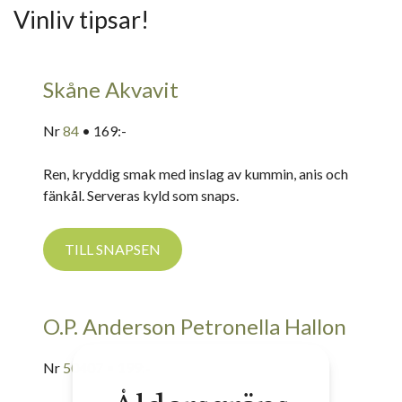
Vinliv tipsar!
Skåne Akvavit
Nr
84
• 169:-
Ren, kryddig smak med inslag av kummin, anis och
fänkål. Serveras kyld som snaps.
TILL SNAPSEN
O.P. Anderson Petronella Hallon
Nr
50407
• 199:-