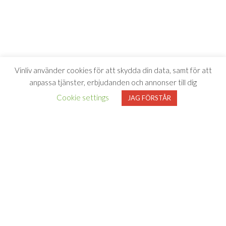
Vinliv använder cookies för att skydda din data, samt för att
anpassa tjänster, erbjudanden och annonser till dig
Cookie settings
JAG FÖRSTÅR
Vinliv har inget samarbete med Systembolaget utan tipsar
endast om viner som finns i deras sortiment. All försäljning samt
beställning sker på och genom Systembolaget.se