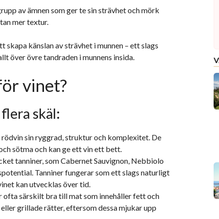
grupp av ämnen som ger te sin strävhet och mörk
tan mer textur.
tt skapa känslan av strävhet i munnen – ett slags
llt över övre tandraden i munnens insida.
V
för vinet?
flera skäl:
 rödvin sin ryggrad, struktur och komplexitet. De
och sötma och kan ge ett vin ett bett.
cket tanniner, som Cabernet Sauvignon, Nebbiolo
spotential. Tanniner fungerar som ett slags naturligt
inet kan utvecklas över tid.
ofta särskilt bra till mat som innehåller fett och
 eller grillade rätter, eftersom dessa mjukar upp