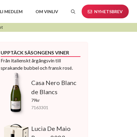
LI MEDLEM
OM VINLIV
NYHETSBREV
pt
UPPTÄCK SÄSONGENS VINER
Från italienskt årgångsvin till
sprakande bubbel och fransk rosé.
Casa Nero Blanc
de Blancs
79kr
7163301
Lucia De Maio