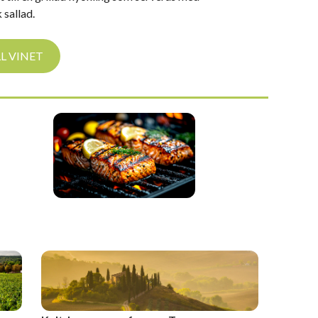
 sallad.
LL VINET