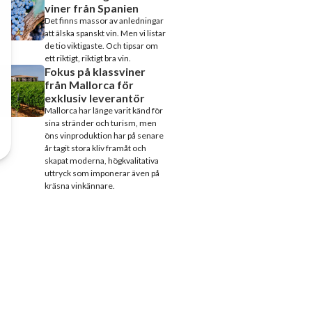
viner från Spanien
Det finns massor av anledningar
att älska spanskt vin. Men vi listar
de tio viktigaste. Och tipsar om
ett riktigt, riktigt bra vin.
Fokus på klassviner
från Mallorca för
exklusiv leverantör
Mallorca har länge varit känd för
sina stränder och turism, men
öns vinproduktion har på senare
år tagit stora kliv framåt och
skapat moderna, högkvalitativa
uttryck som imponerar även på
kräsna vinkännare.