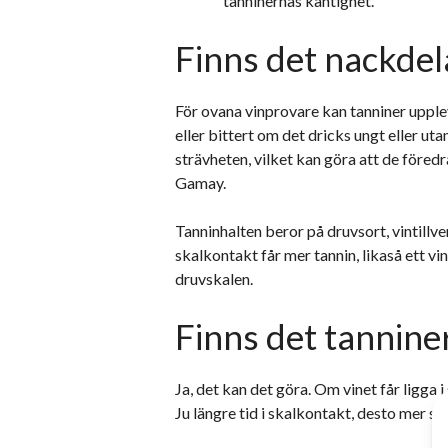
tanninernas kantighet.
Finns det nackdel
För ovana vinprovare kan tanniner upple
eller bittert om det dricks ungt eller ut
strävheten, vilket kan göra att de föred
Gamay.
Tanninhalten beror på druvsort, vintillv
skalkontakt får mer tannin, likaså ett vi
druvskalen.
Finns det tanniner 
Ja, det kan det göra. Om vinet får ligga 
Ju längre tid i skalkontakt, desto mer st