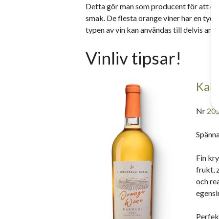
Detta gör man som producent för att det 
smak. De flesta orange viner har en tydl
typen av vin kan användas till delvis andra
Vinliv tipsar!
Kak
Nr
20
Spänna
Fin kr
frukt, 
och rea
egensin
Perfek