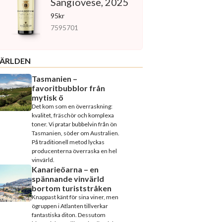
Sangiovese, 2025
95kr
7595701
ÄRLDEN
Tasmanien –
favoritbubblor från
mytisk ö
Det kom som en överraskning:
kvalitet, fräschör och komplexa
toner. Vi pratar bubbelvin från ön
Tasmanien, söder om Australien.
På traditionell metod lyckas
producenterna överraska en hel
vinvärld.
Kanarieöarna – en
spännande vinvärld
bortom turiststråken
Knappast känt för sina viner, men
ögruppen i Atlanten tillverkar
fantastiska diton. Dessutom