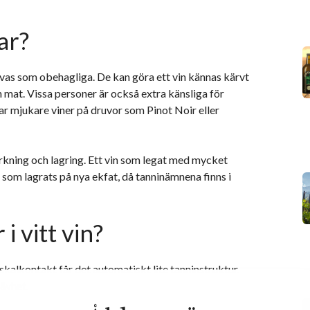
ar?
vas som obehagliga. De kan göra ett vin kännas kärvt
an mat. Vissa personer är också extra känsliga för
rar mjukare viner på druvor som Pinot Noir eller
erkning och lagring. Ett vin som legat med mycket
n som lagrats på nya ekfat, då tanninämnena finns i
i vitt vin?
i skalkontakt får det automatiskt lite tanninstruktur.
rävhet.