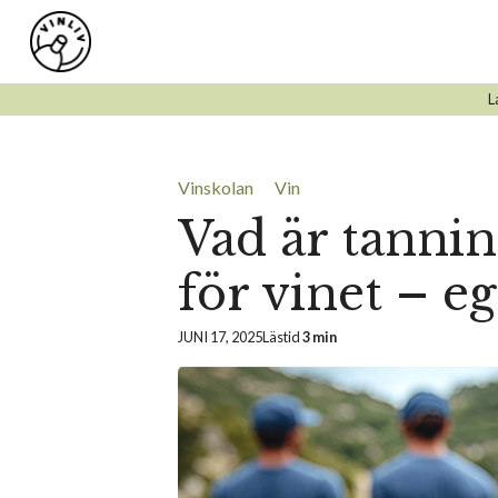
Hoppa
till
innehåll
L
Vinskolan
Vin
Vad är tannin
för vinet – e
JUNI 17, 2025
Lästid
3 min