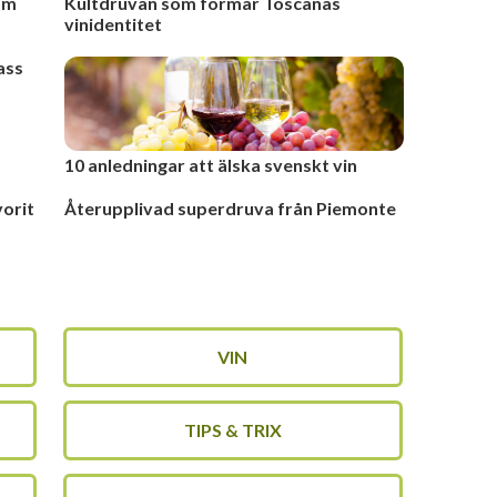
som
Kultdruvan som formar Toscanas
vinidentitet
ass
10 anledningar att älska svenskt vin
vorit
Återupplivad superdruva från Piemonte
VIN
TIPS & TRIX