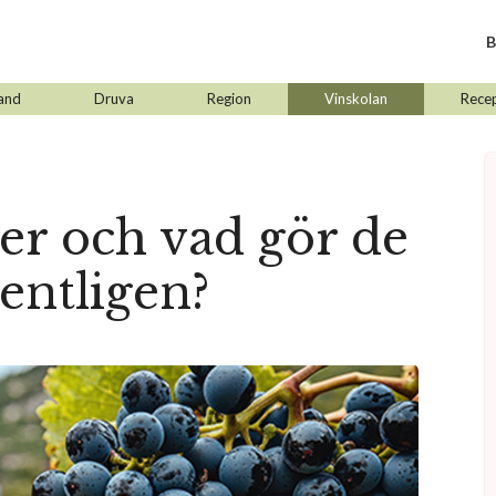
B
and
Druva
Region
Vinskolan
Rece
er och vad gör de
gentligen?