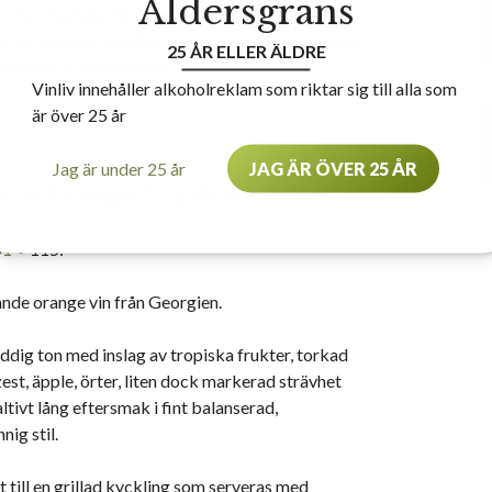
Åldersgräns
vita vinet ska få lite mer struktur, karaktär och
ig om än mjuk strävhet. Det gör också att den här
25 ÅR ELLER ÄLDRE
 rätter än traditionellt vitt vin.
Vinliv innehåller alkoholreklam som riktar sig till alla som
är över 25 år
Jag är under 25 år
JAG ÄR ÖVER 25 ÅR
huri Orange Dry Wine, 2022
51
• 115:-
nde orange vin från Georgien.
yddig ton med inslag av tropiska frukter, torkad
zest, äpple, örter, liten dock markerad strävhet
ltivt lång eftersmak i fint balanserad,
nig stil.
t till en grillad kyckling som serveras med