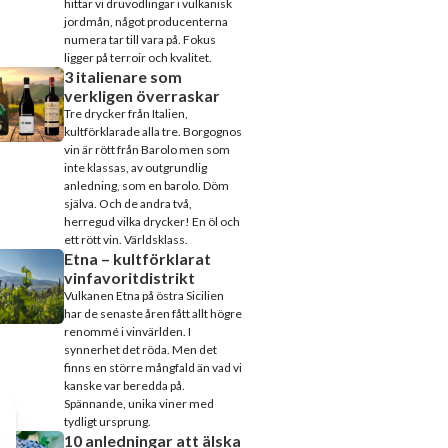
hittar vi druvodlingar i vulkanisk
jordmån, något producenterna
numera tar till vara på. Fokus
ligger på terroir och kvalitet.
3 italienare som
verkligen överraskar
Tre drycker från Italien,
kultförklarade alla tre. Borgognos
vin är rött från Barolo men som
inte klassas, av outgrundlig
anledning, som en barolo. Döm
själva. Och de andra två,
herregud vilka drycker! En öl och
ett rött vin. Världsklass.
Etna – kultförklarat
vinfavoritdistrikt
Vulkanen Etna på östra Sicilien
har de senaste åren fått allt högre
renommé i vinvärlden. I
synnerhet det röda. Men det
finns en större mångfald än vad vi
kanske var beredda på.
Spännande, unika viner med
tydligt ursprung.
10 anledningar att älska