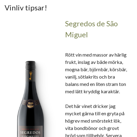
Vinliv tipsar!
Segredos de São
Miguel
Rött vin med massor av härlig
frukt, inslag av både mörka,
mogna bär, björnbär, körsbär,
vanilj, sötlakrits och bra
balans med en liten stram ton
med lätt kryddig karaktär.
Det här vinet dricker jag
mycket gärna till en gryta på
högrev med smörstekt lök,
vita bondbönor och grovt
bröd som tillbehör. Servera