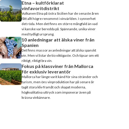
Etna – kultförklarat
vinfavoritdistrikt
Vulkanen Etna på östra Sicilien har de senaste åren
fått allt högre renommé i vinvärlden. I synnerhet
det röda. Men det finns en större mångfald än vad
vi kanske var beredda på. Spännande, unika viner
med tydligt ursprung.
10 anledningar att älska viner från
Spanien
Det finns massor av anledningar att älska spanskt
vin. Men vi listar de tio viktigaste. Och tipsar om ett
riktigt, riktigt bra vin.
Fokus på klassviner från Mallorca
för exklusiv leverantör
Mallorca har länge varit känd för sina stränder och
turism, men öns vinproduktion har på senare år
tagit stora kliv framåt och skapat moderna,
högkvalitativa uttryck som imponerar även på
kräsna vinkännare.