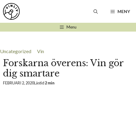
Hoppa
till
MENY
innehåll
Menu
Uncategorized
Vin
Forskarna överens: Vin gör
dig smartare
FEBRUARI 2, 2020
Lästid
2 min