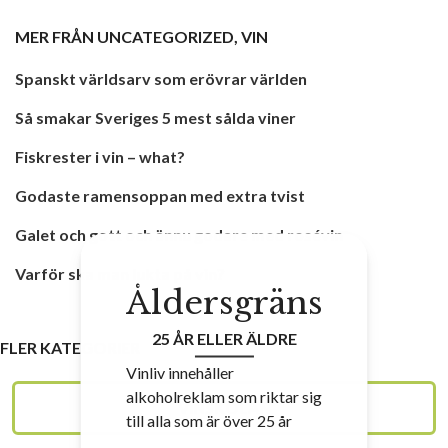
MER FRÅN
UNCATEGORIZED
,
VIN
Spanskt världsarv som erövrar världen
Så smakar Sveriges 5 mest sålda viner
Fiskrester i vin – what?
Godaste ramensoppan med extra tvist
Galet och gott och ännu godare med rosévin
Varför ska man lukta på vin?
Åldersgräns
25 ÅR ELLER ÄLDRE
FLER KATEGORIER
Vinliv innehåller
alkoholreklam som riktar sig
VINSKOLAN
till alla som är över 25 år