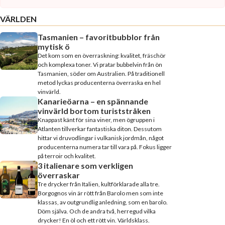
VÄRLDEN
Tasmanien – favoritbubblor från
mytisk ö
Det kom som en överraskning: kvalitet, fräschör
och komplexa toner. Vi pratar bubbelvin från ön
Tasmanien, söder om Australien. På traditionell
metod lyckas producenterna överraska en hel
vinvärld.
Kanarieöarna – en spännande
vinvärld bortom turiststråken
Knappast känt för sina viner, men ögruppen i
Atlanten tillverkar fantastiska diton. Dessutom
hittar vi druvodlingar i vulkanisk jordmån, något
producenterna numera tar till vara på. Fokus ligger
på terroir och kvalitet.
3 italienare som verkligen
överraskar
Tre drycker från Italien, kultförklarade alla tre.
Borgognos vin är rött från Barolo men som inte
klassas, av outgrundlig anledning, som en barolo.
Döm själva. Och de andra två, herregud vilka
drycker! En öl och ett rött vin. Världsklass.