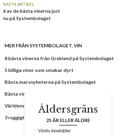
NÄSTA ARTIKEL
6 av de bästa vinerna just
nu på Systembolaget
MER FRÅN
SYSTEMBOLAGET
,
VIN
8 bästa vinerna från Grekland på Systembolaget
5 billiga viner som smakar dyrt
Bästa marsnyheterna på Systembolaget
Bästa vinerna till Alla hjärtans dag
Världens 5 snyggaste vinetiketter
Åldersgräns
3 ruggigt bra vita greker på Systembolaget
25 ÅR ELLER ÄLDRE
Vinliv innehåller