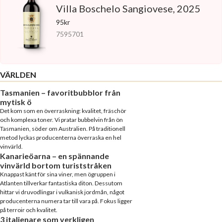
Villa Boschelo Sangiovese, 2025
95kr
7595701
VÄRLDEN
Tasmanien – favoritbubblor från
mytisk ö
Det kom som en överraskning: kvalitet, fräschör
och komplexa toner. Vi pratar bubbelvin från ön
Tasmanien, söder om Australien. På traditionell
metod lyckas producenterna överraska en hel
vinvärld.
Kanarieöarna – en spännande
vinvärld bortom turiststråken
Knappast känt för sina viner, men ögruppen i
Atlanten tillverkar fantastiska diton. Dessutom
hittar vi druvodlingar i vulkanisk jordmån, något
producenterna numera tar till vara på. Fokus ligger
på terroir och kvalitet.
3 italienare som verkligen