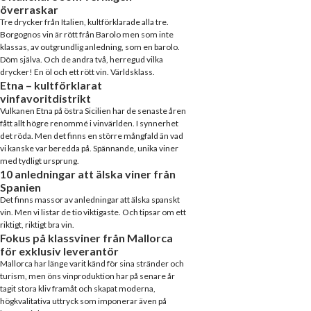
överraskar
Tre drycker från Italien, kultförklarade alla tre.
Borgognos vin är rött från Barolo men som inte
klassas, av outgrundlig anledning, som en barolo.
Döm själva. Och de andra två, herregud vilka
drycker! En öl och ett rött vin. Världsklass.
Etna – kultförklarat
vinfavoritdistrikt
Vulkanen Etna på östra Sicilien har de senaste åren
fått allt högre renommé i vinvärlden. I synnerhet
det röda. Men det finns en större mångfald än vad
vi kanske var beredda på. Spännande, unika viner
med tydligt ursprung.
10 anledningar att älska viner från
Spanien
Det finns massor av anledningar att älska spanskt
vin. Men vi listar de tio viktigaste. Och tipsar om ett
riktigt, riktigt bra vin.
Fokus på klassviner från Mallorca
för exklusiv leverantör
Mallorca har länge varit känd för sina stränder och
turism, men öns vinproduktion har på senare år
tagit stora kliv framåt och skapat moderna,
högkvalitativa uttryck som imponerar även på