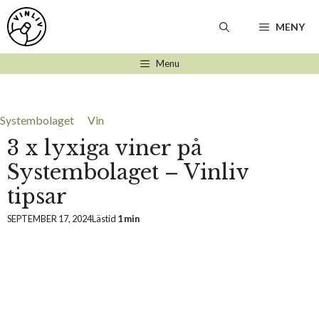
Hoppa
till
MENY
innehåll
Menu
Systembolaget
Vin
3 x lyxiga viner på
Systembolaget – Vinliv
tipsar
SEPTEMBER 17, 2024
Lästid
1 min