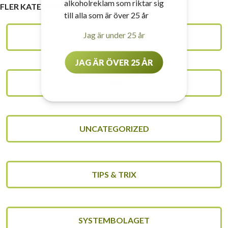
alkoholreklam som riktar sig
FLER KATEGORIER
till alla som är över 25 år
Jag är under 25 år
VINSKOLAN
JAG ÄR ÖVER 25 ÅR
VIN
UNCATEGORIZED
TIPS & TRIX
SYSTEMBOLAGET