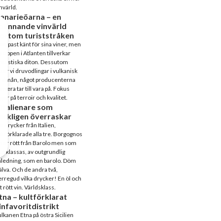
nvärld.
anarieöarna – en
pännande vinvärld
ortom turiststråken
appast känt för sina viner, men
ruppen i Atlanten tillverkar
ntastiska diton. Dessutom
ttar vi druvodlingar i vulkanisk
ordmån, något producenterna
mera tar till vara på. Fokus
gger på terroir och kvalitet.
 italienare som
erkligen överraskar
e drycker från Italien,
ltförklarade alla tre. Borgognos
n är rött från Barolo men som
te klassas, av outgrundlig
ledning, som en barolo. Döm
älva. Och de andra två,
rregud vilka drycker! En öl och
t rött vin. Världsklass.
tna – kultförklarat
infavoritdistrikt
lkanen Etna på östra Sicilien