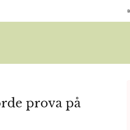
B
orde prova på