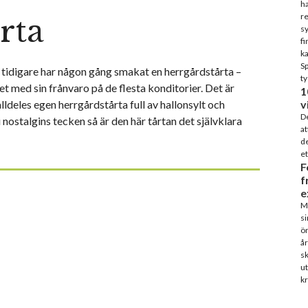
ha
re
rta
sy
fi
ka
S
r tidigare har någon gång smakat en herrgårdstårta –
ty
 med sin frånvaro på de flesta konditorier. Det är
1
lldeles egen herrgårdstårta full av hallonsylt och
v
De
i nostalgins tecken så är den här tårtan det självklara
at
de
et
F
f
e
Ma
si
ön
år
sk
ut
kr