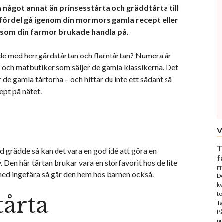
 något annat än prinsesstårta och gräddtårta till
fördel gå igenom din mormors gamla recept eller
 som din farmor brukade handla på.
nde med herrgårdstårtan och flarntårtan? Numera är
er och matbutiker som säljer de gamla klassikerna. Det
r de gamla tårtorna – och hittar du inte ett sådant så
ept på nätet.
V
T
d grädde så kan det vara en god idé att göra en
f
y. Den här tårtan brukar vara en storfavorit hos de lite
m
 med ingefära så går den hem hos barnen också.
D
kv
to
tårta
T
På
p