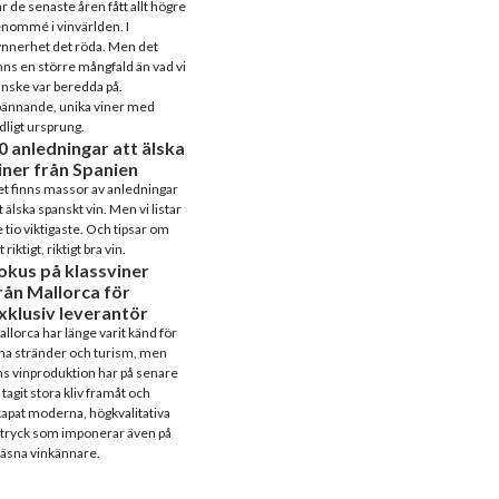
r de senaste åren fått allt högre
nommé i vinvärlden. I
nnerhet det röda. Men det
nns en större mångfald än vad vi
nske var beredda på.
pännande, unika viner med
dligt ursprung.
0 anledningar att älska
iner från Spanien
t finns massor av anledningar
t älska spanskt vin. Men vi listar
 tio viktigaste. Och tipsar om
t riktigt, riktigt bra vin.
okus på klassviner
rån Mallorca för
xklusiv leverantör
llorca har länge varit känd för
na stränder och turism, men
s vinproduktion har på senare
 tagit stora kliv framåt och
apat moderna, högkvalitativa
tryck som imponerar även på
äsna vinkännare.