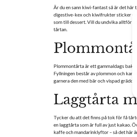
Är du en sann kiwi-fantast så är det här
digestive-kex och kiwifrukter sticker den
som till dessert. Vill du undvika alltfö
tårtan.
Plommontå
Plommontårta är ett gammaldags bakverk
Fyllningen består av plommon och kanel, 
garnera den med bär och vispad grädde 
Laggtårta m
Tycker du att det finns på tok för få tå
en laggtårta som är full av just kakao. 
kaffe och mandarinklyftor – så det här ä