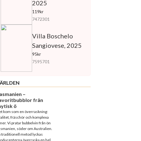
2025
119kr
7472301
Villa Boschelo
Sangiovese, 2025
95kr
7595701
ÄRLDEN
asmanien –
avoritbubblor från
ytisk ö
et kom som en överraskning:
alitet, fräschör och komplexa
ner. Vi pratar bubbelvin från ön
asmanien, söder om Australien.
 traditionell metod lyckas
roducenterna överraska en hel