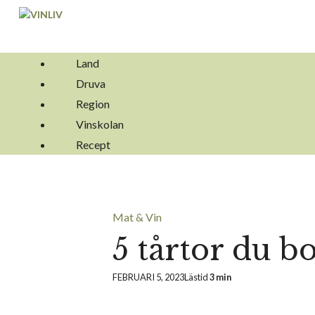
Hoppa
till
innehåll
Land
Druva
Region
Vinskolan
Recept
Mat & Vin
5 tårtor du b
FEBRUARI 5, 2023
Lästid
3 min