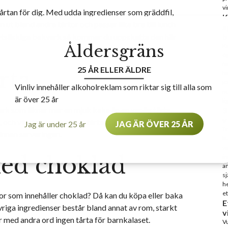
vi
 tårtan för dig. Med udda ingredienser som gräddfil,
K
 ut bland andra tårtor och passar lika bra till lunch
s
r sötsliskiga bakverk så kommer du uppskatta den här
b
Åldersgräns
Kn
ög
fa
25 ÅR ELLER ÄLDRE
rta
hi
j
Vinliv innehåller alkoholreklam som riktar sig till alla som
nu
är över 25 år
li
 som liknar mer en mjuk kaka än en vanlig tårta.
3
v
och vill du göra den mer tårtaktig så är det bara att
Jag är under 25 år
JAG ÄR ÖVER 25 ÅR
Tr
innan serveringen.
ku
vi
ed choklad
in
an
sj
he
et
rtor som innehåller choklad? Då kan du köpa eller baka
E
Övriga ingredienser består bland annat av rom, starkt
v
r med andra ord ingen tårta för barnkalaset.
Vu