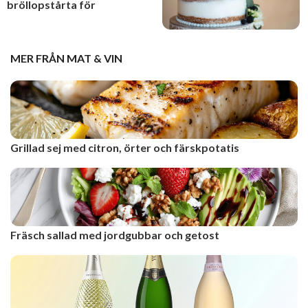
bröllopstårta för
MER FRÅN
MAT & VIN
Grillad sej med citron, örter och färskpotatis
Fräsch sallad med jordgubbar och getost