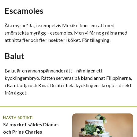
Escamoles
Äta myror? Ja, i exempelvis Mexiko finns en rätt med
smörstekta myrägg – escamoles. Men vi får nog räkna med
att hitta fler och fler insekter i köket. För tillagning.
Balut
Balut är en annan spännande rätt – nämligen ett
kycklingembryo. Rätten serveras på bland annat Filippinerna,
i Kambodja och Kina. Du äter hela kycklingens kropp – direkt
från ägget.
NÄSTA ARTIKEL
Så mycket såldes Dianas
och Prins Charles