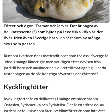
Fötter och ögon. Tarmar och larver. Det är några av
delikatesserna (?) som bjuds på i exotiska kök världen
över. Men även i Sverige har vi en rätt som av många
skys som pesten…
Runt om i världen finns mattraditioner som för oss i Sverige är
udda. I många länder går man verkligen efter devisen från
jord till bord och använder hela djuret till matlagning. Har du
testat någon av de här konstiga råvarorna och rätterna?
Kycklingfötter
Kycklingfötter är en delikatess i många områden såsom
Östasien, Sydamerika och Sydafrika. Det är en större del av
jordens befolkning som äter kycklingfötter än som inte äter