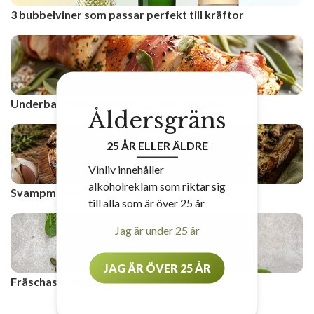
3 bubbelviner som passar perfekt till kräftor
Underbart god Saltimbocca med kyckling
Åldersgräns
25 ÅR ELLER ÄLDRE
Vinliv innehåller
alkoholreklam som riktar sig
Svampmacka för lata dagar
till alla som är över 25 år
Jag är under 25 år
JAG ÄR ÖVER 25 ÅR
Fräschaste salladen på spenat och melon