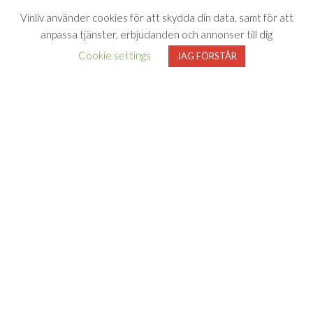
Vinliv använder cookies för att skydda din data, samt för att
anpassa tjänster, erbjudanden och annonser till dig
Cookie settings
JAG FÖRSTÅR
Vinliv har inget samarbete med Systembolaget utan tipsar
endast om viner som finns i deras sortiment. All försäljning samt
beställning sker på och genom Systembolaget.se
FÖLJ VINLIV
Adress för
Bli medlem