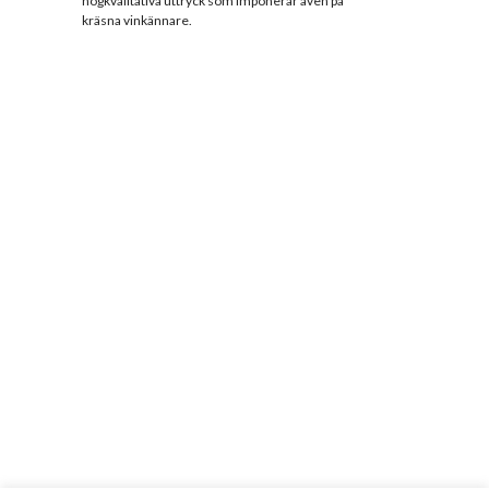
högkvalitativa uttryck som imponerar även på
kräsna vinkännare.