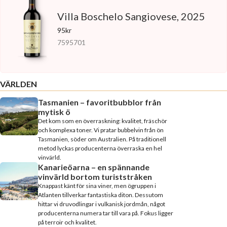
Villa Boschelo Sangiovese, 2025
95kr
7595701
VÄRLDEN
Tasmanien – favoritbubblor från
mytisk ö
Det kom som en överraskning: kvalitet, fräschör
och komplexa toner. Vi pratar bubbelvin från ön
Tasmanien, söder om Australien. På traditionell
metod lyckas producenterna överraska en hel
vinvärld.
Kanarieöarna – en spännande
vinvärld bortom turiststråken
Knappast känt för sina viner, men ögruppen i
Atlanten tillverkar fantastiska diton. Dessutom
hittar vi druvodlingar i vulkanisk jordmån, något
producenterna numera tar till vara på. Fokus ligger
på terroir och kvalitet.