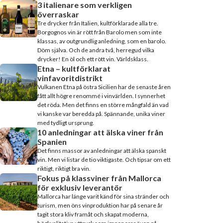
3 italienare som verkligen
överraskar
Tre drycker från Italien, kultförklarade alla tre.
Borgognos vin är rött från Barolo men som inte
klassas, av outgrundlig anledning, som en barolo.
Döm själva. Och de andra två, herregud vilka
drycker! En öl och ett rött vin. Världsklass.
Etna – kultförklarat
vinfavoritdistrikt
Vulkanen Etna på östra Sicilien har de senaste åren
fått allt högre renommé i vinvärlden. I synnerhet
det röda. Men det finns en större mångfald än vad
vi kanske var beredda på. Spännande, unika viner
med tydligt ursprung.
10 anledningar att älska viner från
Spanien
Det finns massor av anledningar att älska spanskt
vin. Men vi listar de tio viktigaste. Och tipsar om ett
riktigt, riktigt bra vin.
Fokus på klassviner från Mallorca
för exklusiv leverantör
Mallorca har länge varit känd för sina stränder och
turism, men öns vinproduktion har på senare år
tagit stora kliv framåt och skapat moderna,