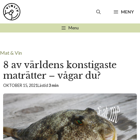
Hoppa
till
MENY
innehåll
Menu
Mat & Vin
8 av världens konstigaste
maträtter – vågar du?
OKTOBER 15, 2021
Lästid
3 min