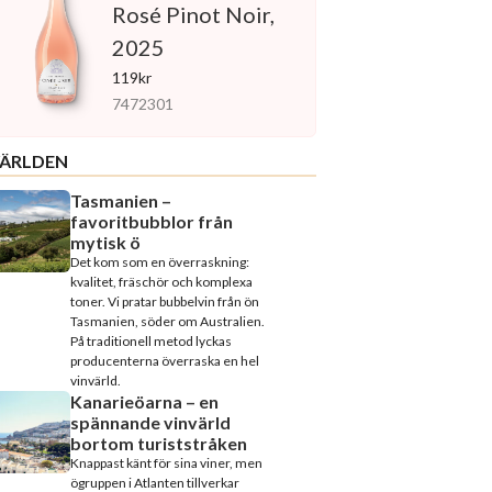
Rosé Pinot Noir,
2025
119kr
7472301
ÄRLDEN
Tasmanien –
favoritbubblor från
mytisk ö
Det kom som en överraskning:
kvalitet, fräschör och komplexa
toner. Vi pratar bubbelvin från ön
Tasmanien, söder om Australien.
På traditionell metod lyckas
producenterna överraska en hel
vinvärld.
Kanarieöarna – en
spännande vinvärld
bortom turiststråken
Knappast känt för sina viner, men
ögruppen i Atlanten tillverkar