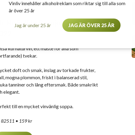
Vinliv innehåller alkoholreklam som riktar sig till alla som
är över 25 år
r No Sulfite Beaujolais Villages,
Jag är under 25 år
JAG ÄR ÖVER 25 ÅR
022
ltså kul naturvin, ett måste för alla som
ortfarande) tvekar.
cket doft och smak, inslag av torkade frukter,
all, mogna plommon, friskt i balanserad stil,
uka tanniner och lång eftersmak. Både smakrikt
h elegant.
rfekt till en mycket vinvänlig soppa.
 82511 • 159 kr