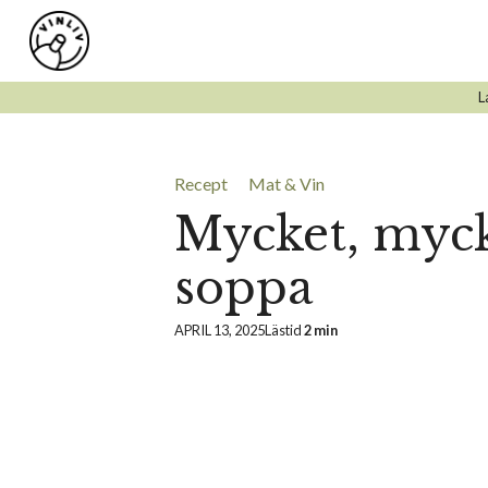
Hoppa
till
innehåll
L
Recept
Mat & Vin
Mycket, myck
soppa
APRIL 13, 2025
Lästid
2 min