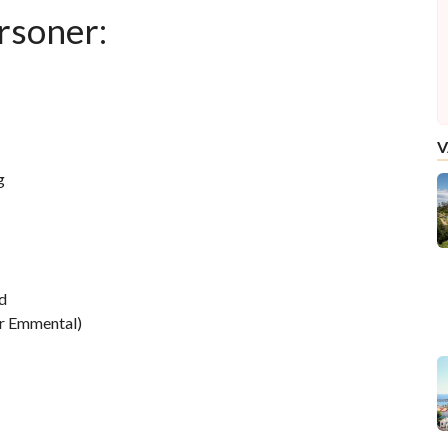
rsoner:
V
g
öd
ler Emmental)