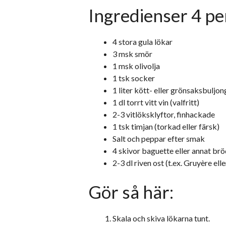
Ingredienser 4 pe
4 stora gula lökar
3 msk smör
1 msk olivolja
1 tsk socker
1 liter kött- eller grönsaksbuljon
1 dl torrt vitt vin (valfritt)
2-3 vitlöksklyftor, finhackade
1 tsk timjan (torkad eller färsk)
Salt och peppar efter smak
4 skivor baguette eller annat br
2-3 dl riven ost (t.ex. Gruyère el
Gör så här:
Skala och skiva lökarna tunt.