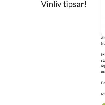
Vinliv tipsar!
M
2
Al
(f
My
st
mj
oc
Pe
Nr