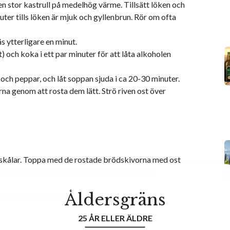
en stor kastrull på medelhög värme. Tillsätt löken och
uter tills löken är mjuk och gyllenbrun. Rör om ofta
äs ytterligare en minut.
) och koka i ett par minuter för att låta alkoholen
 och peppar, och låt soppan sjuda i ca 20-30 minuter.
na genom att rosta dem lätt. Strö riven ost över
 i skålar. Toppa med de rostade brödskivorna med ost
i ugnen i några minuter tills osten smälter och
Åldersgräns
te extra timjan som dekoration.
25 ÅR ELLER ÄLDRE