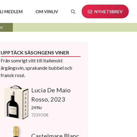
LI MEDLEM
OM VINLIV
NYHETSBREV
pt
UPPTÄCK SÄSONGENS VINER
Från somrigt vitt till italienskt
årgångsvin, sprakande bubbel och
fransk rosé.
Lucia De Maio
Rosso, 2023
249kr
7239308
Castelmare Blanc