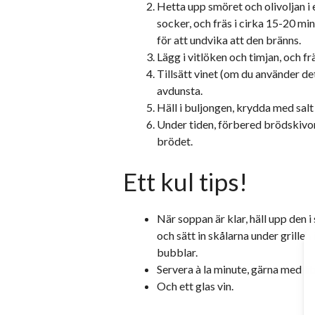
Hetta upp smöret och olivoljan i 
socker, och fräs i cirka 15-20 min
för att undvika att den bränns.
Lägg i vitlöken och timjan, och fr
Tillsätt vinet (om du använder det
avdunsta.
Häll i buljongen, krydda med salt
Under tiden, förbered brödskivor
brödet.
Ett kul tips!
När soppan är klar, häll upp den
och sätt in skålarna under grillen 
bubblar.
Servera à la minute, gärna med li
Och ett glas vin.