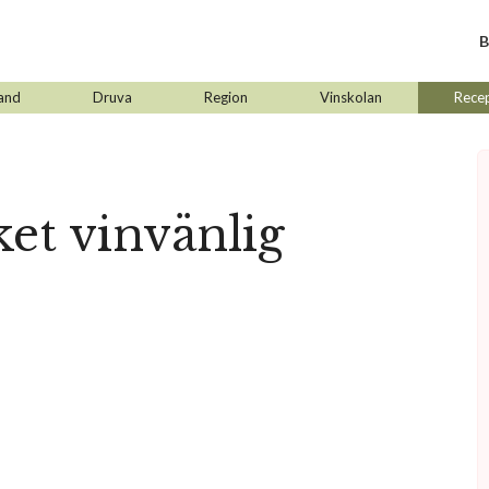
B
and
Druva
Region
Vinskolan
Rece
et vinvänlig