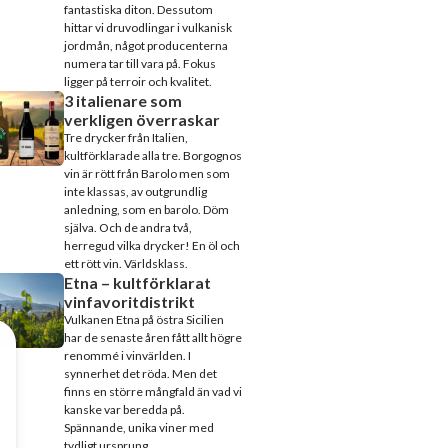
fantastiska diton. Dessutom
hittar vi druvodlingar i vulkanisk
jordmån, något producenterna
numera tar till vara på. Fokus
ligger på terroir och kvalitet.
3 italienare som
verkligen överraskar
Tre drycker från Italien,
kultförklarade alla tre. Borgognos
vin är rött från Barolo men som
inte klassas, av outgrundlig
anledning, som en barolo. Döm
själva. Och de andra två,
herregud vilka drycker! En öl och
ett rött vin. Världsklass.
Etna – kultförklarat
vinfavoritdistrikt
Vulkanen Etna på östra Sicilien
har de senaste åren fått allt högre
renommé i vinvärlden. I
synnerhet det röda. Men det
finns en större mångfald än vad vi
kanske var beredda på.
Spännande, unika viner med
tydligt ursprung.