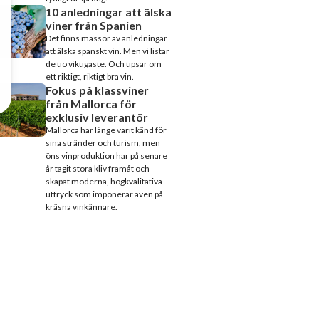
10 anledningar att älska
viner från Spanien
Det finns massor av anledningar
att älska spanskt vin. Men vi listar
de tio viktigaste. Och tipsar om
ett riktigt, riktigt bra vin.
Fokus på klassviner
från Mallorca för
exklusiv leverantör
Mallorca har länge varit känd för
sina stränder och turism, men
öns vinproduktion har på senare
år tagit stora kliv framåt och
skapat moderna, högkvalitativa
uttryck som imponerar även på
kräsna vinkännare.