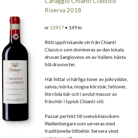
Cafaggio Chianti Classico
Riserva 2018
nr
22817
• 149 kr
Rött uppfriskande vin från Chianti
Classico som domineras av den lokala
druvan Sangiovese, en av Italiens bästa
blå druvsorter.
Här hittar vi härliga toner av julkryddor,
salvia, mörka, mogna körsbär, fattoner,
lite röda bär och i avslut massor av
fräschör i typisk Chianti-stil.
Passar perfekt till svenskklassikern
Wallenbergare som serveras med
traditionella tillbehör. Servera vinet