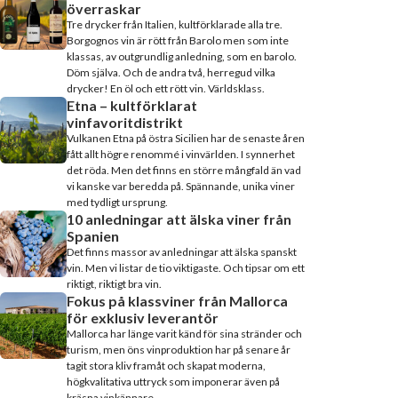
överraskar
Tre drycker från Italien, kultförklarade alla tre.
Borgognos vin är rött från Barolo men som inte
klassas, av outgrundlig anledning, som en barolo.
Döm själva. Och de andra två, herregud vilka
drycker! En öl och ett rött vin. Världsklass.
Etna – kultförklarat
vinfavoritdistrikt
Vulkanen Etna på östra Sicilien har de senaste åren
fått allt högre renommé i vinvärlden. I synnerhet
det röda. Men det finns en större mångfald än vad
vi kanske var beredda på. Spännande, unika viner
med tydligt ursprung.
10 anledningar att älska viner från
Spanien
Det finns massor av anledningar att älska spanskt
vin. Men vi listar de tio viktigaste. Och tipsar om ett
riktigt, riktigt bra vin.
Fokus på klassviner från Mallorca
för exklusiv leverantör
Mallorca har länge varit känd för sina stränder och
turism, men öns vinproduktion har på senare år
tagit stora kliv framåt och skapat moderna,
högkvalitativa uttryck som imponerar även på
kräsna vinkännare.