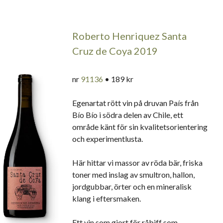
Roberto Henriquez Santa
Cruz de Coya 2019
nr
91136
• 189 kr
Egenartat rött vin på druvan País från
Bío Bío i södra delen av Chile, ett
område känt för sin kvalitetsorientering
och experimentlusta.
Här hittar vi massor av röda bär, friska
toner med inslag av smultron, hallon,
jordgubbar, örter och en mineralisk
klang i eftersmaken.
Ett vin som gjort för råbiff som