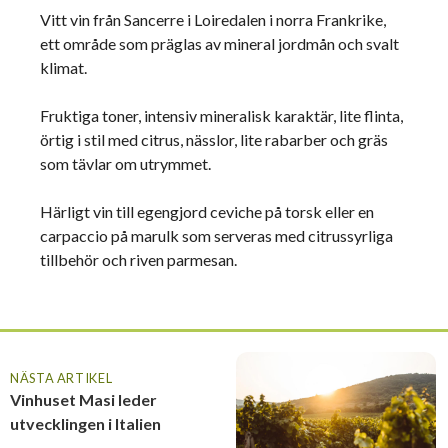
Vitt vin från Sancerre i Loiredalen i norra Frankrike,
ett område som präglas av mineral jordmån och svalt
klimat.
Fruktiga toner, intensiv mineralisk karaktär, lite flinta,
örtig i stil med citrus, nässlor, lite rabarber och gräs
som tävlar om utrymmet.
Härligt vin till egengjord ceviche på torsk eller en
carpaccio på marulk som serveras med citrussyrliga
tillbehör och riven parmesan.
NÄSTA ARTIKEL
Vinhuset Masi leder
utvecklingen i Italien