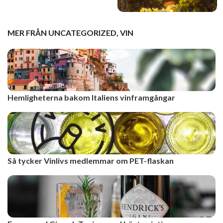
MER FRÅN
UNCATEGORIZED
,
VIN
Hemligheterna bakom Italiens vinframgångar
Så tycker Vinlivs medlemmar om PET-flaskan