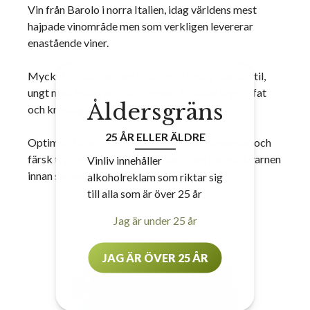
Vin från Barolo i norra Italien, idag världens mest
hajpade vinområde men som verkligen levererar
enastående viner.
Mycket strävt vin med rejäl syra i tydlig Barolostil,
ungt med inslag av rosor, nypon, torkade lingon, fat
Åldersgräns
och kryddiga toner och lång eftersmak.
25 ÅR ELLER ÄLDRE
Optimalt till en risotto på svamp med parmesan och
färsk tryffel, dra några extra varv med pepparkvarnen
Vinliv innehåller
innan servering.
alkoholreklam som riktar sig
till alla som är över 25 år
Jag är under 25 år
JAG ÄR ÖVER 25 ÅR