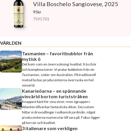
Villa Boschelo Sangiovese, 2025
95kr
7595701
VÄRLDEN
Tasmanien – favoritbubblor från
mytisk ö
Det kom som en överraskning: kvalitet, fräschör
och komplexa toner. Vi pratar bubbelvin från ön
Tasmanien, söder om Australien. På traditionell
metod lyckas producenterna överraska en hel
vinvärld.
Kanarieöarna – en spännande
vinvärld bortom turiststråken
Knappast känt för sina viner, men ögruppen i
Atlanten tillverkar fantastiska diton. Dessutom
hittar vi druvodlingar i vulkanisk jordmån, något
producenterna numera tar till vara på. Fokus ligger
på terroir och kvalitet.
3 italienare som verkligen