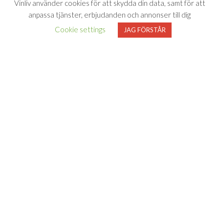
Vinliv använder cookies för att skydda din data, samt för att
anpassa tjänster, erbjudanden och annonser till dig
Cookie settings
JAG FÖRSTÅR
Vinliv har inget samarbete med Systembolaget utan tipsar
endast om viner som finns i deras sortiment. All försäljning samt
beställning sker på och genom Systembolaget.se
FÖLJ VINLIV
Adress för
Bli medlem
Facebook
Instagram
varuprov
Om Vinliv