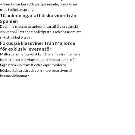
vi kanske var beredda på. Spännande, unika viner
med tydligt ursprung.
10 anledningar att älska viner från
Spanien
Det finns massor av anledningar att älska spanskt
vin. Men vi listar de tio viktigaste. Och tipsar om ett
riktigt, riktigt bra vin.
Fokus på klassviner från Mallorca
för exklusiv leverantör
Mallorca har länge varit känd för sina stränder och
turism, men öns vinproduktion har på senare år
tagit stora kliv framåt och skapat moderna,
högkvalitativa uttryck som imponerar även på
kräsna vinkännare.