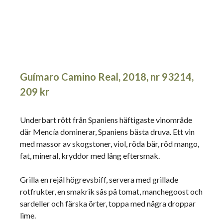
Guímaro Camino Real, 2018, nr 93214,
209 kr
Underbart rött från Spaniens häftigaste vinområde
där Mencía dominerar, Spaniens bästa druva. Ett vin
med massor av skogstoner, viol, röda bär, röd mango,
fat, mineral, kryddor med lång eftersmak.
Grilla en rejäl högrevsbiff, servera med grillade
rotfrukter, en smakrik sås på tomat, manchegoost och
sardeller och färska örter, toppa med några droppar
lime.