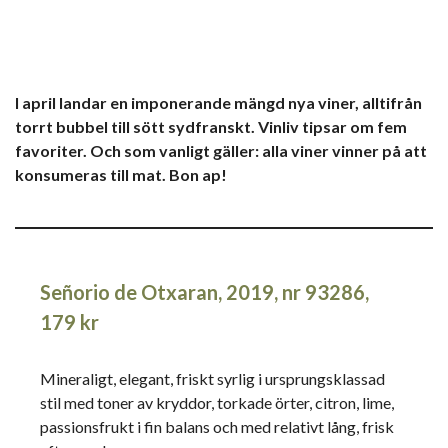
I april landar en imponerande mängd nya viner, alltifrån
torrt bubbel till sött sydfranskt. Vinliv tipsar om fem
favoriter. Och som vanligt gäller: alla viner vinner på att
konsumeras till mat. Bon ap!
Señorio de Otxaran, 2019, nr 93286,
179 kr
Mineraligt, elegant, friskt syrlig i ursprungsklassad
stil med toner av kryddor, torkade örter, citron, lime,
passionsfrukt i fin balans och med relativt lång, frisk