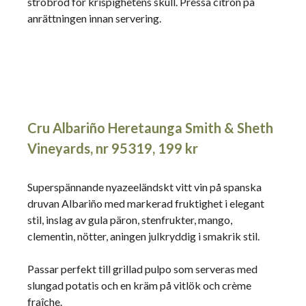
ströbröd för krispighetens skull. Pressa citron på
anrättningen innan servering.
Cru Albariño Heretaunga Smith & Sheth
Vineyards, nr 95319, 199 kr
Superspännande nyazeeländskt vitt vin på spanska
druvan Albariño med markerad fruktighet i elegant
stil, inslag av gula päron, stenfrukter, mango,
clementin, nötter, aningen julkryddig i smakrik stil.
Passar perfekt till grillad pulpo som serveras med
slungad potatis och en kräm på vitlök och crème
fraîche.