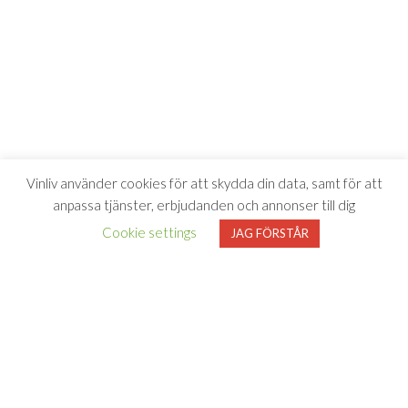
Vinliv använder cookies för att skydda din data, samt för att
anpassa tjänster, erbjudanden och annonser till dig
Cookie settings
JAG FÖRSTÅR
Vinliv har inget samarbete med Systembolaget utan tipsar