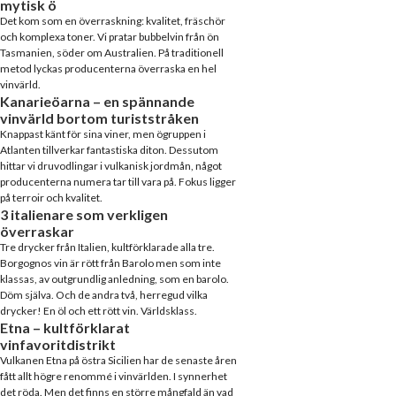
mytisk ö
Det kom som en överraskning: kvalitet, fräschör
och komplexa toner. Vi pratar bubbelvin från ön
Tasmanien, söder om Australien. På traditionell
metod lyckas producenterna överraska en hel
vinvärld.
Kanarieöarna – en spännande
vinvärld bortom turiststråken
Knappast känt för sina viner, men ögruppen i
Atlanten tillverkar fantastiska diton. Dessutom
hittar vi druvodlingar i vulkanisk jordmån, något
producenterna numera tar till vara på. Fokus ligger
på terroir och kvalitet.
3 italienare som verkligen
överraskar
Tre drycker från Italien, kultförklarade alla tre.
Borgognos vin är rött från Barolo men som inte
klassas, av outgrundlig anledning, som en barolo.
Döm själva. Och de andra två, herregud vilka
drycker! En öl och ett rött vin. Världsklass.
Etna – kultförklarat
vinfavoritdistrikt
Vulkanen Etna på östra Sicilien har de senaste åren
fått allt högre renommé i vinvärlden. I synnerhet
det röda. Men det finns en större mångfald än vad