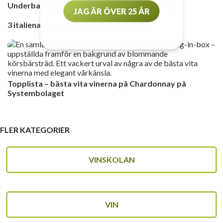
Underbara överlägsna oöverträffade sherry
JAG ÄR ÖVER 25 ÅR
3 italienare som verkligen överraskar
Topplista – bästa vita vinerna på Chardonnay på
Systembolaget
FLER KATEGORIER
VINSKOLAN
VIN