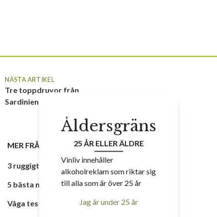
NÄSTA ARTIKEL
Tre toppdruvor från
Sardinien
Åldersgräns
25 ÅR ELLER ÄLDRE
MER FRÅN
SYSTEMBOLAGET
Vinliv innehåller
3 ruggigt bra roséviner
alkoholreklam som riktar sig
till alla som är över 25 år
5 bästa naturvinerna på Systembolaget
Jag är under 25 år
Våga testa annorlunda bubbel