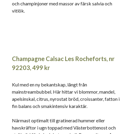
och champinjoner med massor av färsk salvia och
vitlök.
Champagne Calsac Les Rocheforts, nr
92203, 499 kr
Kul med en ny bekantskap, långt från
mainstreambubbel. Här hittar vi blommor, mandel,
apelsinskal, citrus, nyrostat bröd, croissanter, fatton i
fin balans och smakintensiv karaktär.
Närmast optimalt till gratinerad hummer eller
havskräftor i ugn toppad med Västerbottenost och