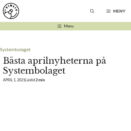
Hoppa
till
MENY
innehåll
Menu
Systembolaget
Bästa aprilnyheterna på
Systembolaget
APRIL 1, 2021
Lästid
2 min