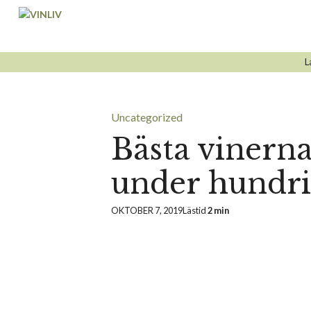
Hoppa
till
innehåll
L
Uncategorized
Bästa vinern
under hundr
OKTOBER 7, 2019
Lästid
2 min