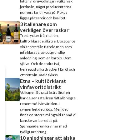
hittar vi druvodlingar i vulkanisk
jordmån, något producenterna
numera tar till vara på. Fokus
ligger på terroir och kvalitet.
3 italienare som
verkligen överraskar
Tre drycker från Italien,
kultförklarade alla tre. Borgognos
vin är rött från Barolo men som
inte klassas, av outgrundlig
anledning, som en barolo. Döm
själva. Och de andra två,
herregud vilka drycker! En öl och
ett rött vin. Världsklass.
Etna – kultförklarat
vinfavoritdistrikt
Vulkanen Etna på östra Sicilien
har de senaste åren fått allt högre
renommé i vinvärlden. I
synnerhet det röda. Men det
finns en större mångfald än vad vi
kanske var beredda på.
Spännande, unika viner med
tydligt ursprung.
10 anledningar att älska