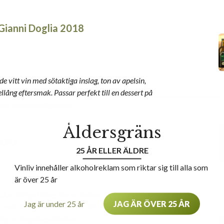
Gianni Doglia 2018
e vitt vin med sötaktiga inslag, ton av apelsin,
lång eftersmak. Passar perfekt till en dessert på
lass med gräddiga toner.
Åldersgräns
 2016
25 ÅR ELLER ÄLDRE
Vinliv innehåller alkoholreklam som riktar sig till alla som
är över 25 år
cket bäriga inslag, ton av hallon,
Jag är under 25 år
JAG ÄR ÖVER 25 ÅR
 svala toner. Passar perfekt till
nslag av ångade grönsaker.