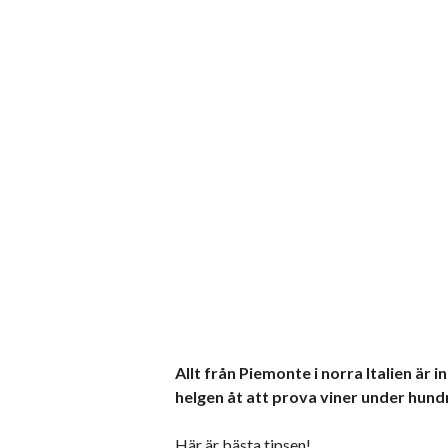
Allt från Piemonte i norra Italien är i
helgen åt att prova viner under hund
Här är bästa tipsen!