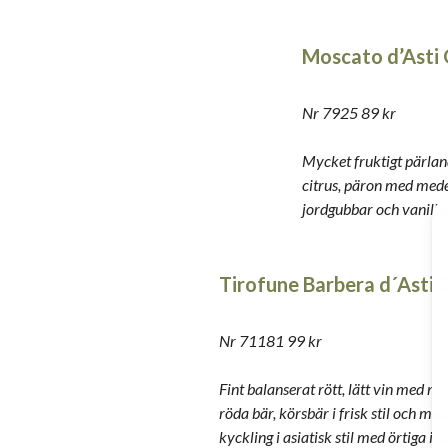
Moscato d’Asti 
Nr 7925 89 kr
Mycket fruktigt pärland
citrus, päron med medel
jordgubbar och vaniljg
Tirofune Barbera d´Asti
Nr 71181 99 kr
Fint balanserat rött, lätt vin med my
röda bär, körsbär i frisk stil och med
kyckling i asiatisk stil med örtiga i