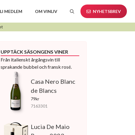
LI MEDLEM
OM VINLIV
NYHETSBREV
pt
UPPTÄCK SÄSONGENS VINER
Från italienskt årgångsvin till
sprakande bubbel och fransk rosé.
Casa Nero Blanc
de Blancs
79kr
7163301
Lucia De Maio