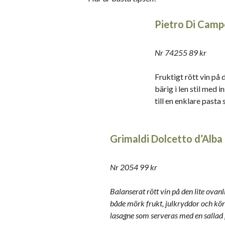
Pietro Di Camp
Nr 74255 89 kr
Fruktigt rött vin på
bärig i len stil med 
till en enklare pasta
Grimaldi Dolcetto d’Alba
Nr 2054 99 kr
Balanserat rött vin på den lite ova
både mörk frukt, julkryddor och körs
lasagne som serveras med en sallad 