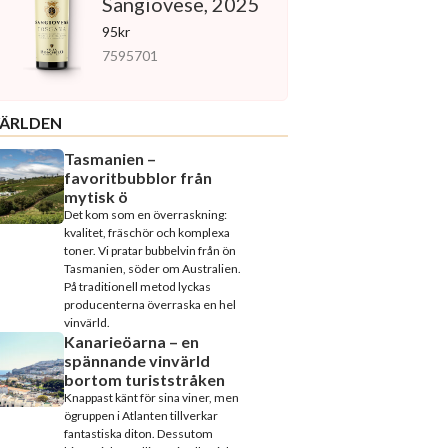
Sangiovese, 2025
95kr
7595701
ÄRLDEN
Tasmanien –
favoritbubblor från
mytisk ö
Det kom som en överraskning:
kvalitet, fräschör och komplexa
toner. Vi pratar bubbelvin från ön
Tasmanien, söder om Australien.
På traditionell metod lyckas
producenterna överraska en hel
vinvärld.
Kanarieöarna – en
spännande vinvärld
bortom turiststråken
Knappast känt för sina viner, men
ögruppen i Atlanten tillverkar
fantastiska diton. Dessutom