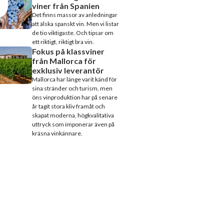
viner från Spanien
Det finns massor av anledningar
att älska spanskt vin. Men vi listar
de tio viktigaste. Och tipsar om
ett riktigt, riktigt bra vin.
Fokus på klassviner
från Mallorca för
exklusiv leverantör
Mallorca har länge varit känd för
sina stränder och turism, men
öns vinproduktion har på senare
år tagit stora kliv framåt och
skapat moderna, högkvalitativa
uttryck som imponerar även på
kräsna vinkännare.