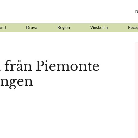
B
and
Druva
Region
Vinskolan
Rece
a från Piemonte
ingen