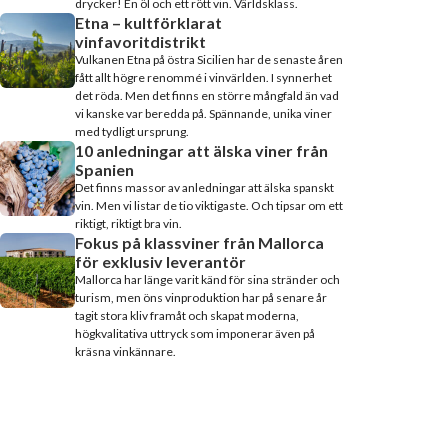
drycker! En öl och ett rött vin. Världsklass.
Etna – kultförklarat
vinfavoritdistrikt
Vulkanen Etna på östra Sicilien har de senaste åren
fått allt högre renommé i vinvärlden. I synnerhet
det röda. Men det finns en större mångfald än vad
vi kanske var beredda på. Spännande, unika viner
med tydligt ursprung.
10 anledningar att älska viner från
Spanien
Det finns massor av anledningar att älska spanskt
vin. Men vi listar de tio viktigaste. Och tipsar om ett
riktigt, riktigt bra vin.
Fokus på klassviner från Mallorca
för exklusiv leverantör
Mallorca har länge varit känd för sina stränder och
turism, men öns vinproduktion har på senare år
tagit stora kliv framåt och skapat moderna,
högkvalitativa uttryck som imponerar även på
kräsna vinkännare.