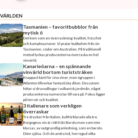
VÄRLDEN
Tasmanien – favoritbubblor från
mytisk ö
Det kom som en överraskning: kvalitet, fräschör
och komplexa toner. Vi pratar bubbelvin från ön
Tasmanien, söder om Australien. På traditionell
metod lyckas producenterna överraska en hel
vinvärld.
Kanarieöarna – en spännande
vinvärld bortom turiststråken
Knappast känt för sina viner, men ögruppen i
Atlanten tillverkar fantastiska diton. Dessutom
hittar vi druvodlingar i vulkanisk jordmån, något
producenterna numera tar till vara på. Fokus ligger
på terroir och kvalitet.
3 italienare som verkligen
överraskar
Tre drycker från Italien, kultförklarade alla tre.
Borgognos vin är rött från Barolo men som inte
klassas, av outgrundlig anledning, som en barolo.
Döm själva. Och de andra två, herregud vilka