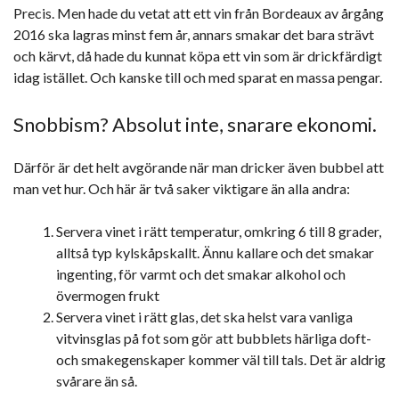
Precis. Men hade du vetat att ett vin från Bordeaux av årgång
2016 ska lagras minst fem år, annars smakar det bara strävt
och kärvt, då hade du kunnat köpa ett vin som är drickfärdigt
idag istället. Och kanske till och med sparat en massa pengar.
Snobbism? Absolut inte, snarare ekonomi.
Därför är det helt avgörande när man dricker även bubbel att
man vet hur. Och här är två saker viktigare än alla andra:
Servera vinet i rätt temperatur, omkring 6 till 8 grader,
alltså typ kylskåpskallt. Ännu kallare och det smakar
ingenting, för varmt och det smakar alkohol och
övermogen frukt
Servera vinet i rätt glas, det ska helst vara vanliga
vitvinsglas på fot som gör att bubblets härliga doft-
och smakegenskaper kommer väl till tals. Det är aldrig
svårare än så.