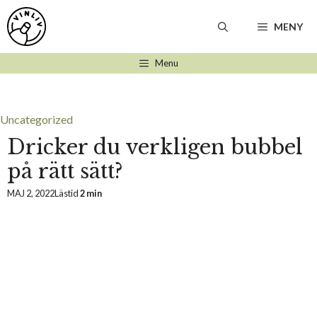
Hoppa
till
MENY
innehåll
Menu
Uncategorized
Dricker du verkligen bubbel
på rätt sätt?
MAJ 2, 2022
Lästid
2 min