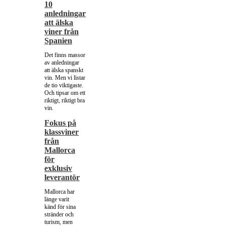
10
anledningar
att älska
viner från
Spanien
Det finns massor
av anledningar
att älska spanskt
vin. Men vi listar
de tio viktigaste.
Och tipsar om ett
riktigt, riktigt bra
vin.
Fokus på
klassviner
från
Mallorca
för
exklusiv
leverantör
Mallorca har
länge varit
känd för sina
stränder och
turism, men