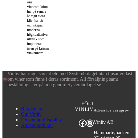
öns
vinproduktion
har på senare
år tagit stora
kliv framåt
och skapat
moderna,
högkvalitativa
uttryck som
imponerar
även på kräsna
vinkännare.
Vinliv har inget samarbete med Systembolaget utan tipsar endast
om viner som finns i deras sortiment. All försäljning samt
beställning sker på och genom Systembolaget.se
FÖLJ
Bli medlem
VINLIV
Adress för varuprov
Om Vinliv
Personuppgiftspolicy
Facebook
Instagram
Vinliv AB
Användarvillkor
Hammarbybacken