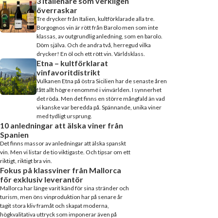
3 italienare som verkligen
överraskar
Tre drycker från Italien, kultförklarade alla tre.
Borgognos vin är rött från Barolo men som inte
klassas, av outgrundlig anledning, som en barolo.
Döm själva. Och de andra två, herregud vilka
drycker! En öl och ett rött vin. Världsklass.
Etna – kultförklarat
vinfavoritdistrikt
Vulkanen Etna på östra Sicilien har de senaste åren
fått allt högre renommé i vinvärlden. I synnerhet
det röda. Men det finns en större mångfald än vad
vi kanske var beredda på. Spännande, unika viner
med tydligt ursprung.
10 anledningar att älska viner från
Spanien
Det finns massor av anledningar att älska spanskt
vin. Men vi listar de tio viktigaste. Och tipsar om ett
riktigt, riktigt bra vin.
Fokus på klassviner från Mallorca
för exklusiv leverantör
Mallorca har länge varit känd för sina stränder och
turism, men öns vinproduktion har på senare år
tagit stora kliv framåt och skapat moderna,
högkvalitativa uttryck som imponerar även på