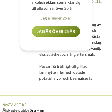
Sauvignon, 2021 BiB 3L
alkoholreklam som riktar sig
till alla som är över 25 år
Nr
6572
• 249:-
Jag är under 25 år
Välbalanserat vin på en blandning av
den lokala druvan Carmenère och
JAG ÄR ÖVER 25 ÅR
Cabernet Sauvignon, världens bästa
druva för rött vin. Här hittar vi inslag
av svarta vinbär, plommon lite vanilj,
viss strävhet och lång eftersmak.
Passar förträffligt till grillad
lammytterfilé med rostade
potatishalvor och bearnaisesås
NÄSTA ARTIKEL
Älskade gubbröra – en