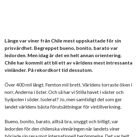
Länge var viner från Chile mest uppskattade för sin
prisvärdhet. Begreppet bueno, bonito, barato var
ledorden. Men idag är det en helt annan orientering.
Chile har kommit att bli ett av världens mest intressanta
vinländer. På rekordkort tid dessutom.
Över 400 mil långt. Femton mil brett. Världens torraste öken i
norr, Anderna i öster. Och så har vi Stilla havet i väster och
Sydpolen i söder. Isolerat? Jo, men samtidigt det som ger
landet världens bästa förutsättningar för vintillverkning.
Bueno, bonito, barato, alltså bra, snyggt och billigt, var
ledorden för den chilenska vinnäringen när landets viner
började sin resa mot internationell berömmelse. Det var helt