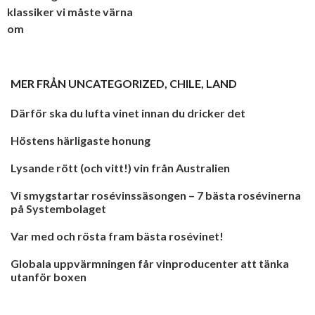
klassiker vi måste värna
om
MER FRÅN
UNCATEGORIZED
,
CHILE
,
LAND
Därför ska du lufta vinet innan du dricker det
Höstens härligaste honung
Lysande rött (och vitt!) vin från Australien
Vi smygstartar rosévinssäsongen – 7 bästa rosévinerna
på Systembolaget
Var med och rösta fram bästa rosévinet!
Globala uppvärmningen får vinproducenter att tänka
utanför boxen