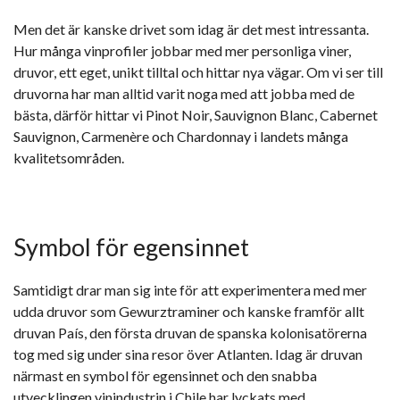
Men det är kanske drivet som idag är det mest intressanta.
Hur många vinprofiler jobbar med mer personliga viner,
druvor, ett eget, unikt tilltal och hittar nya vägar. Om vi ser till
druvorna har man alltid varit noga med att jobba med de
bästa, därför hittar vi Pinot Noir, Sauvignon Blanc, Cabernet
Sauvignon, Carmenère och Chardonnay i landets många
kvalitetsområden.
Symbol för egensinnet
Samtidigt drar man sig inte för att experimentera med mer
udda druvor som Gewurztraminer och kanske framför allt
druvan País, den första druvan de spanska kolonisatörerna
tog med sig under sina resor över Atlanten. Idag är druvan
närmast en symbol för egensinnet och den snabba
utvecklingen vinindustrin i Chile har lyckats med.