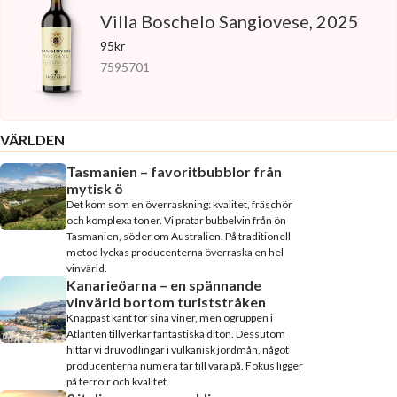
Villa Boschelo Sangiovese, 2025
95kr
7595701
VÄRLDEN
Tasmanien – favoritbubblor från
mytisk ö
Det kom som en överraskning: kvalitet, fräschör
och komplexa toner. Vi pratar bubbelvin från ön
Tasmanien, söder om Australien. På traditionell
metod lyckas producenterna överraska en hel
vinvärld.
Kanarieöarna – en spännande
vinvärld bortom turiststråken
Knappast känt för sina viner, men ögruppen i
Atlanten tillverkar fantastiska diton. Dessutom
hittar vi druvodlingar i vulkanisk jordmån, något
producenterna numera tar till vara på. Fokus ligger
på terroir och kvalitet.