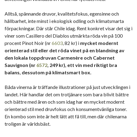
Alltså, spännande druvor, kvalitetsfokus, egensinne och
hållbarhet, inte minst i ekologisk odling och klimatsmarta
förpackningar. Där står Chile idag. Rent konkret visar det sig i
viner som Casillero del Diablos utmärkta röda vin på 100
procent Pinot Noir (nr
6603
, 82 kr) i
mycket modernt
orienterad stil eller det röda vinet på en blandning av
den lokala toppdruvan Carmenère och Cabernet
Sauvignon (nr
6572
, 249 kr), ett vin med riktigt bra
balans, dessutom på klimatsmart box.
Båda vinerna är träffande illustrationer på just utvecklingen i
landet. Här handlar det om trotjänare som bara blivit bättre
och bättre med åren och som idag har en mycket modernt
orienterad stil med druvfokus och konsumentvänliga toner.
En kombo som inte är helt lätt att få till, men där chilenarna
troligen är världsbäst.