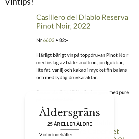
Vintips!
Casillero del Diablo Reserva
Pinot Noir, 2022
Nr
6603
• 82:-
Härligt bärigt vin på toppdruvan Pinot Noir
med inslag av både smultron, jordgubbar,
lite fat, vanilj och kakao i mycket fin balans
och med tydlig druvkaraktär.
Passar utmärkt till Wallenbergare med puré
på mandelpotatis.
Åldersgräns
Casillero del Diablo
25 ÅR ELLER ÄLDRE
Carmenère Cabernet
Vinliv innehåller