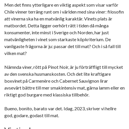
Men det finns ytterligare en viktig aspekt som visar varför
Chile vinner terräng runt om i världen med sina viner: filosofin
att vinerna ska ha en matvänlig karaktär. Vinets plats är
matbordet. Detta ligger oerhört rätt i tiden då många
konsumenter, inte minst i Sverige och Norden, har just
matvänligheten i vinet som starkaste köpkriterium. De
vanligaste frågorna är ju: passar det till mat? Och i så fall till
vilken mat?
Nämnda viner, rött på Pinot Noir, är ju förträffligt till mycket
av den svenska husmanskosten. Och det lite kraftigare
boxvinet på Carmenère och Cabernet Sauvignon lirar
avsevärt bättre till mer smakintensiv mat, gärna lamm eller en
riktigt god burgare med klassiska tillbehör.
Bueno, bonito, barato var det. Idag, 2023, skriver vi hellre
god, godare, godast till mat.