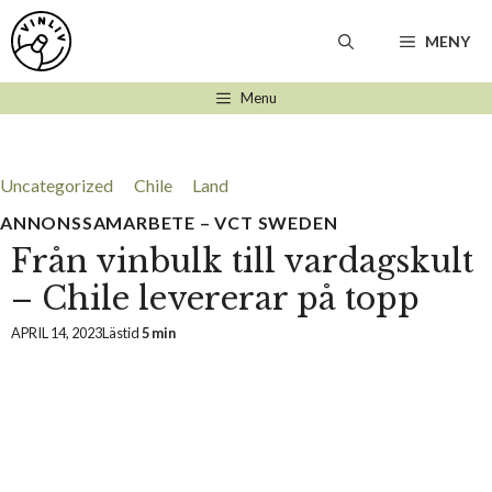
Hoppa
till
MENY
innehåll
Menu
Uncategorized
Chile
Land
ANNONSSAMARBETE – VCT SWEDEN
Från vinbulk till vardagskult
– Chile levererar på topp
APRIL 14, 2023
Lästid
5 min