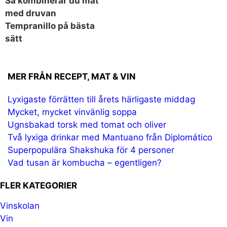
Så kombinerar du mat
med druvan
Tempranillo på bästa
sätt
MER FRÅN
RECEPT
,
MAT & VIN
Lyxigaste förrätten till årets härligaste middag
Mycket, mycket vinvänlig soppa
Ugnsbakad torsk med tomat och oliver
Två lyxiga drinkar med Mantuano från Diplomático
Superpopulära Shakshuka för 4 personer
Vad tusan är kombucha – egentligen?
FLER KATEGORIER
Vinskolan
Vin