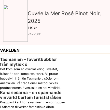
Cuvée la Mer Rosé Pinot Noir,
2025
119kr
7472301
VÄRLDEN
Tasmanien – favoritbubblor
från mytisk ö
Det kom som en överraskning: kvalitet,
fräschör och komplexa toner. Vi pratar
bubbelvin från ön Tasmanien, söder om
Australien. På traditionell metod lyckas
producenterna överraska en hel vinvärld.
Kanarieöarna – en spännande
vinvärld bortom turiststråken
Knappast känt för sina viner, men ögruppen
i Atlanten tillverkar fantastiska diton.