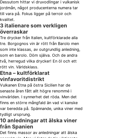
Dessutom hittar vi druvodlingar i vulkanisk
jordmån, något producenterna numera tar
till vara på. Fokus ligger på terroir och
kvalitet.
3 italienare som verkligen
överraskar
Tre drycker från Italien, kultförklarade alla
tre. Borgognos vin är rött från Barolo men
som inte klassas, av outgrundlig anledning,
som en barolo. Döm själva. Och de andra
två, herregud vilka drycker! En öl och ett
rött vin. Världsklass.
Etna – kultförklarat
vinfavoritdistrikt
Vulkanen Etna på östra Sicilien har de
senaste åren fått allt högre renommé i
vinvärlden. I synnerhet det röda. Men det
finns en större mångfald än vad vi kanske
var beredda på. Spännande, unika viner med
tydligt ursprung.
10 anledningar att älska viner
från Spanien
Det finns massor av anledningar att älska