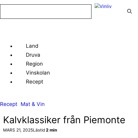
Hoppa
till
innehåll
Meny
Land
Druva
Region
Vinskolan
Recept
Recept
Mat & Vin
Kalvklassiker från Piemonte
MARS 21, 2025
Lästid
2 min