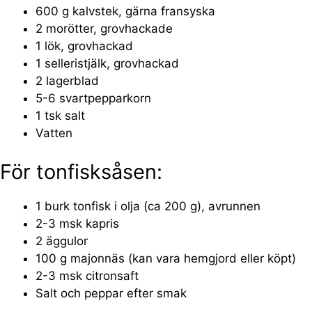
600 g kalvstek, gärna fransyska
2 morötter, grovhackade
1 lök, grovhackad
1 selleristjälk, grovhackad
2 lagerblad
5-6 svartpepparkorn
1 tsk salt
Vatten
För tonfisksåsen:
1 burk tonfisk i olja (ca 200 g), avrunnen
2-3 msk kapris
2 äggulor
100 g majonnäs (kan vara hemgjord eller köpt)
2-3 msk citronsaft
Salt och peppar efter smak