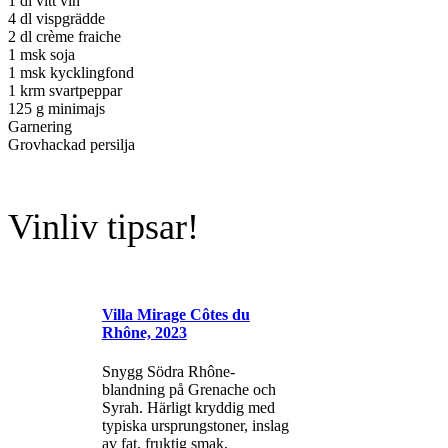
1 dl vitt vin
4 dl vispgrädde
2 dl crème fraiche
1 msk soja
1 msk kycklingfond
1 krm svartpeppar
125 g minimajs
Garnering
Grovhackad persilja
Vinliv tipsar!
Villa Mirage Côtes du
Rhône, 2023
Snygg Södra Rhône-
blandning på Grenache och
Syrah. Härligt kryddig med
typiska ursprungstoner, inslag
av fat, fruktig smak,