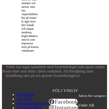
stränder och
turism, men
öns
vinproduktion
har på senare
år tagit stora
kliv framåt
och skapat
moderna,
högkvalitativa
uttryck som
imponerar
även på kräsna
vinkännare.
Vinliv har inget samarbete med Systembolaget utan tipsar endast
om viner som finns i deras sortiment. All försäljning samt
beställning sker på och genom Systembolaget.se
FÖLJ VINLIV
Bli medlem
Adress för varuprov
Om Vinliv
Facebook
Personuppgiftspolicy
Vinliv AB
Instagram
Användarvillkor