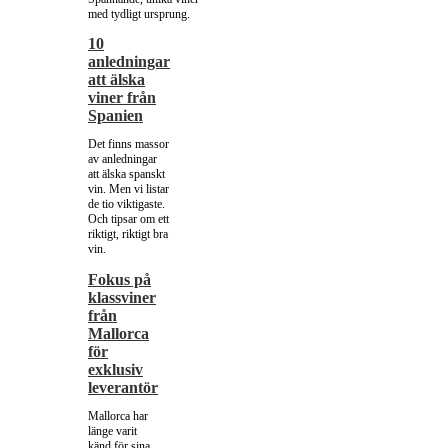
med tydligt ursprung.
10
anledningar
att älska
viner från
Spanien
Det finns massor
av anledningar
att älska spanskt
vin. Men vi listar
de tio viktigaste.
Och tipsar om ett
riktigt, riktigt bra
vin.
Fokus på
klassviner
från
Mallorca
för
exklusiv
leverantör
Mallorca har
länge varit
känd för sina