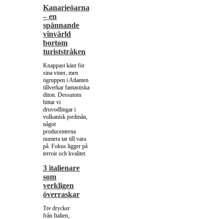
Kanarieöarna
– en
spännande
vinvärld
bortom
turiststråken
Knappast känt för
sina viner, men
ögruppen i Atlanten
tillverkar fantastiska
diton. Dessutom
hittar vi
druvodlingar i
vulkanisk jordmån,
något
producenterna
numera tar till vara
på. Fokus ligger på
terroir och kvalitet.
3 italienare
som
verkligen
överraskar
Tre drycker
från Italien,