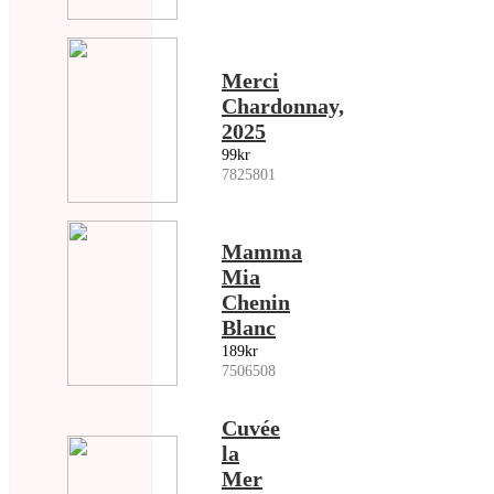
Merci
Chardonnay,
2025
99kr
7825801
Mamma
Mia
Chenin
Blanc
189kr
7506508
Cuvée
la
Mer