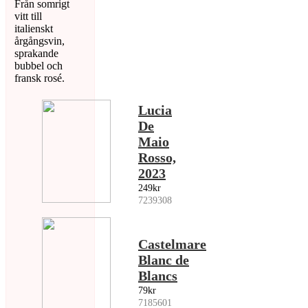
Från somrigt
vitt till
italienskt
årgångsvin,
sprakande
bubbel och
fransk rosé.
Lucia
De
Maio
Rosso,
2023
249kr
7239308
Castelmare
Blanc de
Blancs
79kr
7185601