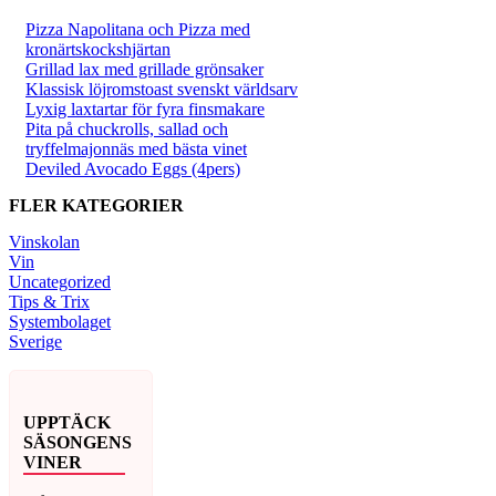
Pizza Napolitana och Pizza med
kronärtskockshjärtan
Grillad lax med grillade grönsaker
Klassisk löjromstoast svenskt världsarv
Lyxig laxtartar för fyra finsmakare
Pita på chuckrolls, sallad och
tryffelmajonnäs med bästa vinet
Deviled Avocado Eggs (4pers)
FLER KATEGORIER
Vinskolan
Vin
Uncategorized
Tips & Trix
Systembolaget
Sverige
UPPTÄCK
SÄSONGENS
VINER