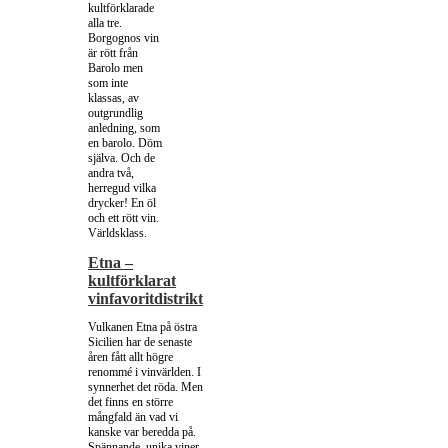
kultförklarade
alla tre.
Borgognos vin
är rött från
Barolo men
som inte
klassas, av
outgrundlig
anledning, som
en barolo. Döm
själva. Och de
andra två,
herregud vilka
drycker! En öl
och ett rött vin.
Världsklass.
Etna –
kultförklarat
vinfavoritdistrikt
Vulkanen Etna på östra
Sicilien har de senaste
åren fått allt högre
renommé i vinvärlden. I
synnerhet det röda. Men
det finns en större
mångfald än vad vi
kanske var beredda på.
Spännande, unika viner