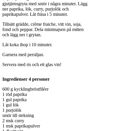
gjutjärnsgryta med smör i några minuter. Lägg
ner paprika, lök, curry, purjolök och
paprikapulver. Låt fräsa i 5 minuter.
Tillsätt grädde, crème fraiche, vitt vin, soja,
fond och peppar. Dela minimajsen på mitten
och lägg ner i grytan.
Låt koka ihop i 10 minuter.
Garnera med persiljan.
Servera med ris och ett glas vin!
Ingredienser 4 personer
600 g kycklingbröstfiléer
1 röd paprika
1 gul paprika
1 gul lök
1 purjolök
smör till stekning
2 msk curry
1 msk paprikapulver