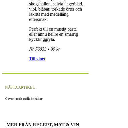
skogshallon, salvia, lagerblad,
viol, blåbär, torkade örter och
lakrits med medellång
eftersmak.
Perfekt till en mustig pasta
eller ännu hellre en smarrig
kycklinggryta.
Nr 76033 • 99 kr
Till vinet
NÄSTA ARTIKEL
Grymt goda grillade räkor
MER FRÅN
RECEPT
,
MAT & VIN