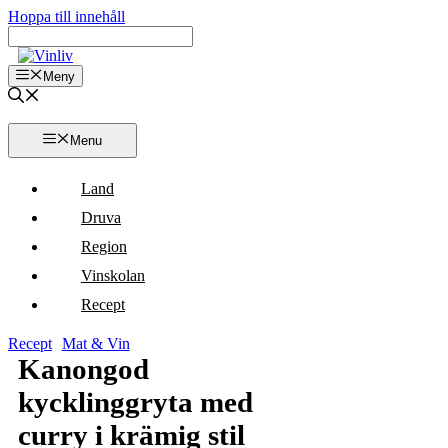
Hoppa till innehåll
Meny
Menu
Land
Druva
Region
Vinskolan
Recept
Recept
Mat & Vin
Kanongod
kycklinggryta med
curry i krämig stil