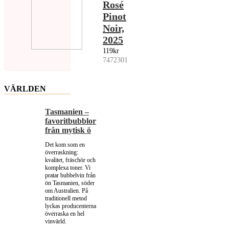
Rosé
Pinot
Noir,
2025
119kr
7472301
VÄRLDEN
Tasmanien –
favoritbubblor
från mytisk ö
Det kom som en
överraskning:
kvalitet, fräschör och
komplexa toner. Vi
pratar bubbelvin från
ön Tasmanien, söder
om Australien. På
traditionell metod
lyckas producenterna
överraska en hel
vinvärld.