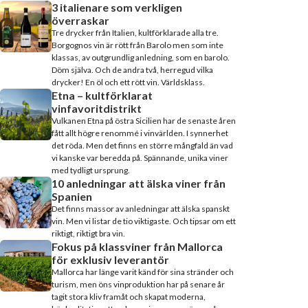
3 italienare som verkligen
överraskar
Tre drycker från Italien, kultförklarade alla tre.
Borgognos vin är rött från Barolo men som inte
klassas, av outgrundlig anledning, som en barolo.
Döm själva. Och de andra två, herregud vilka
drycker! En öl och ett rött vin. Världsklass.
Etna – kultförklarat
vinfavoritdistrikt
Vulkanen Etna på östra Sicilien har de senaste åren
fått allt högre renommé i vinvärlden. I synnerhet
det röda. Men det finns en större mångfald än vad
vi kanske var beredda på. Spännande, unika viner
med tydligt ursprung.
10 anledningar att älska viner från
Spanien
Det finns massor av anledningar att älska spanskt
vin. Men vi listar de tio viktigaste. Och tipsar om ett
riktigt, riktigt bra vin.
Fokus på klassviner från Mallorca
för exklusiv leverantör
Mallorca har länge varit känd för sina stränder och
turism, men öns vinproduktion har på senare år
tagit stora kliv framåt och skapat moderna,