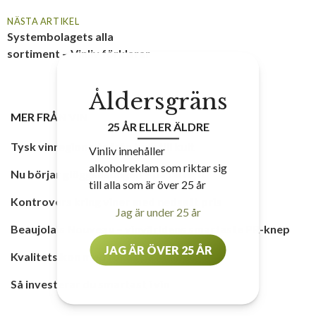
NÄSTA ARTIKEL
Systembolagets alla
sortiment – Vinliv förklarar
Åldersgräns
MER FRÅN
VIN
25 ÅR ELLER ÄLDRE
Tysk vinregion går från bulk till kult
Vinliv innehåller
alkoholreklam som riktar sig
Nu börjar glöggsäsongen – på riktigt!
till alla som är över 25 år
Kontrovers kring viner med nedsatt pris
Jag är under 25 år
Beaujolais Nouveau – vinvärldens smartaste PR-knep
JAG ÄR ÖVER 25 ÅR
Kvalitetsikon med fokus på Malbec
Så investerar du smartast i vin