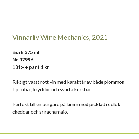
Vinnarliv Wine Mechanics, 2021
Burk 375 ml
Nr 37996
101:- + pant 1 kr
Riktigt vasst rött vin med karaktär av både plommon,
björnbär, kryddor och svarta körsbär.
Perfekt till en burgare på lamm med picklad rödlök,
cheddar och srirachamajo.