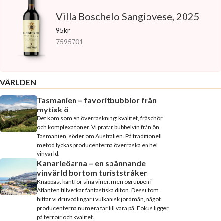
Villa Boschelo Sangiovese, 2025
95kr
7595701
VÄRLDEN
Tasmanien – favoritbubblor från
mytisk ö
Det kom som en överraskning: kvalitet, fräschör
och komplexa toner. Vi pratar bubbelvin från ön
Tasmanien, söder om Australien. På traditionell
metod lyckas producenterna överraska en hel
vinvärld.
Kanarieöarna – en spännande
vinvärld bortom turiststråken
Knappast känt för sina viner, men ögruppen i
Atlanten tillverkar fantastiska diton. Dessutom
hittar vi druvodlingar i vulkanisk jordmån, något
producenterna numera tar till vara på. Fokus ligger
på terroir och kvalitet.