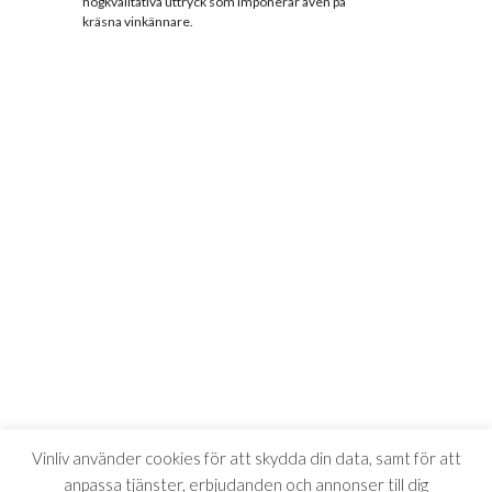
högkvalitativa uttryck som imponerar även på
kräsna vinkännare.
Vinliv använder cookies för att skydda din data, samt för att
anpassa tjänster, erbjudanden och annonser till dig