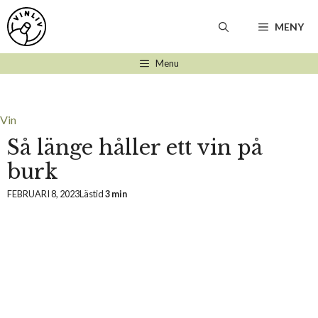
Hoppa
till
MENY
innehåll
Menu
Vin
Så länge håller ett vin på
burk
FEBRUARI 8, 2023
Lästid
3 min