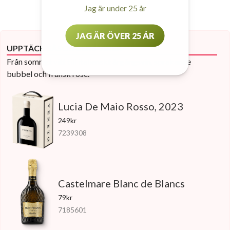
Jag är under 25 år
JAG ÄR ÖVER 25 ÅR
UPPTÄCK SÄSONGENS VINER
Från somrigt vitt till italienskt årgångsvin, sprakande
bubbel och fransk rosé.
Lucia De Maio Rosso, 2023
249kr
7239308
Castelmare Blanc de Blancs
79kr
7185601