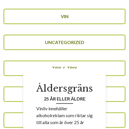
VIN
UNCATEGORIZED
TIPS & TRIX
Åldersgräns
SYSTEMBOLAGET
25 ÅR ELLER ÄLDRE
Vinliv innehåller
alkoholreklam som riktar sig
SVERIGE
till alla som är över 25 år