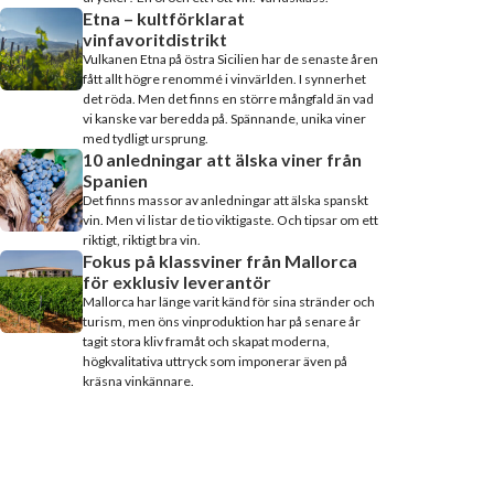
Etna – kultförklarat
vinfavoritdistrikt
Vulkanen Etna på östra Sicilien har de senaste åren
fått allt högre renommé i vinvärlden. I synnerhet
det röda. Men det finns en större mångfald än vad
vi kanske var beredda på. Spännande, unika viner
med tydligt ursprung.
10 anledningar att älska viner från
Spanien
Det finns massor av anledningar att älska spanskt
vin. Men vi listar de tio viktigaste. Och tipsar om ett
riktigt, riktigt bra vin.
Fokus på klassviner från Mallorca
för exklusiv leverantör
Mallorca har länge varit känd för sina stränder och
turism, men öns vinproduktion har på senare år
tagit stora kliv framåt och skapat moderna,
högkvalitativa uttryck som imponerar även på
kräsna vinkännare.