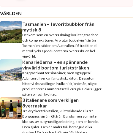
VÄRLDEN
Tasmanien – favoritbubblor från
mytisk ö
Det kom som en överraskning: kvalitet, fräschör
och komplexa toner. Vi pratar bubbelvin från ön
Tasmanien, söder om Australien. På traditionell
metod lyckas producenterna överraska en hel
vinvärld.
Kanarieöarna – en spännande
vinvärld bortom turiststråken
Knappast känt för sina viner, men ögruppen i
Atlanten tillverkar fantastiska diton. Dessutom
hittar vi druvodlingar i vulkanisk jordmån, något
producenterna numera tar till vara på. Fokus ligger
på terroir och kvalitet.
3 italienare som verkligen
överraskar
Tre drycker från Italien, kultförklarade alla tre.
Borgognos vin är rött från Barolo men som inte
klassas, av outgrundlig anledning, som en barolo.
Döm själva. Och de andra två, herregud vilka
drycker! En öl och ett rött vin. Världsklass.