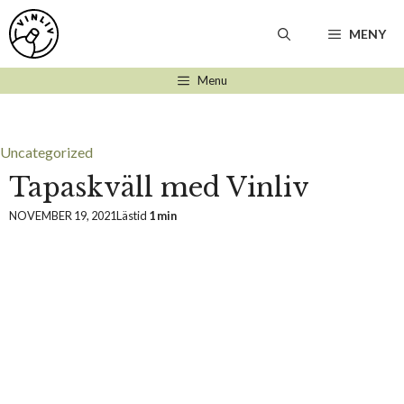
Hoppa
till
MENY
innehåll
Menu
Uncategorized
Tapaskväll med Vinliv
NOVEMBER 19, 2021
Lästid
1 min