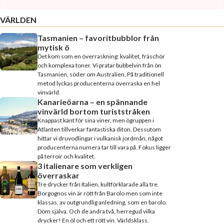
VÄRLDEN
Tasmanien – favoritbubblor från
mytisk ö
Det kom som en överraskning: kvalitet, fräschör
och komplexa toner. Vi pratar bubbelvin från ön
Tasmanien, söder om Australien. På traditionell
metod lyckas producenterna överraska en hel
vinvärld.
Kanarieöarna – en spännande
vinvärld bortom turiststråken
Knappast känt för sina viner, men ögruppen i
Atlanten tillverkar fantastiska diton. Dessutom
hittar vi druvodlingar i vulkanisk jordmån, något
producenterna numera tar till vara på. Fokus ligger
på terroir och kvalitet.
3 italienare som verkligen
överraskar
Tre drycker från Italien, kultförklarade alla tre.
Borgognos vin är rött från Barolo men som inte
klassas, av outgrundlig anledning, som en barolo.
Döm själva. Och de andra två, herregud vilka
drycker! En öl och ett rött vin. Världsklass.