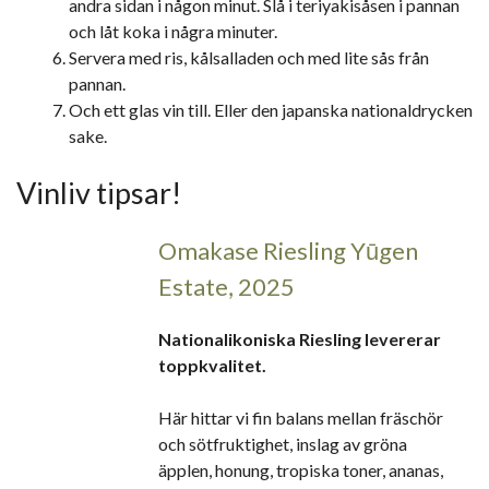
andra sidan i någon minut. Slå i teriyakisåsen i pannan
och låt koka i några minuter.
Servera med ris, kålsalladen och med lite sås från
pannan.
Och ett glas vin till. Eller den japanska nationaldrycken
sake.
Vinliv tipsar!
Omakase Riesling Yūgen
Estate, 2025
Nationalikoniska Riesling levererar
toppkvalitet.
Här hittar vi fin balans mellan fräschör
och sötfruktighet, inslag av gröna
äpplen, honung, tropiska toner, ananas,