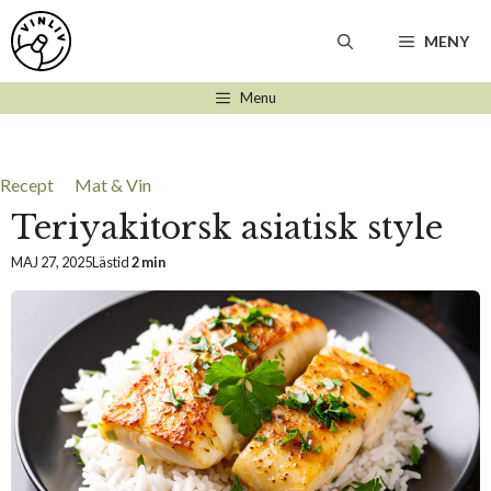
Hoppa
till
MENY
innehåll
Menu
Recept
Mat & Vin
Teriyakitorsk asiatisk style
MAJ 27, 2025
Lästid
2 min