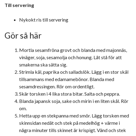
Till servering
Nykokt ris till servering
Gör så här
Mortla sesamfröna grovt och blanda med majonnäs,
vinäger, soja, sesamolja och honung. Låt stå för att
smakerna ska sätta sig.
Strimla kål, paprika och salladslök. Lägg i en stor skål
tillsammans med edamamebönor. Blanda med
sesamdressingen. Rör om ordentligt.
Skär torsken i 4 lika stora bitar. Salta och peppra.
Blanda japansk soja, sake och mirin i en liten skål. Rör
om.
Hetta upp en stekpanna med smör. Lägg torsken med
skinnsidan nedåt och stek på medelhög + värme i
några minuter tills skinnet är krispigt. Vänd och stek