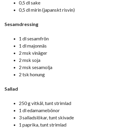
0,5 dl sake
0,5 dl mirin (japanskt risvin)
Sesamdressing
1 dl sesamfrön
1 dl majonnäs
2 msk vinäger
2 msk soja
2 msk sesamolja
2 tsk honung
Sallad
250 g vitkål, tunt strimlad
1 dl edamamebönor
3 salladslökar, tunt skivade
1 paprika, tunt strimlad