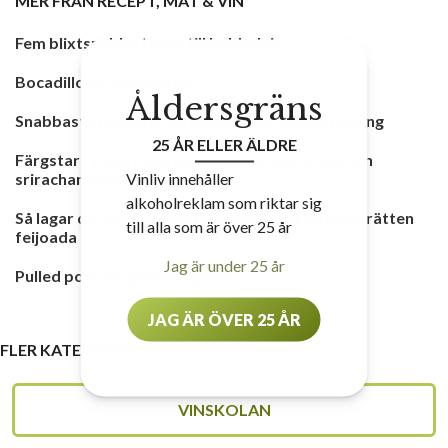
MER FRÅN
RECEPT
,
MAT & VIN
Fem blixtsnabba tapas till bubbelvin
Bocadillo de Calamares
Åldersgräns
Snabbaste receptet på crêpes med svampfyllning
25 ÅR ELLER ÄLDRE
Färgstark poké bowl med limemarinerad lax och
Vinliv innehåller
srirachamajonnäs
alkoholreklam som riktar sig
Så lagar du den underbara brasilianska nationalrätten
till alla som är över 25 år
feijoada
Jag är under 25 år
Pulled pork på godaste grisen
JAG ÄR ÖVER 25 ÅR
FLER KATEGORIER
VINSKOLAN