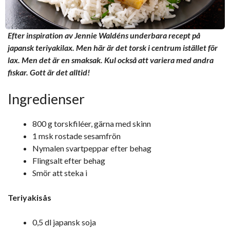
Efter inspiration av Jennie Waldéns underbara recept på
japansk teriyakilax. Men här är det torsk i centrum istället för
lax. Men det är en smaksak. Kul också att variera med andra
fiskar. Gott är det alltid!
Ingredienser
800 g torskfiléer, gärna med skinn
1 msk rostade sesamfrön
Nymalen svartpeppar efter behag
Flingsalt efter behag
Smör att steka i
Teriyakisås
0,5 dl japansk soja