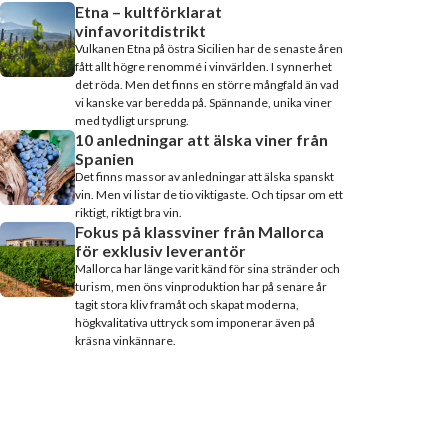
Etna – kultförklarat
vinfavoritdistrikt
Vulkanen Etna på östra Sicilien har de senaste åren
fått allt högre renommé i vinvärlden. I synnerhet
det röda. Men det finns en större mångfald än vad
vi kanske var beredda på. Spännande, unika viner
med tydligt ursprung.
10 anledningar att älska viner från
Spanien
Det finns massor av anledningar att älska spanskt
vin. Men vi listar de tio viktigaste. Och tipsar om ett
riktigt, riktigt bra vin.
Fokus på klassviner från Mallorca
för exklusiv leverantör
Mallorca har länge varit känd för sina stränder och
turism, men öns vinproduktion har på senare år
tagit stora kliv framåt och skapat moderna,
högkvalitativa uttryck som imponerar även på
kräsna vinkännare.