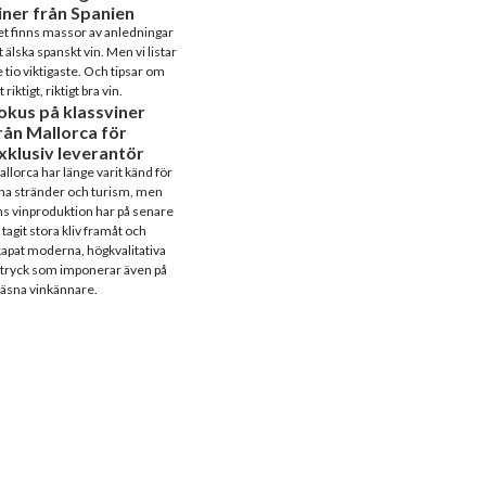
iner från Spanien
t finns massor av anledningar
t älska spanskt vin. Men vi listar
 tio viktigaste. Och tipsar om
t riktigt, riktigt bra vin.
okus på klassviner
rån Mallorca för
xklusiv leverantör
llorca har länge varit känd för
na stränder och turism, men
s vinproduktion har på senare
 tagit stora kliv framåt och
apat moderna, högkvalitativa
tryck som imponerar även på
äsna vinkännare.