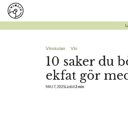
Hoppa
till
innehåll
L
Vinskolan
Vin
10 saker du b
ekfat gör med
MAJ 7, 2025
Lästid
2 min