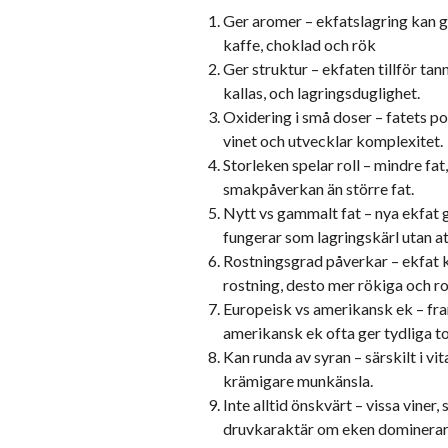
Ger aromer – ekfatslagring kan ge
kaffe, choklad och rök
Ger struktur – ekfaten tillför ta
kallas, och lagringsduglighet.
Oxidering i små doser – fatets por
vinet och utvecklar komplexitet.
Storleken spelar roll – mindre fat
smakpåverkan än större fat.
Nytt vs gammalt fat – nya ekfat 
fungerar som lagringskärl utan a
Rostningsgrad påverkar – ekfat kan
rostning, desto mer rökiga och ro
Europeisk vs amerikansk ek – fra
amerikansk ek ofta ger tydliga to
Kan runda av syran – särskilt i v
krämigare munkänsla.
Inte alltid önskvärt – vissa viner,
druvkaraktär om eken dominerar