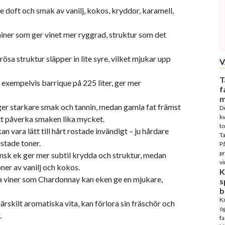
 doft och smak av vanilj, kokos, kryddor, karamell,
nniner som ger vinet mer ryggrad, struktur som det
ösa struktur släpper in lite syre, vilket mjukar upp
V
T
, exempelvis barrique på 225 liter, ger mer
f
m
ger starkare smak och tannin, medan gamla fat främst
D
kv
tt påverka smaken lika mycket.
to
 vara lätt till hårt rostade invändigt – ju hårdare
T
stade toner.
På
p
nsk ek ger mer subtil krydda och struktur, medan
vi
ner av vanilj och kokos.
K
ita viner som Chardonnay kan eken ge en mjukare,
s
b
Kn
 särskilt aromatiska vita, kan förlora sin fräschör och
ög
.
fa