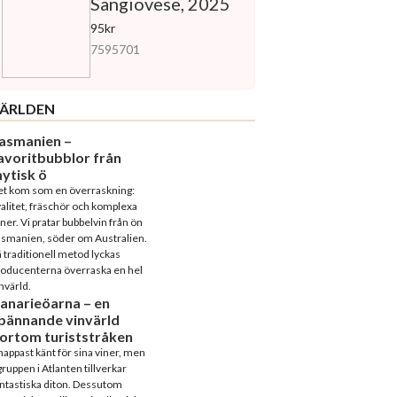
Sangiovese, 2025
95kr
7595701
ÄRLDEN
asmanien –
avoritbubblor från
ytisk ö
et kom som en överraskning:
alitet, fräschör och komplexa
ner. Vi pratar bubbelvin från ön
asmanien, söder om Australien.
 traditionell metod lyckas
roducenterna överraska en hel
nvärld.
anarieöarna – en
pännande vinvärld
ortom turiststråken
appast känt för sina viner, men
ruppen i Atlanten tillverkar
ntastiska diton. Dessutom