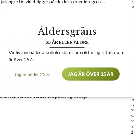
ju längre tid vinet ligger på ek, desto mer integreras
hi
j
nu
li
3
Åldersgräns
v
Tr
rva Tannat, 2022 Arvid
ku
25 ÅR ELLER ÄLDRE
vi
in
Vinliv innehåller alkoholreklam som riktar sig till alla som
an
är över 25 år
sj
he
uays nationalklenod, druvan Tannat.
et
Jag är under 25 år
JAG ÄR ÖVER 25 ÅR
 stram karaktär, mycket struktur med inslag av
E
 markerad fatkaraktär, tapenade, örter och en
v
r med fin balans.
Vu
ha
d flankstek som serveras med potatisgratäng.
re
sy
fi
ka
S
ty
1