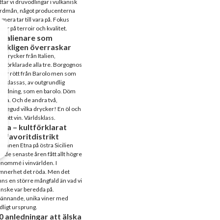
ttar vi druvodlingar i vulkanisk
ordmån, något producenterna
mera tar till vara på. Fokus
gger på terroir och kvalitet.
 italienare som
erkligen överraskar
e drycker från Italien,
ltförklarade alla tre. Borgognos
n är rött från Barolo men som
te klassas, av outgrundlig
ledning, som en barolo. Döm
älva. Och de andra två,
rregud vilka drycker! En öl och
t rött vin. Världsklass.
tna – kultförklarat
infavoritdistrikt
lkanen Etna på östra Sicilien
r de senaste åren fått allt högre
nommé i vinvärlden. I
nnerhet det röda. Men det
nns en större mångfald än vad vi
nske var beredda på.
pännande, unika viner med
dligt ursprung.
0 anledningar att älska