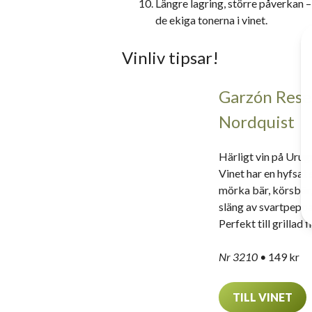
Längre lagring, större påverkan – 
de ekiga tonerna i vinet.
Vinliv tipsar!
Garzón Rese
Nordquist
Härligt vin på Urug
Vinet har en hyfsat
mörka bär, körsbär,
släng av svartpeppa
Perfekt till grilla
Nr 3210 •
149 kr
TILL VINET