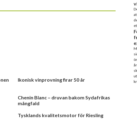
v
De
at
de
et
F
f
e
Ma
si
ön
år
sk
ut
onen
Ikonisk vinprovning firar 50 år
kr
Chenin Blanc – druvan bakom Sydafrikas
mångfald
Tysklands kvalitetsmotor för Riesling