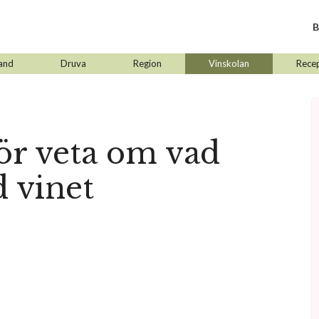
B
and
Druva
Region
Vinskolan
Rece
ör veta om vad
 vinet