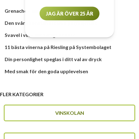
Grenache – snacka om druvans revansch
JAG ÄR ÖVER 25 ÅR
Den svåra konsten att leva på (fall)frukt
Svavel i vin – hur farligt är det?
11 bästa vinerna på Riesling på Systembolaget
Din personlighet speglas i ditt val av dryck
Med smak för den goda upplevelsen
FLER KATEGORIER
VINSKOLAN