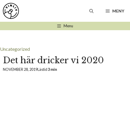
Hoppa
till
MENY
innehåll
Menu
Uncategorized
Det här dricker vi 2020
NOVEMBER 28, 2019
Lästid
3 min