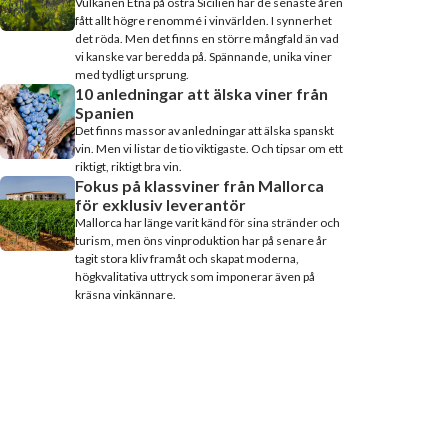
Vulkanen Etna på östra Sicilien har de senaste åren
fått allt högre renommé i vinvärlden. I synnerhet
det röda. Men det finns en större mångfald än vad
vi kanske var beredda på. Spännande, unika viner
med tydligt ursprung.
10 anledningar att älska viner från
Spanien
Det finns massor av anledningar att älska spanskt
vin. Men vi listar de tio viktigaste. Och tipsar om ett
riktigt, riktigt bra vin.
Fokus på klassviner från Mallorca
för exklusiv leverantör
Mallorca har länge varit känd för sina stränder och
turism, men öns vinproduktion har på senare år
tagit stora kliv framåt och skapat moderna,
högkvalitativa uttryck som imponerar även på
kräsna vinkännare.