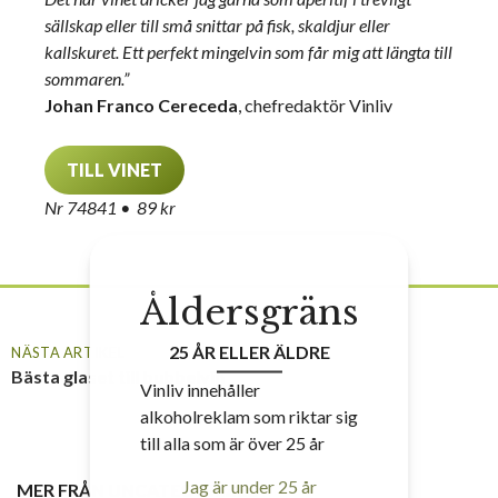
sällskap eller till små snittar på fisk, skaldjur eller
kallskuret. Ett perfekt mingelvin som får mig att längta till
sommaren.”
Johan Franco Cereceda
, chefredaktör Vinliv
TILL VINET
Nr 74841 • 89 kr
Åldersgräns
25 ÅR ELLER ÄLDRE
NÄSTA ARTIKEL
Bästa glaset till bubbelvin
Vinliv innehåller
alkoholreklam som riktar sig
till alla som är över 25 år
Jag är under 25 år
MER FRÅN
UNCATEGORIZED