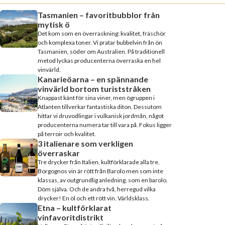
Tasmanien – favoritbubblor från
mytisk ö
Det kom som en överraskning: kvalitet, fräschör
och komplexa toner. Vi pratar bubbelvin från ön
Tasmanien, söder om Australien. På traditionell
metod lyckas producenterna överraska en hel
vinvärld.
Kanarieöarna – en spännande
vinvärld bortom turiststråken
Knappast känt för sina viner, men ögruppen i
Atlanten tillverkar fantastiska diton. Dessutom
hittar vi druvodlingar i vulkanisk jordmån, något
producenterna numera tar till vara på. Fokus ligger
på terroir och kvalitet.
3 italienare som verkligen
överraskar
Tre drycker från Italien, kultförklarade alla tre.
Borgognos vin är rött från Barolo men som inte
klassas, av outgrundlig anledning, som en barolo.
Döm själva. Och de andra två, herregud vilka
drycker! En öl och ett rött vin. Världsklass.
Etna – kultförklarat
vinfavoritdistrikt