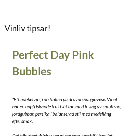
Vinliv tipsar!
Perfect Day Pink
Bubbles
“Ett bubbelvin från Italien på druvan Sangiovese. Vinet
har en uppfriskande fruktsöt ton med inslag av smultron,
jordgubbar, persika i balanserad stil med medellång
eftersmak.
Det här vinet dricker jag gärna som aperitif i trevligt