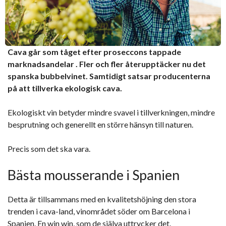
Cava går som tåget efter proseccons tappade
marknadsandelar . Fler och fler återupptäcker nu det
spanska bubbelvinet. Samtidigt satsar producenterna
på att tillverka ekologisk cava.
Ekologiskt vin betyder mindre svavel i tillverkningen, mindre
besprutning och generellt en större hänsyn till naturen.
Precis som det ska vara.
Bästa mousserande i Spanien
Detta är tillsammans med en kvalitetshöjning den stora
trenden i cava-land, vinområdet söder om Barcelona i
Spanien. En win win, som de själva uttrycker det.