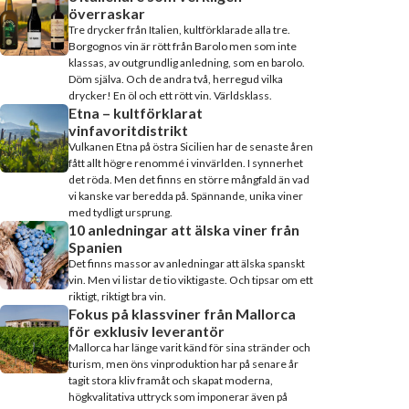
överraskar
Tre drycker från Italien, kultförklarade alla tre.
Borgognos vin är rött från Barolo men som inte
klassas, av outgrundlig anledning, som en barolo.
Döm själva. Och de andra två, herregud vilka
drycker! En öl och ett rött vin. Världsklass.
Etna – kultförklarat
vinfavoritdistrikt
Vulkanen Etna på östra Sicilien har de senaste åren
fått allt högre renommé i vinvärlden. I synnerhet
det röda. Men det finns en större mångfald än vad
vi kanske var beredda på. Spännande, unika viner
med tydligt ursprung.
10 anledningar att älska viner från
Spanien
Det finns massor av anledningar att älska spanskt
vin. Men vi listar de tio viktigaste. Och tipsar om ett
riktigt, riktigt bra vin.
Fokus på klassviner från Mallorca
för exklusiv leverantör
Mallorca har länge varit känd för sina stränder och
turism, men öns vinproduktion har på senare år
tagit stora kliv framåt och skapat moderna,
högkvalitativa uttryck som imponerar även på