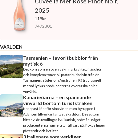
Cuvée la Mer Rosé Pinot Noir,
2025
119kr
7472301
VÄRLDEN
Tasmanien – favoritbubblor från
mytisk ö
Det kom som en överraskning: kvalitet, fräschör
och komplexa toner. Vi pratar bubbelvin från ön
Tasmanien, söder om Australien. På traditionell
metod lyckas producenterna överraska en hel
vinvärld.
Kanarieöarna – en spännande
vinvärld bortom turiststråken
Knappast känt för sina viner, men ögruppen i
Atlanten tillverkar fantastiska diton. Dessutom
hittar vi druvodlingar i vulkanisk jordmån, något
producenterna numera tar till vara på. Fokus ligger
på terroir och kvalitet.
3 italienare som verkligen