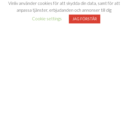
Vinliv använder cookies för att skydda din data, samt för att
anpassa tjänster, erbjudanden och annonser till dig
Cookie settings
JAG FÖRSTÅR
Vinliv har inget samarbete med Systembolaget utan tipsar
endast om viner som finns i deras sortiment. All försäljning samt
beställning sker på och genom Systembolaget.se
FÖLJ VINLIV
Adress för
Bli medlem
Facebook
Instagram
varuprov