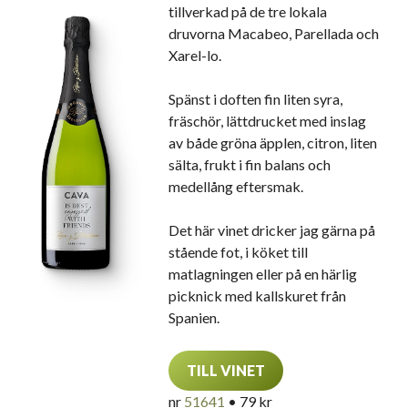
tillverkad på de tre lokala
druvorna Macabeo, Parellada och
Xarel-lo.
Spänst i doften fin liten syra,
fräschör, lättdrucket med inslag
av både gröna äpplen, citron, liten
sälta, frukt i fin balans och
medellång eftersmak.
Det här vinet dricker jag gärna på
stående fot, i köket till
matlagningen eller på en härlig
picknick med kallskuret från
Spanien.
TILL VINET
nr
51641
• 79 kr