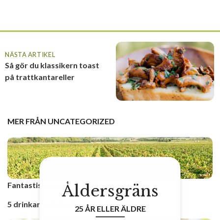
NÄSTA ARTIKEL
Så gör du klassikern toast
på trattkantareller
MER FRÅN
UNCATEGORIZED
Fantastisk vinnarresa till Frankrike
Åldersgräns
5 drinkar som lyser upp vintermörkret
25 ÅR ELLER ÄLDRE