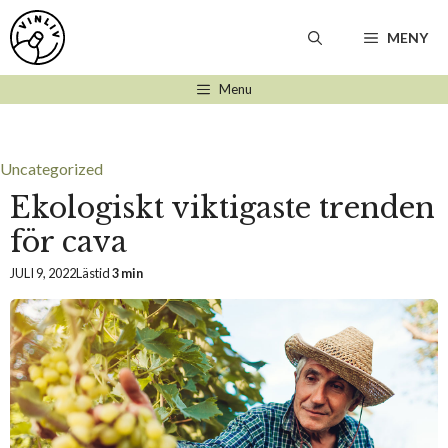
Hoppa
till
MENY
innehåll
Menu
Uncategorized
Ekologiskt viktigaste trenden
för cava
JULI 9, 2022
Lästid
3 min