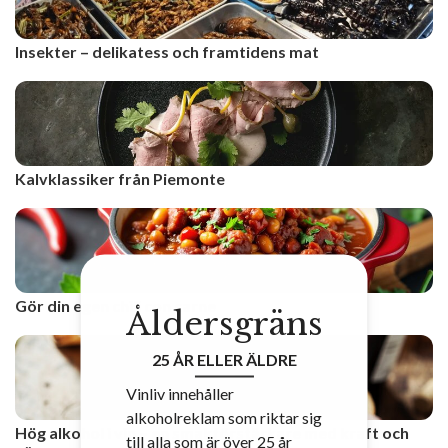
Insekter – delikatess och framtidens mat
Kalvklassiker från Piemonte
Gör din egen chili con carne
Åldersgräns
25 ÅR ELLER ÄLDRE
Vinliv innehåller
alkoholreklam som riktar sig
Hög alkohol i vin – en smakförstärkare med kraft och
till alla som är över 25 år