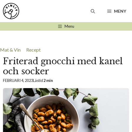
Hoppa
till
MENY
innehåll
Menu
Mat & Vin
Recept
Friterad gnocchi med kanel
och socker
FEBRUARI 4, 2023
Lästid
2 min