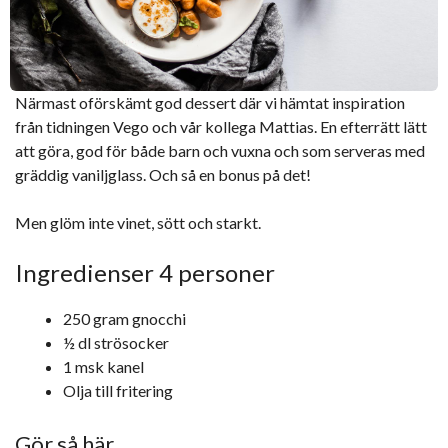
Närmast oförskämt god dessert där vi hämtat inspiration
från tidningen Vego och vår kollega Mattias. En efterrätt lätt
att göra, god för både barn och vuxna och som serveras med
gräddig vaniljglass. Och så en bonus på det!
Men glöm inte vinet, sött och starkt.
Ingredienser 4 personer
250 gram gnocchi
½ dl strösocker
1 msk kanel
Olja till fritering
Gör så här