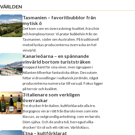
VÄRLDEN
Tasmanien – favoritbubblor från
mytisk ö
Det kom som en överraskning: kvalitet, fräschör
och komplexa toner. Vi pratar bubbelvin från ön
Tasmanien, söder om Australien. På traditionell
metod lyckas producenterna överraska en hel
vinvärld.
Kanarieöarna – en spännande
vinvärld bortom turiststråken
Knappast känt för sina viner, men ögruppen i
Atlanten tillverkar fantastiska diton. Dessutom
hittar vi druvodlingar i vulkanisk jordmån, något
producenterna numera tar till vara på. Fokus ligger
på terroir och kvalitet.
3 italienare som verkligen
överraskar
Tre drycker från Italien, kultförklarade alla tre.
Borgognos vin är rött från Barolo men som inte
klassas, av outgrundlig anledning, som en barolo.
Döm själva. Och de andra två, herregud vilka
drycker! En öl och ett rött vin. Världsklass.
Etna – kultförklarat