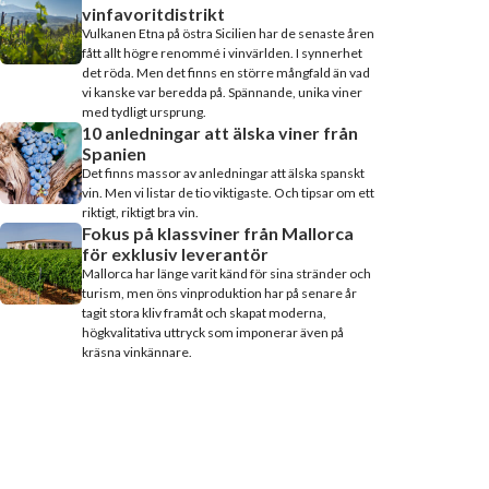
vinfavoritdistrikt
Vulkanen Etna på östra Sicilien har de senaste åren
fått allt högre renommé i vinvärlden. I synnerhet
det röda. Men det finns en större mångfald än vad
vi kanske var beredda på. Spännande, unika viner
med tydligt ursprung.
10 anledningar att älska viner från
Spanien
Det finns massor av anledningar att älska spanskt
vin. Men vi listar de tio viktigaste. Och tipsar om ett
riktigt, riktigt bra vin.
Fokus på klassviner från Mallorca
för exklusiv leverantör
Mallorca har länge varit känd för sina stränder och
turism, men öns vinproduktion har på senare år
tagit stora kliv framåt och skapat moderna,
högkvalitativa uttryck som imponerar även på
kräsna vinkännare.