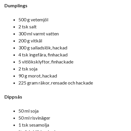
Dumplings
500 g vetemjöl
2 tsk salt
300 ml varmt vatten
200 g vitkål
300 g salladslök, hackad
4 tsk ingefära, finhackad
5 vitlöksklyftor, finhackade
2 tsk soja
90 g morot, hackad
225 gram räkor, rensade och hackade
Dippsås
50 ml soja
50 ml risvinäger
1 tsk sesamolja