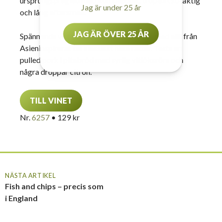
ursprungspräglad med komplexitet, tropiskt sötaktig
Jag är under 25 år
och lång eftersmak.
JAG ÄR ÖVER 25 ÅR
Spännande vitt vin som kan kombineras med allt från
Asieninspirerat till klassiskt heta rätter. Testa en
pulled pork i pitabröd med syrlig vitlöksröra och
några droppar citron.
TILL VINET
Nr.
6257
• 129 kr
NÄSTA ARTIKEL
Fish and chips – precis som
i England