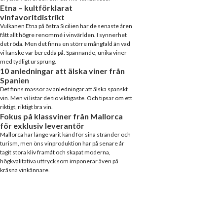
Etna – kultförklarat
vinfavoritdistrikt
Vulkanen Etna på östra Sicilien har de senaste åren
fått allt högre renommé i vinvärlden. I synnerhet
det röda. Men det finns en större mångfald än vad
vi kanske var beredda på. Spännande, unika viner
med tydligt ursprung.
10 anledningar att älska viner från
Spanien
Det finns massor av anledningar att älska spanskt
vin. Men vi listar de tio viktigaste. Och tipsar om ett
riktigt, riktigt bra vin.
Fokus på klassviner från Mallorca
för exklusiv leverantör
Mallorca har länge varit känd för sina stränder och
turism, men öns vinproduktion har på senare år
tagit stora kliv framåt och skapat moderna,
högkvalitativa uttryck som imponerar även på
kräsna vinkännare.