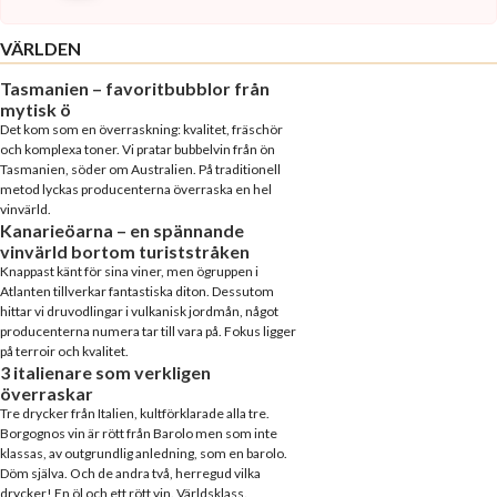
VÄRLDEN
Tasmanien – favoritbubblor från
mytisk ö
Det kom som en överraskning: kvalitet, fräschör
och komplexa toner. Vi pratar bubbelvin från ön
Tasmanien, söder om Australien. På traditionell
metod lyckas producenterna överraska en hel
vinvärld.
Kanarieöarna – en spännande
vinvärld bortom turiststråken
Knappast känt för sina viner, men ögruppen i
Atlanten tillverkar fantastiska diton. Dessutom
hittar vi druvodlingar i vulkanisk jordmån, något
producenterna numera tar till vara på. Fokus ligger
på terroir och kvalitet.
3 italienare som verkligen
överraskar
Tre drycker från Italien, kultförklarade alla tre.
Borgognos vin är rött från Barolo men som inte
klassas, av outgrundlig anledning, som en barolo.
Döm själva. Och de andra två, herregud vilka
drycker! En öl och ett rött vin. Världsklass.