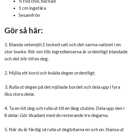
½ röd chili, hackad
1 cm ingefära
Sesamfrön
Gör så här:
1. Blanda vetemjöl,1 tesked salt och det varma vattnet i en
stor bunke. Rör om tills ingredienserna är ordentligt blandade
och det blir till en deg.
2. Mjöla ett bord och knåda degen ordentligt.
3. Rulla ut degen på det mjölade bordet och dela upp i fyra
lika stora delar.
4. Ta en bit deg och rulla ut till en lång stubbe. Dela upp den i
8 delar. Gör likadant med de resterande tre degarna.
5. När du är färdig så rulla ut degbitarna en och en. Stansa ut