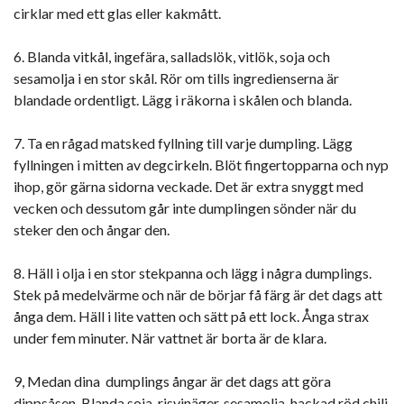
cirklar med ett glas eller kakmått.
6. Blanda vitkål, ingefära, salladslök, vitlök, soja och
sesamolja i en stor skål. Rör om tills ingredienserna är
blandade ordentligt. Lägg i räkorna i skålen och blanda.
7. Ta en rågad matsked fyllning till varje dumpling. Lägg
fyllningen i mitten av degcirkeln. Blöt fingertopparna och nyp
ihop, gör gärna sidorna veckade. Det är extra snyggt med
vecken och dessutom går inte dumplingen sönder när du
steker den och ångar den.
8. Häll i olja i en stor stekpanna och lägg i några dumplings.
Stek på medelvärme och när de börjar få färg är det dags att
ånga dem. Häll i lite vatten och sätt på ett lock. Ånga strax
under fem minuter. När vattnet är borta är de klara.
9, Medan dina dumplings ångar är det dags att göra
dippsåsen. Blanda soja, risvinäger, sesamolja, hackad röd chili