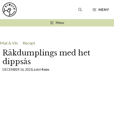
Hoppa
till
MENY
innehåll
Menu
Mat & Vin
Recept
Räkdumplings med het
dippsås
DECEMBER 16, 2021
Lästid
4 min