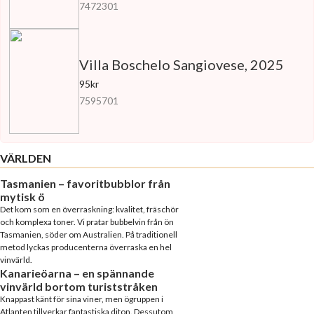
7472301
Villa Boschelo Sangiovese, 2025
95kr
7595701
VÄRLDEN
Tasmanien – favoritbubblor från
mytisk ö
Det kom som en överraskning: kvalitet, fräschör
och komplexa toner. Vi pratar bubbelvin från ön
Tasmanien, söder om Australien. På traditionell
metod lyckas producenterna överraska en hel
vinvärld.
Kanarieöarna – en spännande
vinvärld bortom turiststråken
Knappast känt för sina viner, men ögruppen i
Atlanten tillverkar fantastiska diton. Dessutom