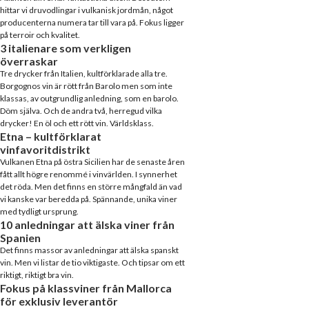
hittar vi druvodlingar i vulkanisk jordmån, något
producenterna numera tar till vara på. Fokus ligger
på terroir och kvalitet.
3 italienare som verkligen
överraskar
Tre drycker från Italien, kultförklarade alla tre.
Borgognos vin är rött från Barolo men som inte
klassas, av outgrundlig anledning, som en barolo.
Döm själva. Och de andra två, herregud vilka
drycker! En öl och ett rött vin. Världsklass.
Etna – kultförklarat
vinfavoritdistrikt
Vulkanen Etna på östra Sicilien har de senaste åren
fått allt högre renommé i vinvärlden. I synnerhet
det röda. Men det finns en större mångfald än vad
vi kanske var beredda på. Spännande, unika viner
med tydligt ursprung.
10 anledningar att älska viner från
Spanien
Det finns massor av anledningar att älska spanskt
vin. Men vi listar de tio viktigaste. Och tipsar om ett
riktigt, riktigt bra vin.
Fokus på klassviner från Mallorca
för exklusiv leverantör