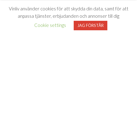
Vinliv använder cookies för att skydda din data, samt för att
anpassa tjänster, erbjudanden och annonser till dig
Cookie settings
JAG FÖRSTÅR
Vinliv har inget samarbete med Systembolaget utan tipsar
endast om viner som finns i deras sortiment. All försäljning samt
beställning sker på och genom Systembolaget.se
FÖLJ VINLIV
Adress för
Bli medlem
Facebook
Instagram
varuprov
Om Vinliv
Personuppgiftspolicy
Vinliv AB