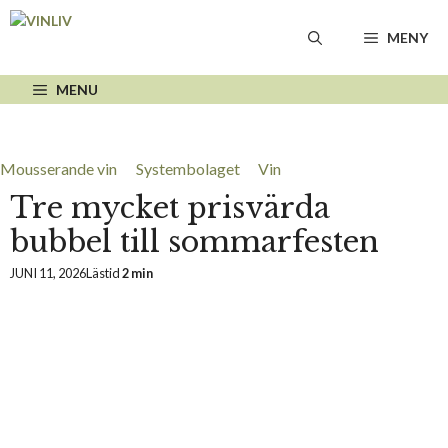
Hoppa
till
MENY
innehåll
MENU
Mousserande vin
Systembolaget
Vin
Tre mycket prisvärda
bubbel till sommarfesten
JUNI 11, 2026
Lästid
2 min