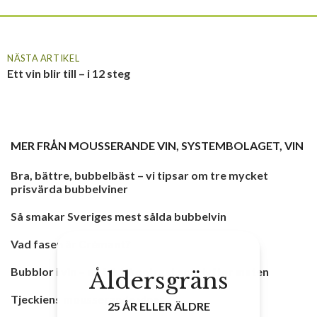
NÄSTA ARTIKEL
Ett vin blir till – i 12 steg
MER FRÅN
MOUSSERANDE VIN
,
SYSTEMBOLAGET
,
VIN
Bra, bättre, bubbelbäst – vi tipsar om tre mycket
prisvärda bubbelviner
Så smakar Sveriges mest sålda bubbelvin
Vad fasen är Crémant?
Bubblor i vin – en frisk kontrast som lyfter maten
Åldersgräns
Tjeckiens mousserande viner
25 ÅR ELLER ÄLDRE