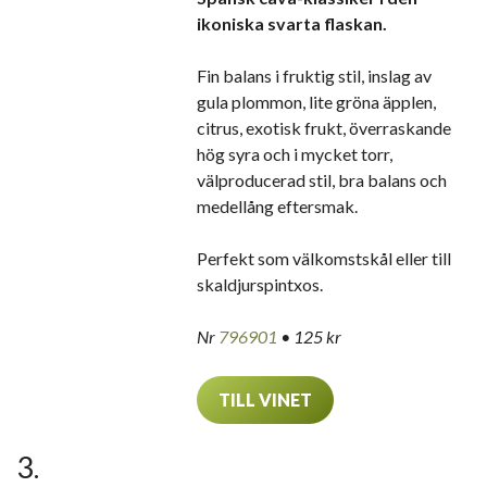
ikoniska svarta flaskan.
Fin balans i fruktig stil, inslag av
gula plommon, lite gröna äpplen,
citrus, exotisk frukt, överraskande
hög syra och i mycket torr,
välproducerad stil, bra balans och
medellång eftersmak.
Perfekt som välkomstskål eller till
skaldjurspintxos.
Nr
796901
• 125 kr
TILL VINET
3.