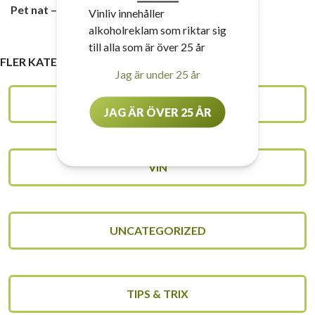
Pet nat – bubblet som slår världen med häpnad
Vinliv innehåller
alkoholreklam som riktar sig
till alla som är över 25 år
FLER KATEGORIER
Jag är under 25 år
VINSKOLAN
JAG ÄR ÖVER 25 ÅR
VIN
UNCATEGORIZED
TIPS & TRIX