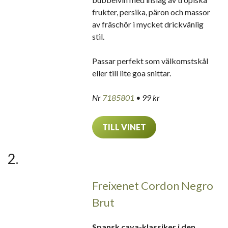
frukter, persika, päron och massor
av fräschör i mycket drickvänlig
stil.
Passar perfekt som välkomstskål
eller till lite goa snittar.
Nr
7185801
• 99 kr
TILL VINET
2.
Freixenet Cordon Negro
Brut
Spansk cava-klassiker i den