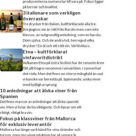
producenterna numera tar till vara på. Fokus ligger
på terroir och kvalitet.
3 italienare som verkligen
överraskar
Tre drycker från Italien, kultförklarade alla tre.
Borgognos vin är rött från Barolo men som inte
klassas, av outgrundlig anledning, som en barolo.
Döm själva. Och de andra två, herregud vilka
drycker! En öl och ett rött vin. Världsklass.
Etna – kultförklarat
vinfavoritdistrikt
Vulkanen Etna på östra Sicilien har de senaste åren
fått allt högre renommé i vinvärlden. I synnerhet
det röda. Men det finns en större mångfald än vad
vi kanske var beredda på. Spännande, unika viner
med tydligt ursprung.
10 anledningar att älska viner från
Spanien
Det finns massor av anledningar att älska spanskt
vin. Men vi listar de tio viktigaste. Och tipsar om ett
riktigt, riktigt bra vin.
Fokus på klassviner från Mallorca
för exklusiv leverantör
Mallorca har länge varit känd för sina stränder och
turism, men öns vinproduktion har på senare år