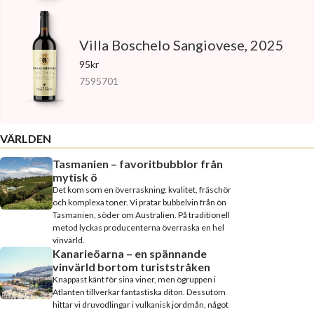
Villa Boschelo Sangiovese, 2025
95kr
7595701
VÄRLDEN
Tasmanien – favoritbubblor från
mytisk ö
Det kom som en överraskning: kvalitet, fräschör
och komplexa toner. Vi pratar bubbelvin från ön
Tasmanien, söder om Australien. På traditionell
metod lyckas producenterna överraska en hel
vinvärld.
Kanarieöarna – en spännande
vinvärld bortom turiststråken
Knappast känt för sina viner, men ögruppen i
Atlanten tillverkar fantastiska diton. Dessutom
hittar vi druvodlingar i vulkanisk jordmån, något