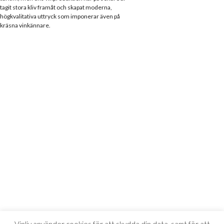
tagit stora kliv framåt och skapat moderna,
högkvalitativa uttryck som imponerar även på
kräsna vinkännare.
Vinliv använder cookies för att skydda din data, samt för att