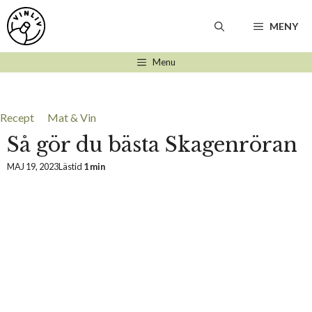
Hoppa
till
MENY
innehåll
Menu
Recept
Mat & Vin
Så gör du bästa Skagenröran
MAJ 19, 2023
Lästid
1 min