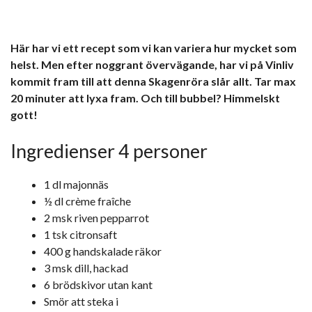
Här har vi ett recept som vi kan variera hur mycket som
helst. Men efter noggrant övervägande, har vi på Vinliv
kommit fram till att denna Skagenröra slår allt. Tar max
20 minuter att lyxa fram.
Och till bubbel? Himmelskt
gott!
Ingredienser 4 personer
1 dl majonnäs
½ dl crème fraîche
2 msk riven pepparrot
1 tsk citronsaft
400 g handskalade räkor
3 msk dill, hackad
6 brödskivor utan kant
Smör att steka i