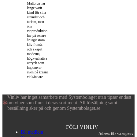
Mallorca har
länge varit
känd för sina
stränder och
turism, men
öns
vinproduktion
har på senare
år tagit stora
kliv framåt
och skapat
moderna,
högkvalitativa
uttryck som
imponerar
även på kräsna
vinkännare.
Vinliv har inget samarbete med Systembolaget utan tipsar endast
om viner som finns i deras sortiment. All försäljning samt
beställning sker på och genom Systembolaget.se
FÖLJ VINLIV
Bli medlem
Adress för varuprov