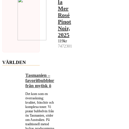
la
Mer
Rosé
Pinot
Noir,
2025
119kr
7472301
VÄRLDEN
Tasmanien –
favoritbubblor
från mytisk ö
Det kom som en
överraskning:
kvalitet, fräschör och
komplexa toner. Vi
pratar bubbelvin från
ön Tasmanien, söder
om Australien. På
traditionell metod
lyckas producenterna