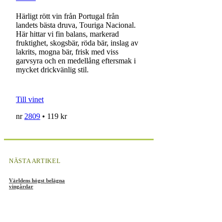
Härligt rött vin från Portugal från
landets bästa druva, Touriga Nacional.
Här hittar vi fin balans, markerad
fruktighet, skogsbär, röda bär, inslag av
lakrits, mogna bär, frisk med viss
garvsyra och en medellång eftersmak i
mycket drickvänlig stil.
Till vinet
nr
2809
• 119 kr
NÄSTA ARTIKEL
Världens högst belägna
vingårdar