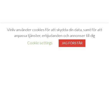
Vinliv använder cookies för att skydda din data, samt för att
anpassa tjänster, erbjudanden och annonser till dig
Cookie settings
JAG FÖRSTÅR
Vinliv har inget samarbete med Systembolaget utan tipsar
endast om viner som finns i deras sortiment. All försäljning samt
beställning sker på och genom Systembolaget.se