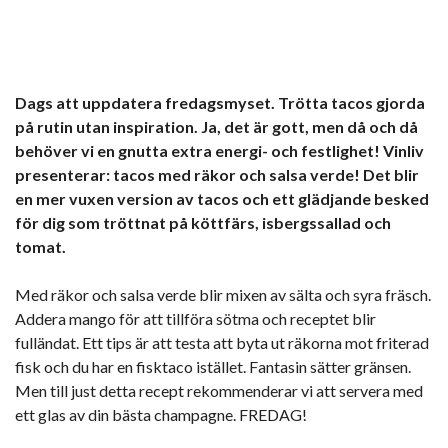
Dags att uppdatera fredagsmyset. Trötta tacos gjorda
på rutin utan inspiration. Ja, det är gott, men då och då
behöver vi en gnutta extra energi- och festlighet! Vinliv
presenterar: tacos med räkor och salsa verde! Det blir
en mer vuxen version av tacos och ett glädjande besked
för dig som tröttnat på köttfärs, isbergssallad och
tomat.
Med räkor och salsa verde blir mixen av sälta och syra fräsch.
Addera mango för att tillföra sötma och receptet blir
fulländat. Ett tips är att testa att byta ut räkorna mot friterad
fisk och du har en fisktaco istället. Fantasin sätter gränsen.
Men till just detta recept rekommenderar vi att servera med
ett glas av din bästa champagne. FREDAG!