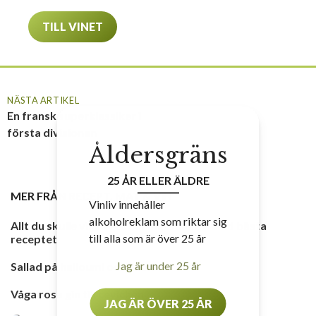
TILL VINET
NÄSTA ARTIKEL
En fransk superklassiker i
första divisionen
Åldersgräns
25 ÅR ELLER ÄLDRE
MER FRÅN
RECEPT
,
MAT & VIN
Vinliv innehåller
alkoholreklam som riktar sig
Allt du skulle vilja veta om milkshake – med bästa
till alla som är över 25 år
receptet
Jag är under 25 år
Sallad på halloumi och fikon
Våga rosa gin till cevichen
JAG ÄR ÖVER 25 ÅR