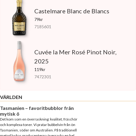
Castelmare Blanc de Blancs
79kr
7185601
Cuvée la Mer Rosé Pinot Noir,
2025
119kr
7472301
VÄRLDEN
Tasmanien – favoritbubblor från
mytisk ö
Det kom som en överraskning: kvalitet, fräschör
och komplexa toner. Vi pratar bubbelvin från ön
Tasmanien, söder om Australien. På traditionell
metod lyckas producenterna överraska en hel