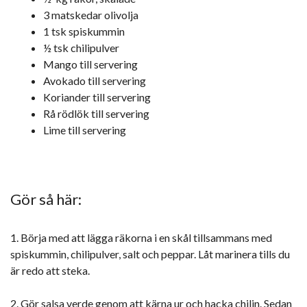
3 matskedar olivolja
1 tsk spiskummin
½ tsk chilipulver
Mango till servering
Avokado till servering
Koriander till servering
Rå rödlök till servering
Lime till servering
Gör så här:
1. Börja med att lägga räkorna i en skål tillsammans med
spiskummin, chilipulver, salt och peppar. Låt marinera tills du
är redo att steka.
2. Gör salsa verde genom att kärna ur och hacka chilin. Sedan