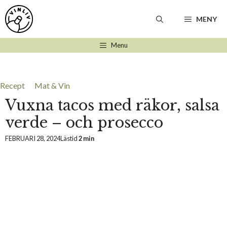
Hoppa
till
MENY
innehåll
Menu
Recept
Mat & Vin
Vuxna tacos med räkor, salsa
verde – och prosecco
FEBRUARI 28, 2024
Lästid
2 min