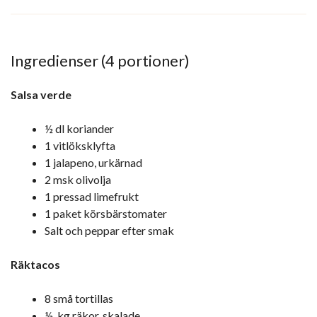
Ingredienser (4 portioner)
Salsa verde
½ dl koriander
1 vitlöksklyfta
1 jalapeno, urkärnad
2 msk olivolja
1 pressad limefrukt
1 paket körsbärstomater
Salt och peppar efter smak
Räktacos
8 små tortillas
½ kg räkor, skalade