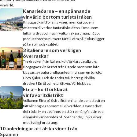
vinvärld.
Kanarieöarna – en spännande
vinvärld bortom turiststråken
Knappast känt för sina viner, men ögruppen i
Atlanten tillverkar fantastiska diton. Dessutom
hittar vi druvodlingar i vulkanisk jordmån, något
producenterna numera tar till vara på. Fokus ligger
på terroir och kvalitet.
3 italienare som verkligen
överraskar
Tre drycker från Italien, kultförklarade alla tre.
Borgognos vin är rött från Barolo men som inte
klassas, av outgrundlig anledning, som en barolo.
Döm själva. Och de andra två, herregud vilka
drycker! En öl och ett rött vin. Världsklass.
Etna – kultförklarat
vinfavoritdistrikt
Vulkanen Etna på östra Sicilien har de senaste åren
fått allt högre renommé i vinvärlden. I synnerhet
det röda. Men det finns en större mångfald än vad
vi kanske var beredda på. Spännande, unika viner
med tydligt ursprung.
10 anledningar att älska viner från
Spanien