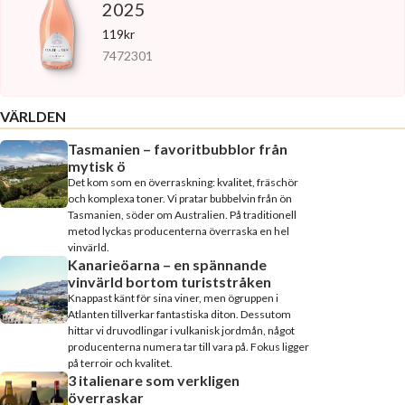
2025
119kr
7472301
VÄRLDEN
Tasmanien – favoritbubblor från
mytisk ö
Det kom som en överraskning: kvalitet, fräschör
och komplexa toner. Vi pratar bubbelvin från ön
Tasmanien, söder om Australien. På traditionell
metod lyckas producenterna överraska en hel
vinvärld.
Kanarieöarna – en spännande
vinvärld bortom turiststråken
Knappast känt för sina viner, men ögruppen i
Atlanten tillverkar fantastiska diton. Dessutom
hittar vi druvodlingar i vulkanisk jordmån, något
producenterna numera tar till vara på. Fokus ligger
på terroir och kvalitet.
3 italienare som verkligen
överraskar