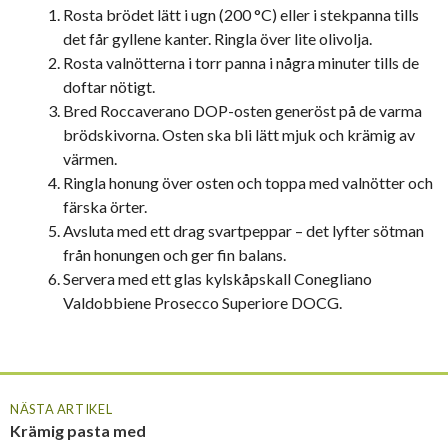
Rosta brödet lätt i ugn (200 °C) eller i stekpanna tills
det får gyllene kanter. Ringla över lite olivolja.
Rosta valnötterna i torr panna i några minuter tills de
doftar nötigt.
Bred Roccaverano DOP-osten generöst på de varma
brödskivorna. Osten ska bli lätt mjuk och krämig av
värmen.
Ringla honung över osten och toppa med valnötter och
färska örter.
Avsluta med ett drag svartpeppar – det lyfter sötman
från honungen och ger fin balans.
Servera med ett glas kylskåpskall Conegliano
Valdobbiene Prosecco Superiore DOCG.
NÄSTA ARTIKEL
Krämig pasta med