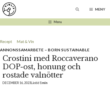
Hoppa
till
MENY
innehåll
Menu
Recept
Mat & Vin
ANNONSSAMARBETE – BORN SUSTAINABLE
Crostini med Roccaverano
DOP-ost, honung och
rostade valnötter
DECEMBER 16, 2023
Lästid
1 min