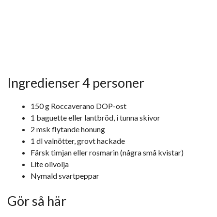
Ingredienser 4 personer
150 g Roccaverano DOP-ost
1 baguette eller lantbröd, i tunna skivor
2 msk flytande honung
1 dl valnötter, grovt hackade
Färsk timjan eller rosmarin (några små kvistar)
Lite olivolja
Nymald svartpeppar
Gör så här