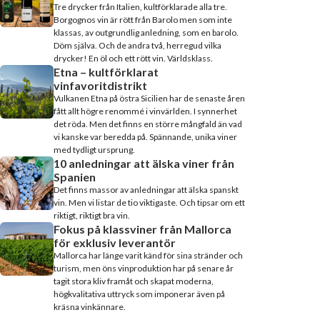
Tre drycker från Italien, kultförklarade alla tre.
Borgognos vin är rött från Barolo men som inte
klassas, av outgrundlig anledning, som en barolo.
Döm själva. Och de andra två, herregud vilka
drycker! En öl och ett rött vin. Världsklass.
Etna – kultförklarat
vinfavoritdistrikt
Vulkanen Etna på östra Sicilien har de senaste åren
fått allt högre renommé i vinvärlden. I synnerhet
det röda. Men det finns en större mångfald än vad
vi kanske var beredda på. Spännande, unika viner
med tydligt ursprung.
10 anledningar att älska viner från
Spanien
Det finns massor av anledningar att älska spanskt
vin. Men vi listar de tio viktigaste. Och tipsar om ett
riktigt, riktigt bra vin.
Fokus på klassviner från Mallorca
för exklusiv leverantör
Mallorca har länge varit känd för sina stränder och
turism, men öns vinproduktion har på senare år
tagit stora kliv framåt och skapat moderna,
högkvalitativa uttryck som imponerar även på
kräsna vinkännare.