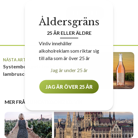
TILL VINET
Åldersgräns
Nr
52873
• 79 kr
25 ÅR ELLER ÄLDRE
Vinliv innehåller
alkoholreklam som riktar sig
till alla som är över 25 år
NÄSTA ARTIKEL
Systembolagets tre bästa
Jag är under 25 år
lambrusco
JAG ÄR ÖVER 25 ÅR
MER FRÅN
UNCATEGORIZED
,
VIN