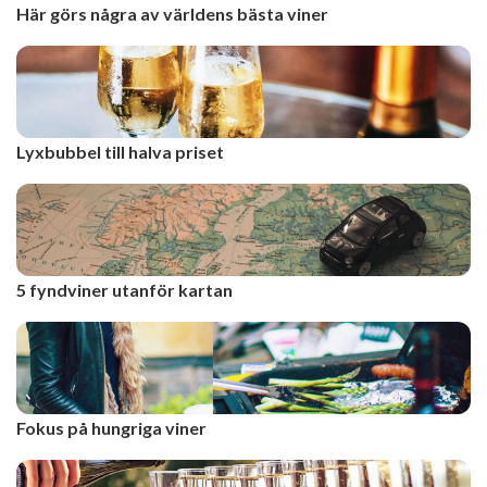
Här görs några av världens bästa viner
Lyxbubbel till halva priset
5 fyndviner utanför kartan
Fokus på hungriga viner