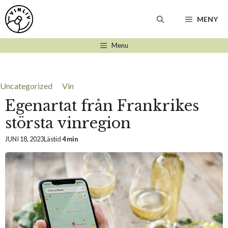
Hoppa
till
MENY
innehåll
Menu
Uncategorized
Vin
Egenartat från Frankrikes
största vinregion
JUNI 18, 2023
Lästid
4 min