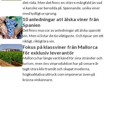
det röda. Men det finns en större mångfald än vad
vi kanske var beredda på. Spännande, unika viner
med tydligt ursprung.
10 anledningar att älska viner från
Spanien
Det finns massor av anledningar att älska spanskt
vin. Men vi listar de tio viktigaste. Och tipsar om ett
riktigt, riktigt bra vin.
Fokus på klassviner från Mallorca
för exklusiv leverantör
Mallorca har länge varit känd för sina stränder och
turism, men öns vinproduktion har på senare år
tagit stora kliv framåt och skapat moderna,
högkvalitativa uttryck som imponerar även på
kräsna vinkännare.