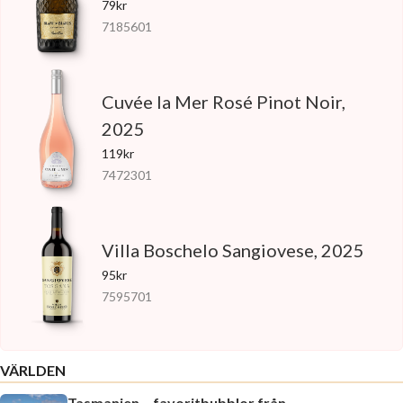
79kr
7185601
Cuvée la Mer Rosé Pinot Noir,
2025
119kr
7472301
Villa Boschelo Sangiovese, 2025
95kr
7595701
VÄRLDEN
Tasmanien – favoritbubblor från