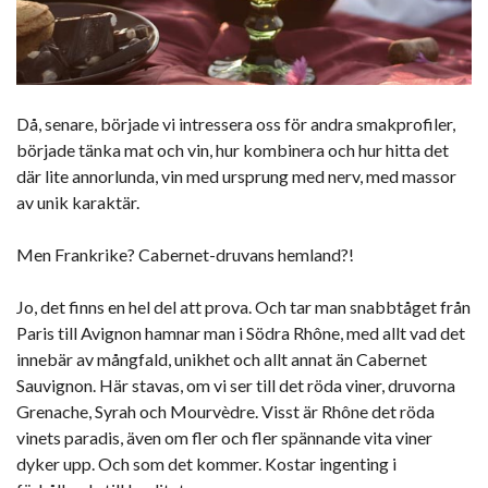
Då, senare, började vi intressera oss för andra smakprofiler,
började tänka mat och vin, hur kombinera och hur hitta det
där lite annorlunda, vin med ursprung med nerv, med massor
av unik karaktär.
Men Frankrike? Cabernet-druvans hemland?!
Jo, det finns en hel del att prova. Och tar man snabbtåget från
Paris till Avignon hamnar man i Södra Rhône, med allt vad det
innebär av mångfald, unikhet och allt annat än Cabernet
Sauvignon. Här stavas, om vi ser till det röda viner, druvorna
Grenache, Syrah och Mourvèdre. Visst är Rhône det röda
vinets paradis, även om fler och fler spännande vita viner
dyker upp. Och som det kommer. Kostar ingenting i