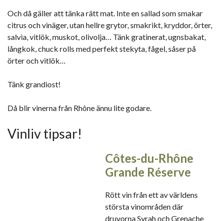
Och då gäller att tänka rätt mat. Inte en sallad som smakar
citrus och vinäger, utan hellre grytor, smakrikt, kryddor, örter,
salvia, vitlök, muskot, olivolja… Tänk gratinerat, ugnsbakat,
långkok, chuck rolls med perfekt stekyta, fågel, såser på
örter och vitlök…
Tänk grandiost!
Då blir vinerna från Rhône ännu lite godare.
Vinliv tipsar!
Côtes-du-Rhône
Grande Réserve
Rött vin från ett av världens
största vinområden där
druvorna Syrah och Grenache