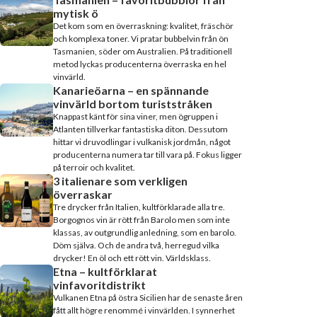
mytisk ö
Det kom som en överraskning: kvalitet, fräschör
och komplexa toner. Vi pratar bubbelvin från ön
Tasmanien, söder om Australien. På traditionell
metod lyckas producenterna överraska en hel
vinvärld.
Kanarieöarna – en spännande
vinvärld bortom turiststråken
Knappast känt för sina viner, men ögruppen i
Atlanten tillverkar fantastiska diton. Dessutom
hittar vi druvodlingar i vulkanisk jordmån, något
producenterna numera tar till vara på. Fokus ligger
på terroir och kvalitet.
3 italienare som verkligen
överraskar
Tre drycker från Italien, kultförklarade alla tre.
Borgognos vin är rött från Barolo men som inte
klassas, av outgrundlig anledning, som en barolo.
Döm själva. Och de andra två, herregud vilka
drycker! En öl och ett rött vin. Världsklass.
Etna – kultförklarat
vinfavoritdistrikt
Vulkanen Etna på östra Sicilien har de senaste åren
fått allt högre renommé i vinvärlden. I synnerhet