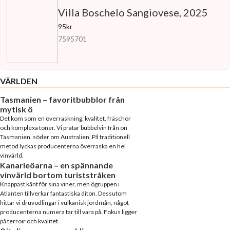
Villa Boschelo Sangiovese, 2025
95kr
7595701
VÄRLDEN
Tasmanien – favoritbubblor från
mytisk ö
Det kom som en överraskning: kvalitet, fräschör
och komplexa toner. Vi pratar bubbelvin från ön
Tasmanien, söder om Australien. På traditionell
metod lyckas producenterna överraska en hel
vinvärld.
Kanarieöarna – en spännande
vinvärld bortom turiststråken
Knappast känt för sina viner, men ögruppen i
Atlanten tillverkar fantastiska diton. Dessutom
hittar vi druvodlingar i vulkanisk jordmån, något
producenterna numera tar till vara på. Fokus ligger
på terroir och kvalitet.