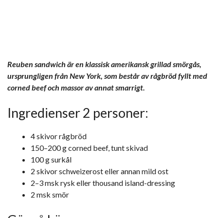
Reuben sandwich är en klassisk amerikansk grillad smörgås,
ursprungligen från New York, som består av rågbröd fyllt med
corned beef och massor av annat smarrigt.
Ingredienser 2 personer:
4 skivor rågbröd
150–200 g corned beef, tunt skivad
100 g surkål
2 skivor schweizerost eller annan mild ost
2–3 msk rysk eller thousand island-dressing
2 msk smör