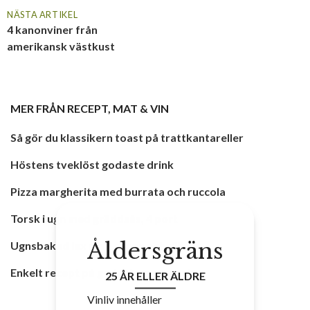
NÄSTA ARTIKEL
4 kanonviner från
amerikansk västkust
MER FRÅN
RECEPT
,
MAT & VIN
Så gör du klassikern toast på trattkantareller
Höstens tveklöst godaste drink
Pizza margherita med burrata och ruccola
Torsk i ugn med gräddsås, 4 port
Åldersgräns
Ugnsbakad lax med citron och dill
Enkelt recept på godaste raggmunk
25 ÅR ELLER ÄLDRE
Vinliv innehåller