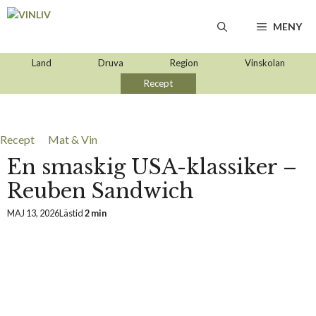
Hoppa
till
MENY
innehåll
Land
Druva
Region
Vinskolan
Recept
Recept
Mat & Vin
En smaskig USA-klassiker –
Reuben Sandwich
MAJ 13, 2026
Lästid
2 min