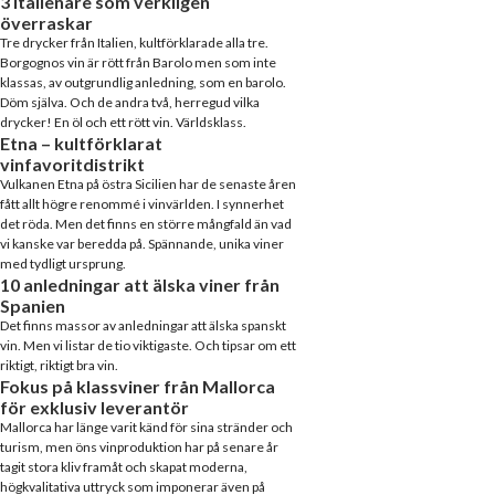
3 italienare som verkligen
överraskar
Tre drycker från Italien, kultförklarade alla tre.
Borgognos vin är rött från Barolo men som inte
klassas, av outgrundlig anledning, som en barolo.
Döm själva. Och de andra två, herregud vilka
drycker! En öl och ett rött vin. Världsklass.
Etna – kultförklarat
vinfavoritdistrikt
Vulkanen Etna på östra Sicilien har de senaste åren
fått allt högre renommé i vinvärlden. I synnerhet
det röda. Men det finns en större mångfald än vad
vi kanske var beredda på. Spännande, unika viner
med tydligt ursprung.
10 anledningar att älska viner från
Spanien
Det finns massor av anledningar att älska spanskt
vin. Men vi listar de tio viktigaste. Och tipsar om ett
riktigt, riktigt bra vin.
Fokus på klassviner från Mallorca
för exklusiv leverantör
Mallorca har länge varit känd för sina stränder och
turism, men öns vinproduktion har på senare år
tagit stora kliv framåt och skapat moderna,
högkvalitativa uttryck som imponerar även på