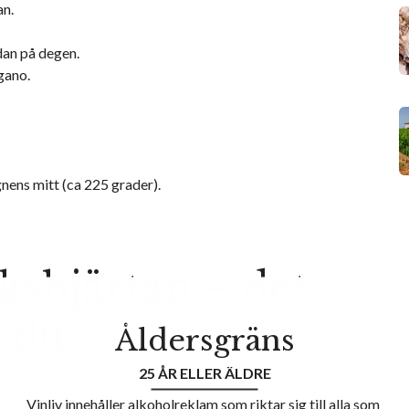
an.
an på degen.
gano.
gnens mitt (ca 225 grader).
kshjärtan – det
 du:
Åldersgräns
25 ÅR ELLER ÄLDRE
Vinliv innehåller alkoholreklam som riktar sig till alla som