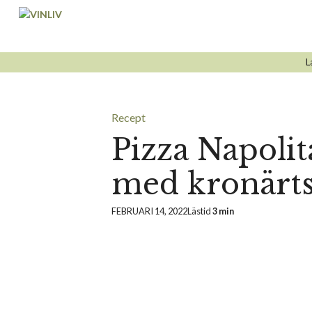
Hoppa
till
innehåll
L
Recept
Pizza Napolit
med kronärts
FEBRUARI 14, 2022
Lästid
3 min