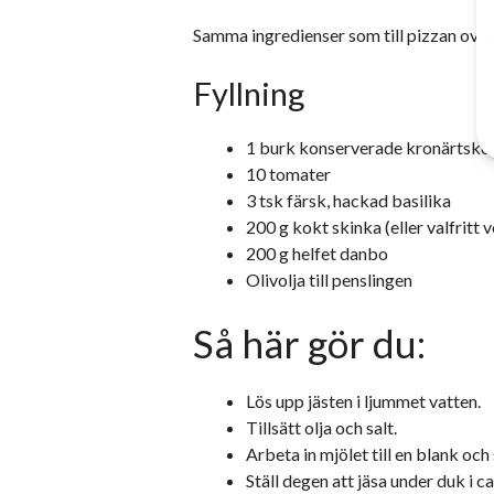
Samma ingredienser som till pizzan ovan
Fyllning
1 burk konserverade kronärtsko
10 tomater
3 tsk färsk, hackad basilika
200 g kokt skinka (eller valfritt 
200 g helfet danbo
Olivolja till penslingen
Så här gör du:
Lös upp jästen i ljummet vatten.
Tillsätt olja och salt.
Arbeta in mjölet till en blank och
Ställ degen att jäsa under duk i c