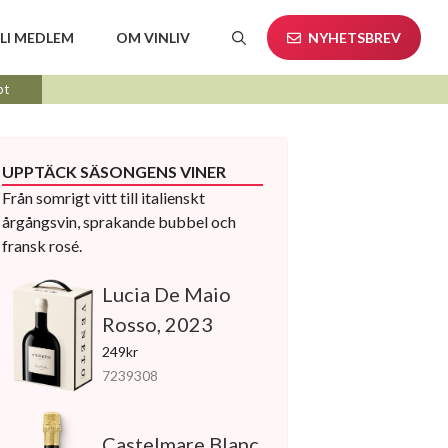
LI MEDLEM
OM VINLIV
NYHETSBREV
pt
UPPTÄCK SÄSONGENS VINER
Från somrigt vitt till italienskt
årgångsvin, sprakande bubbel och
fransk rosé.
Lucia De Maio
Rosso, 2023
249kr
7239308
Castelmare Blanc