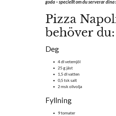
goda – speciellt om du serverar dina 
Pizza Napol
behöver du:
Deg
4 dl vetemjöl
25 g jäst
1,5 dl vatten
0,5 tsk salt
2 msk olivolja
Fyllning
9 tomater