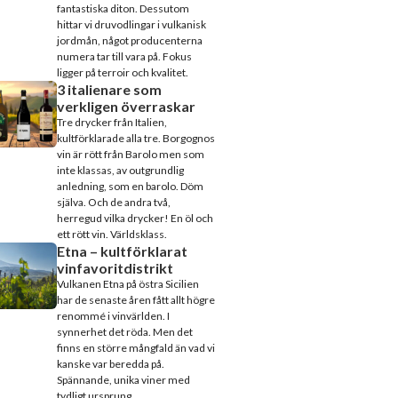
fantastiska diton. Dessutom
hittar vi druvodlingar i vulkanisk
jordmån, något producenterna
numera tar till vara på. Fokus
ligger på terroir och kvalitet.
3 italienare som
verkligen överraskar
Tre drycker från Italien,
kultförklarade alla tre. Borgognos
vin är rött från Barolo men som
inte klassas, av outgrundlig
anledning, som en barolo. Döm
själva. Och de andra två,
herregud vilka drycker! En öl och
ett rött vin. Världsklass.
Etna – kultförklarat
vinfavoritdistrikt
Vulkanen Etna på östra Sicilien
har de senaste åren fått allt högre
renommé i vinvärlden. I
synnerhet det röda. Men det
finns en större mångfald än vad vi
kanske var beredda på.
Spännande, unika viner med
tydligt ursprung.