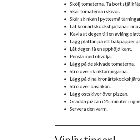
Skölj tomaterna. Ta bort stjälkfä
Skär tomaterna i skivor.
Skär skinkan i pyttesmå tärningar
Låt kronärtskockshjärtana rinna a
Kavla ut degen till en avlång pla
Lägg plattan på ett bakpapper på
Låt degen få en upphöjd kant.
Pensla med olivolja.
Lägg på de skivade tomaterna.
Strö över skinktärningarna.
Lägg på dina kronärtskockshjärt
Strö över basilikan.
Lägg ostskivor över pizzan.
Grädda pizzan i 25 minuter i ugne
Servera den varm.
Vinliv tipsar!