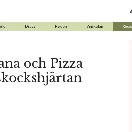
B
and
Druva
Region
Vinskolan
Rece
ana och Pizza
kockshjärtan