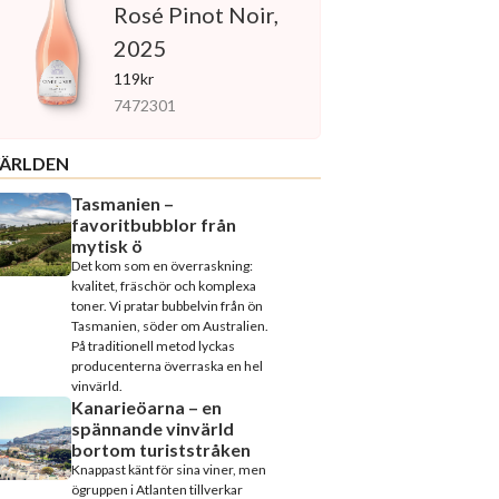
Rosé Pinot Noir,
2025
119kr
7472301
ÄRLDEN
Tasmanien –
favoritbubblor från
mytisk ö
Det kom som en överraskning:
kvalitet, fräschör och komplexa
toner. Vi pratar bubbelvin från ön
Tasmanien, söder om Australien.
På traditionell metod lyckas
producenterna överraska en hel
vinvärld.
Kanarieöarna – en
spännande vinvärld
bortom turiststråken
Knappast känt för sina viner, men
ögruppen i Atlanten tillverkar