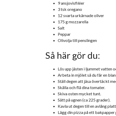
9 ansjovisfiléer
3 tsk oregano
12 svarta urkärnade oliver
175 g mozzarella
Salt
Peppar
Olivolja till penslingen
Så här gör du:
Lös upp jästen i ljummet vatten och
Arbeta in mjölet så du får en bla
Ställ degen att jäsa övertäckt me
Skålla och flå dina tomater.
Skiva osten mycket tunt.
Sätt på ugnen (ca 225 grader).
Kavla ut degen till en avlång plat
Lägg din pizza på ett bakpapper 