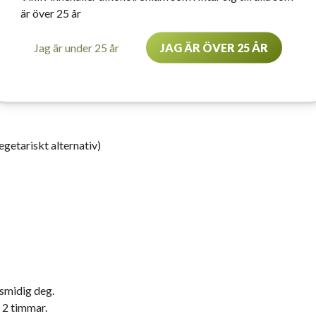
är över 25 år
.
Jag är under 25 år
JAG ÄR ÖVER 25 ÅR
ckshjärtan
vegetariskt alternativ)
 smidig deg.
a 2 timmar.