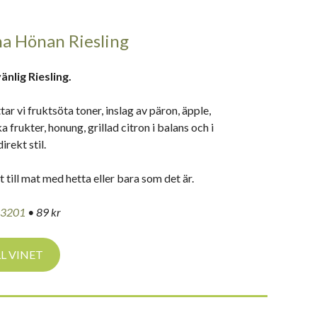
a Hönan Riesling
änlig Riesling.
tar vi fruktsöta toner, inslag av päron, äpple,
a frukter, honung, grillad citron i balans och i
direkt stil.
 till mat med hetta eller bara som det är.
03201
• 89 kr
LL VINET