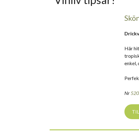
Skön
Drickv
Här hit
tropisk
enkel, 
Perfekt
Nr
52
TI