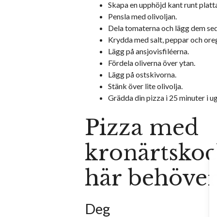
Skapa en upphöjd kant runt platt
Pensla med olivoljan.
Dela tomaterna och lägg dem sed
Krydda med salt, peppar och ore
Lägg på ansjovisfiléerna.
Fördela oliverna över ytan.
Lägg på ostskivorna.
Stänk över lite olivolja.
Grädda din pizza i 25 minuter i u
Pizza med
kronärtskoc
här behöver
Deg