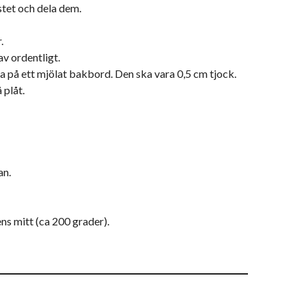
stet och dela dem.
.
v ordentligt.
tta på ett mjölat bakbord. Den ska vara 0,5 cm tjock.
 plåt.
an.
ns mitt (ca 200 grader).