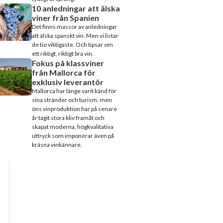
10 anledningar att älska
viner från Spanien
Det finns massor av anledningar
att älska spanskt vin. Men vi listar
de tio viktigaste. Och tipsar om
ett riktigt, riktigt bra vin.
Fokus på klassviner
från Mallorca för
exklusiv leverantör
Mallorca har länge varit känd för
sina stränder och turism, men
öns vinproduktion har på senare
år tagit stora kliv framåt och
skapat moderna, högkvalitativa
uttryck som imponerar även på
kräsna vinkännare.