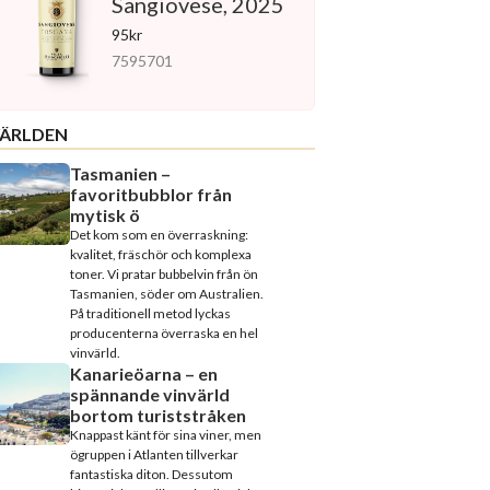
Sangiovese, 2025
95kr
7595701
ÄRLDEN
Tasmanien –
favoritbubblor från
mytisk ö
Det kom som en överraskning:
kvalitet, fräschör och komplexa
toner. Vi pratar bubbelvin från ön
Tasmanien, söder om Australien.
På traditionell metod lyckas
producenterna överraska en hel
vinvärld.
Kanarieöarna – en
spännande vinvärld
bortom turiststråken
Knappast känt för sina viner, men
ögruppen i Atlanten tillverkar
fantastiska diton. Dessutom