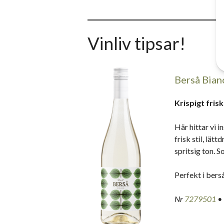
Vinliv tipsar!
Berså Bian
Krispigt frisk
Här hittar vi i
frisk stil, lät
spritsig ton. S
Perfekt i berså
Nr
7279501
• 