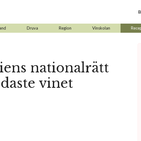
B
and
Druva
Region
Vinskolan
Rece
iens nationalrätt
odaste vinet