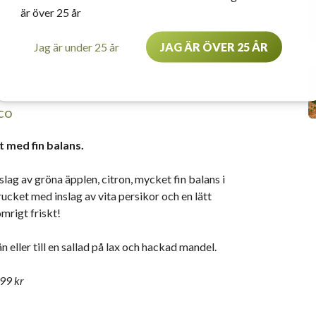
är över 25 år
Jag är under 25 år
JAG ÄR ÖVER 25 ÅR
co
t med fin balans.
nslag av gröna äpplen, citron, mycket fin balans i
tdrucket med inslag av vita persikor och en lätt
omrigt friskt!
n eller till en sallad på lax och hackad mandel.
99 kr