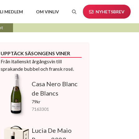
LI MEDLEM
OM VINLIV
NYHETSBREV
pt
UPPTÄCK SÄSONGENS VINER
Från italienskt årgångsvin till
sprakande bubbel och fransk rosé.
Casa Nero Blanc
de Blancs
79kr
7163301
Lucia De Maio