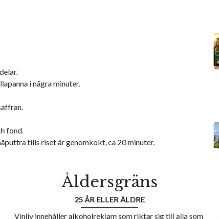
delar.
ellapanna i några minuter.
saffran.
ch fond.
puttra tills riset är genomkokt, ca 20 minuter.
nte stänger sig eller är trasiga).
lan när det återstår några minuter.
Åldersgräns
e, låt musslorna öppna sig.
25 ÅR ELLER ÄLDRE
der lock.
 glas riktigt gott vin.
Vinliv innehåller alkoholreklam som riktar sig till alla som