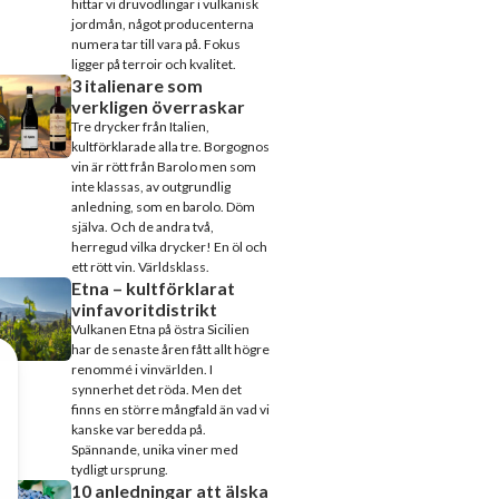
hittar vi druvodlingar i vulkanisk
jordmån, något producenterna
numera tar till vara på. Fokus
ligger på terroir och kvalitet.
3 italienare som
verkligen överraskar
Tre drycker från Italien,
kultförklarade alla tre. Borgognos
vin är rött från Barolo men som
inte klassas, av outgrundlig
anledning, som en barolo. Döm
själva. Och de andra två,
herregud vilka drycker! En öl och
ett rött vin. Världsklass.
Etna – kultförklarat
vinfavoritdistrikt
Vulkanen Etna på östra Sicilien
har de senaste åren fått allt högre
renommé i vinvärlden. I
synnerhet det röda. Men det
finns en större mångfald än vad vi
kanske var beredda på.
Spännande, unika viner med
tydligt ursprung.
10 anledningar att älska