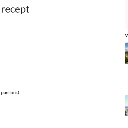
arecept
V
paellaris)