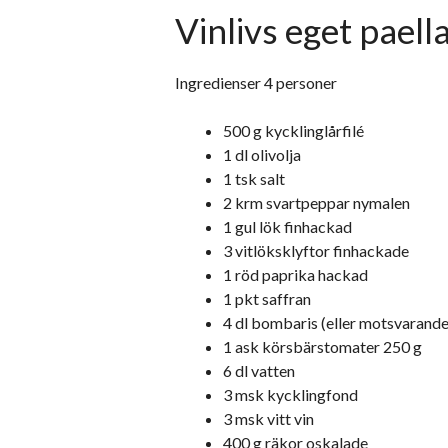
Vinlivs eget paell
Ingredienser 4 personer
500 g kycklinglårfilé
1 dl olivolja
1 tsk salt
2 krm svartpeppar nymalen
1 gul lök finhackad
3 vitlöksklyftor finhackade
1 röd paprika hackad
1 pkt saffran
4 dl bombaris (eller motsvarande 
1 ask körsbärstomater 250 g
6 dl vatten
3 msk kycklingfond
3 msk vitt vin
400 g räkor oskalade