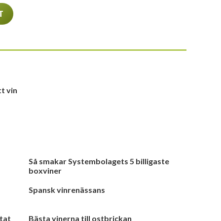
T
t vin
Så smakar Systembolagets 5 billigaste
boxviner
Spansk vinrenässans
tat
Bästa vinerna till ostbrickan