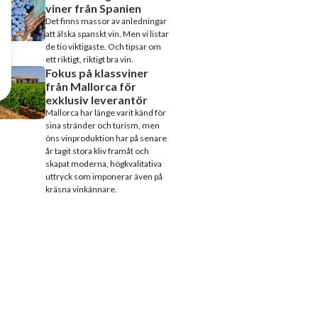
viner från Spanien
Det finns massor av anledningar
att älska spanskt vin. Men vi listar
de tio viktigaste. Och tipsar om
ett riktigt, riktigt bra vin.
Fokus på klassviner
från Mallorca för
exklusiv leverantör
Mallorca har länge varit känd för
sina stränder och turism, men
öns vinproduktion har på senare
år tagit stora kliv framåt och
skapat moderna, högkvalitativa
uttryck som imponerar även på
kräsna vinkännare.