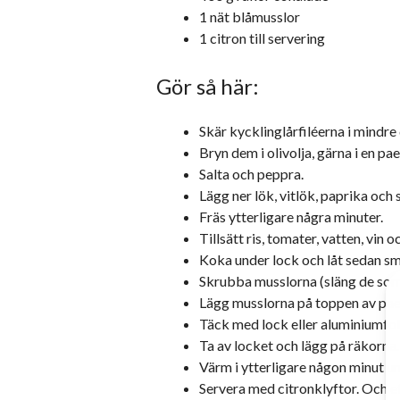
1 nät blåmusslor
1 citron till servering
Gör så här:
Skär kycklinglårfiléerna i mindre 
Bryn dem i olivolja, gärna i en pa
Salta och peppra.
Lägg ner lök, vitlök, paprika och 
Fräs ytterligare några minuter.
Tillsätt ris, tomater, vatten, vin o
Koka under lock och låt sedan små
Skrubba musslorna (släng de som i
Lägg musslorna på toppen av pael
Täck med lock eller aluminiumfoli
Ta av locket och lägg på räkorna.
Värm i ytterligare någon minut un
Servera med citronklyftor. Och ett