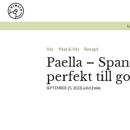
Hoppa
till
innehåll
L
Vin
Mat & Vin
Recept
Paella – Span
perfekt till g
SEPTEMBER 25, 2022
Lästid
2 min