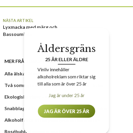
NÄSTA ARTIKEL
Lyxmacka med märg och
Bassoumisås
Åldersgräns
25 ÅR ELLER ÄLDRE
MER FRÅN
UNCATEGORIZED
,
VIN
Vinliv innehåller
Alla älskar Mmm… agnum
alkoholreklam som riktar sig
till alla som är över 25 år
Två somrigt smarriga och nyttiga efterrätter
Jag är under 25 år
Ekologiska viner – en snabbguide
Snabblagad thairätt perfekt till ett glas bubbel
JAG ÄR ÖVER 25 ÅR
Alkoholfakta att häpnas (och skrämmas) av
Rosébubbel sommarens favoritvin