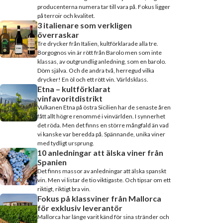
producenterna numera tar till vara på. Fokus ligger
på terroir och kvalitet.
3 italienare som verkligen
överraskar
Tre drycker från Italien, kultförklarade alla tre.
Borgognos vin är rött från Barolo men som inte
klassas, av outgrundlig anledning, som en barolo.
Döm själva. Och de andra två, herregud vilka
drycker! En öl och ett rött vin. Världsklass.
Etna – kultförklarat
vinfavoritdistrikt
Vulkanen Etna på östra Sicilien har de senaste åren
fått allt högre renommé i vinvärlden. I synnerhet
det röda. Men det finns en större mångfald än vad
vi kanske var beredda på. Spännande, unika viner
med tydligt ursprung.
10 anledningar att älska viner från
Spanien
Det finns massor av anledningar att älska spanskt
vin. Men vi listar de tio viktigaste. Och tipsar om ett
riktigt, riktigt bra vin.
Fokus på klassviner från Mallorca
för exklusiv leverantör
Mallorca har länge varit känd för sina stränder och