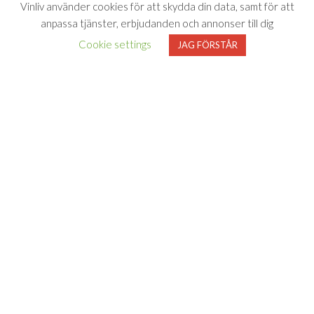
Vinliv använder cookies för att skydda din data, samt för att
anpassa tjänster, erbjudanden och annonser till dig
Cookie settings
JAG FÖRSTÅR
Vinliv har inget samarbete med Systembolaget utan tipsar
endast om viner som finns i deras sortiment. All försäljning samt
beställning sker på och genom Systembolaget.se
FÖLJ VINLIV
Adress för
Bli medlem
Facebook
Instagram
varuprov
Om Vinliv
Personuppgiftspolicy
Vinliv AB
Användarvillkor