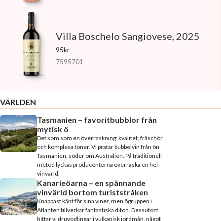
Villa Boschelo Sangiovese, 2025
95kr
7595701
VÄRLDEN
Tasmanien – favoritbubblor från
mytisk ö
Det kom som en överraskning: kvalitet, fräschör
och komplexa toner. Vi pratar bubbelvin från ön
Tasmanien, söder om Australien. På traditionell
metod lyckas producenterna överraska en hel
vinvärld.
Kanarieöarna – en spännande
vinvärld bortom turiststråken
Knappast känt för sina viner, men ögruppen i
Atlanten tillverkar fantastiska diton. Dessutom
hittar vi druvodlingar i vulkanisk jordmån, något