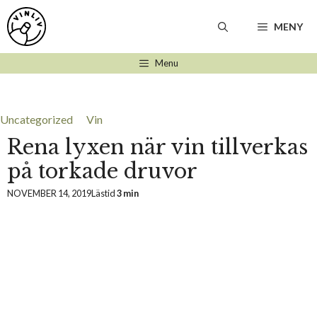
Hoppa
till
MENY
innehåll
Menu
Uncategorized
Vin
Rena lyxen när vin tillverkas
på torkade druvor
NOVEMBER 14, 2019
Lästid
3 min