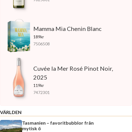
Mamma Mia Chenin Blanc
189kr
7506508
Cuvée la Mer Rosé Pinot Noir,
2025
119kr
7472301
VÄRLDEN
Tasmanien – favoritbubblor från
mytisk ö