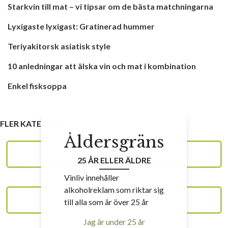
Starkvin till mat – vi tipsar om de bästa matchningarna
Lyxigaste lyxigast: Gratinerad hummer
Teriyakitorsk asiatisk style
10 anledningar att älska vin och mat i kombination
Enkel fisksoppa
FLER KATEGORIER
Åldersgräns
VINSKOLAN
25 ÅR ELLER ÄLDRE
Vinliv innehåller
alkoholreklam som riktar sig
VIN
till alla som är över 25 år
Jag är under 25 år