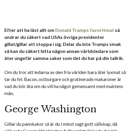
Efter att ha läst allt om
Donald Trumps favoritmat
så
undrar du säkert vad USAs övriga presidenter
gillat/gillar att stoppa i sig. Delar du inte Trumps smak
så kan du säkert hitta någon annan världsledare som
äter ungefär samma saker som det du har på din tallrik.
Om du tror att ledarna av den fria världen bara äter lyxmat så
tar du fel. Bacon, ostburgare och gratinerade makaroner är
vad du bör äta om du vill ha något gemensamt med maktens
män.
George Washington
Gillar du pannkakor så är du i minst sagt gott sällskap, då
självaste George Washington fullkomligt älskade den här