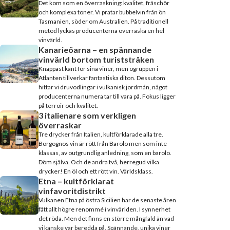
Det kom som en överraskning: kvalitet, fräschör
och komplexa toner. Vi pratar bubbelvin från ön
Tasmanien, söder om Australien. På traditionell
metod lyckas producenterna överraska en hel
vinvärld.
Kanarieöarna – en spännande
vinvärld bortom turiststråken
Knappast känt för sina viner, men ögruppen i
Atlanten tillverkar fantastiska diton. Dessutom
hittar vi druvodlingar i vulkanisk jordmån, något
producenterna numera tar till vara på. Fokus ligger
på terroir och kvalitet.
3 italienare som verkligen
överraskar
Tre drycker från Italien, kultförklarade alla tre.
Borgognos vin är rött från Barolo men som inte
klassas, av outgrundlig anledning, som en barolo.
Döm själva. Och de andra två, herregud vilka
drycker! En öl och ett rött vin. Världsklass.
Etna – kultförklarat
vinfavoritdistrikt
Vulkanen Etna på östra Sicilien har de senaste åren
fått allt högre renommé i vinvärlden. I synnerhet
det röda. Men det finns en större mångfald än vad
vi kanske var beredda på. Spännande, unika viner