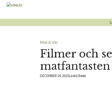
Hoppa
till
innehåll
L
Mat & Vin
Filmer och se
matfantasten
DECEMBER 14, 2021
Lästid
3 min