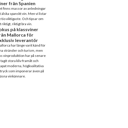
iner från Spanien
t finns massor av anledningar
t älska spanskt vin. Men vi listar
 tio viktigaste. Och tipsar om
t riktigt, riktigt bra vin.
okus på klassviner
rån Mallorca för
xklusiv leverantör
llorca har länge varit känd för
na stränder och turism, men
s vinproduktion har på senare
 tagit stora kliv framåt och
apat moderna, högkvalitativa
tryck som imponerar även på
äsna vinkännare.