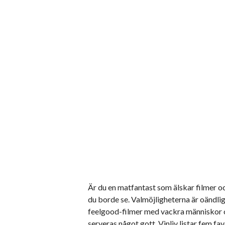
Är du en matfantast som älskar filmer o
du borde se. Valmöjligheterna är oändliga
feelgood-filmer med vackra människor oc
serveras något gott. Vinliv listar fem fav