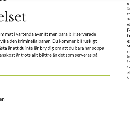
v
De
lset
at
de
et
F
 om mat i vartenda avsnitt men bara blir serverade
f
dvika den kriminella banan. Du kommer bli ruskigt
e
Ma
sta är att du inte lär bry dig om att du bara har soppa
si
anskost är trots allt bättre än det som serveras på
ön
år
sk
ut
kr
sen