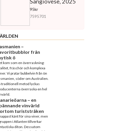
Sangiovese, 2025
95kr
7595701
ÄRLDEN
asmanien –
avoritbubblor från
ytisk ö
et kom som en överraskning:
alitet, fräschör och komplexa
ner. Vi pratar bubbelvin från ön
asmanien, söder om Australien.
 traditionell metod lyckas
roducenterna överraska en hel
nvärld.
anarieöarna – en
pännande vinvärld
ortom turiststråken
appast känt för sina viner, men
ruppen i Atlanten tillverkar
ntastiska diton. Dessutom