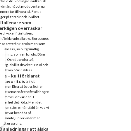
ttar vi druvodlingar i vulkanisk
ordmån, något producenterna
mera tar till vara på. Fokus
gger på terroir och kvalitet.
 italienare som
erkligen överraskar
e drycker från Italien,
ltförklarade alla tre. Borgognos
n är rött från Barolo men som
te klassas, av outgrundlig
ledning, som en barolo. Döm
älva. Och de andra två,
rregud vilka drycker! En öl och
t rött vin. Världsklass.
tna – kultförklarat
infavoritdistrikt
lkanen Etna på östra Sicilien
r de senaste åren fått allt högre
nommé i vinvärlden. I
nnerhet det röda. Men det
nns en större mångfald än vad vi
nske var beredda på.
pännande, unika viner med
dligt ursprung.
0 anledningar att älska