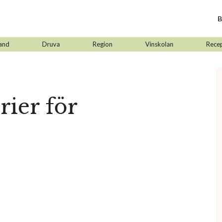
B
and
Druva
Region
Vinskolan
Rece
rier för