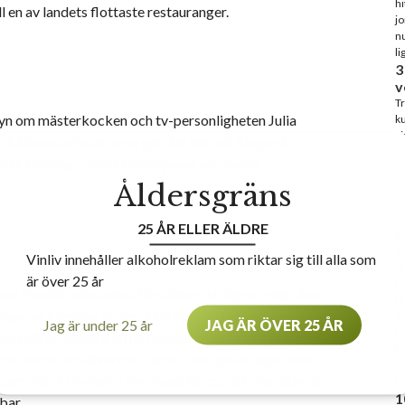
hi
ill en av landets flottaste restauranger.
j
nu
li
3
v
Tr
ryn om mästerkocken och tv-personligheten Julia
ku
vi
skådespelarinsatserna går det inte att klaga på.
in
 Child-kunskap, vilket borde passa alla sanna
an
sj
Åldersgräns
he
et
25 ÅR ELLER ÄLDRE
E
v
Vinliv innehåller alkoholreklam som riktar sig till alla som
Vu
är över 25 år
ha
an framför alla andra. Förväntar du dig en lyxig såpa
re
ogar så kommer du dock bli besviken. Svenska
sy
Jag är under 25 år
JAG ÄR ÖVER 25 ÅR
fi
m om att producera en ny
Dynasty
eller
Falcon Crest
.
ka
acos, tacos och ännu mer tacos. Det spelar ingen som
S
barn eller kriminell –
Varuhuset
lär oss att allas största
ty
1
bar.