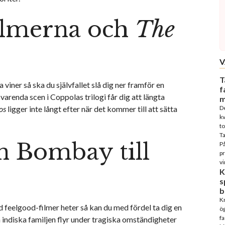
ilmerna och
The
V
T
 viner så ska du självfallet slå dig ner framför en
f
 varenda scen i Coppolas trilogi får dig att längta
m
os
ligger inte långt efter när det kommer till att sätta
D
kv
to
T
ån Bombay till
På
p
vi
K
s
b
Kn
ad feelgood-filmer heter så kan du med fördel ta dig en
ög
fa
 indiska familjen flyr under tragiska omständigheter