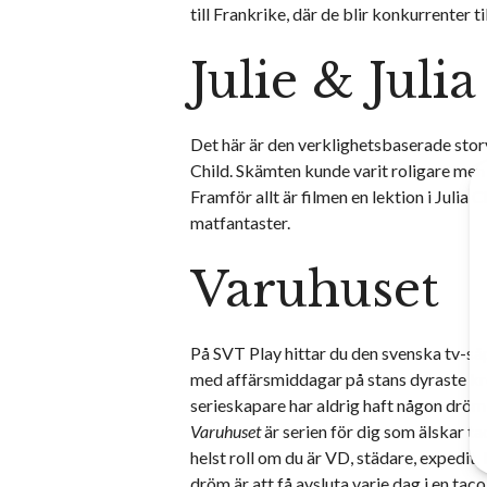
till Frankrike, där de blir konkurrenter t
Julie & Julia
Det här är den verklighetsbaserade sto
Child. Skämten kunde varit roligare men 
Framför allt är filmen en lektion i Julia
matfantaster.
Varuhuset
På SVT Play hittar du den svenska tv-såp
med affärsmiddagar på stans dyraste kr
serieskapare har aldrig haft någon drö
Varuhuset
är serien för dig som älskar t
helst roll om du är VD, städare, expedit, 
dröm är att få avsluta varje dag i en taco