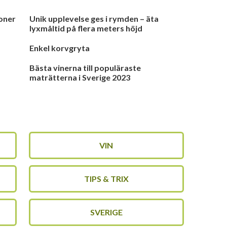
oner
Unik upplevelse ges i rymden – äta
lyxmåltid på flera meters höjd
Enkel korvgryta
Bästa vinerna till populäraste
maträtterna i Sverige 2023
VIN
TIPS & TRIX
SVERIGE