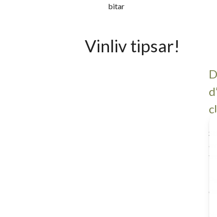
bitar
Vinliv tipsar!
D
d
cl
St
av
tr
Pe
de
Nr