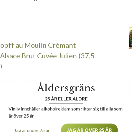
opff au Moulin Crémant
’Alsace Brut Cuvée Julien (37,5
)
ilenlig crémant med intensiv fruktkaraktär, toner
Åldersgräns
 rostat bröd, citron, gula plommon, litet inslag av
opiska frukter och fin balans i avslut.
25 ÅR ELLER ÄLDRE
Vinliv innehåller alkoholreklam som riktar sig till alla som
rfekt till en lättare rätt på fisk eller till Alsace-
är över 25 år
likatesser.
Jag är under 25 år
JAG ÄR ÖVER 25 ÅR
 7410
• 95 kr