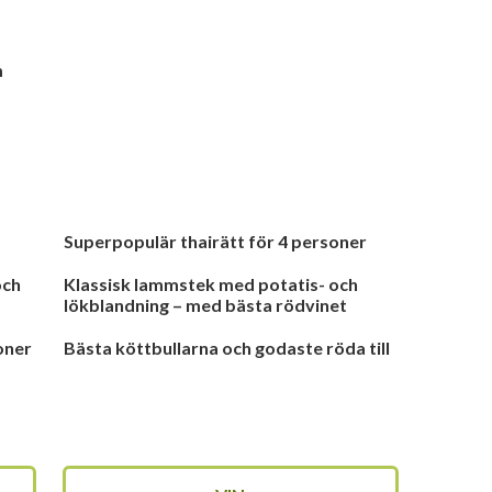
m
Superpopulär thairätt för 4 personer
och
Klassisk lammstek med potatis- och
lökblandning – med bästa rödvinet
oner
Bästa köttbullarna och godaste röda till