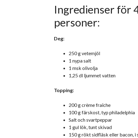
Ingredienser för 
personer:
Deg:
250 g vetemjöl
1 nypa salt
1 msk olivolja
1,25 dl ljummet vatten
Topping:
200 g crème fraîche
100 g färskost, typ philadelphia
Salt och svartpeppar
1 gul lök, tunt skivad
150 g rökt sidfläsk eller bacon, i