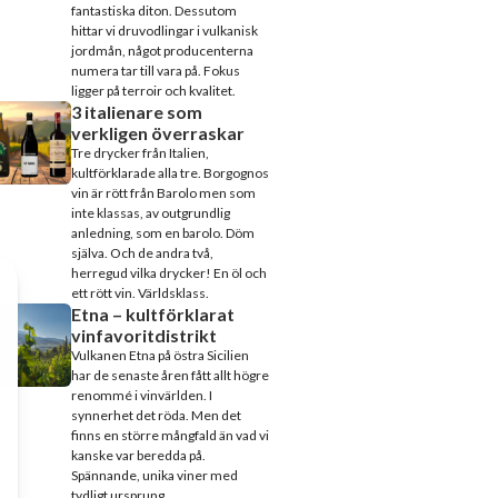
fantastiska diton. Dessutom
hittar vi druvodlingar i vulkanisk
jordmån, något producenterna
numera tar till vara på. Fokus
ligger på terroir och kvalitet.
3 italienare som
verkligen överraskar
Tre drycker från Italien,
kultförklarade alla tre. Borgognos
vin är rött från Barolo men som
inte klassas, av outgrundlig
anledning, som en barolo. Döm
själva. Och de andra två,
herregud vilka drycker! En öl och
ett rött vin. Världsklass.
Etna – kultförklarat
vinfavoritdistrikt
Vulkanen Etna på östra Sicilien
har de senaste åren fått allt högre
renommé i vinvärlden. I
synnerhet det röda. Men det
finns en större mångfald än vad vi
kanske var beredda på.
Spännande, unika viner med
tydligt ursprung.