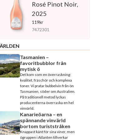
Rosé Pinot Noir,
2025
119kr
7472301
ÄRLDEN
Tasmanien –
favoritbubblor från
mytisk ö
Det kom som en överraskning:
kvalitet, fräschör och komplexa
toner. Vi pratar bubbelvin från ön
Tasmanien, söder om Australien.
På traditionell metod lyckas
producenterna överraska en hel
vinvärld.
Kanarieöarna – en
spännande vinvärld
bortom turiststråken
Knappast känt för sina viner, men
ögruppen i Atlanten tillverkar