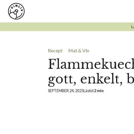
Hoppa
till
innehåll
L
Recept
Mat & Vin
Flammekueche
gott, enkelt, b
SEPTEMBER 24, 2025
Lästid
2 min