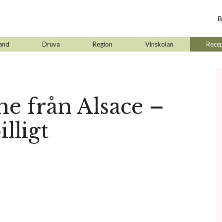
B
and
Druva
Region
Vinskolan
Rece
 från Alsace –
illigt