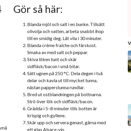
4
Gör så här:
Blanda mjöl och salt i en bunke. Tillsätt
olivolja och vatten, arbeta snabbt ihop
till en smidig deg. Låt vila i 30 minuter.
V
Blanda crème fraîche och färskost.
Smaka av med salt och peppar.
Skiva löken tunt och skär
sidfläsk/bacon i små bitar.
Sätt ugnen på 250 °C. Dela degen i två
delar och kavla ut till mycket tunna,
nästan papperstunna rundlar.
Bred ut ostblandningen på bottnarna.
Strö över lök och sidfläsk/bacon.
Grädda i 5–8 minuter tills botten är
krispig och gyllene.
Skär upp och servera genast, gärna med
 små
ett glas Alsace-vin.