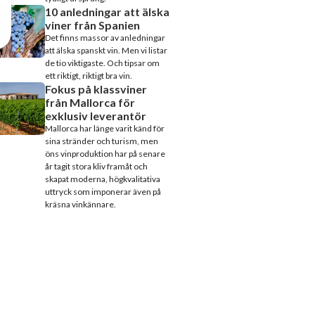
10 anledningar att älska
viner från Spanien
Det finns massor av anledningar
att älska spanskt vin. Men vi listar
de tio viktigaste. Och tipsar om
ett riktigt, riktigt bra vin.
Fokus på klassviner
från Mallorca för
exklusiv leverantör
Mallorca har länge varit känd för
sina stränder och turism, men
öns vinproduktion har på senare
år tagit stora kliv framåt och
skapat moderna, högkvalitativa
uttryck som imponerar även på
kräsna vinkännare.