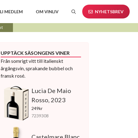
LI MEDLEM
OM VINLIV
NYHETSBREV
pt
UPPTÄCK SÄSONGENS VINER
Från somrigt vitt till italienskt
årgångsvin, sprakande bubbel och
fransk rosé.
Lucia De Maio
Rosso, 2023
249kr
7239308
Castelmare Blanc