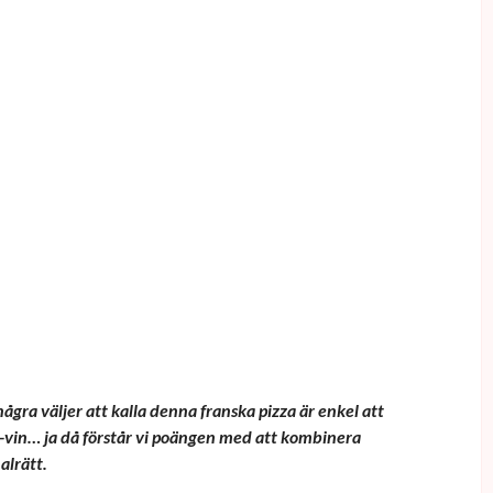
ra väljer att kalla denna franska pizza är enkel att
ce-vin… ja då förstår vi poängen med att kombinera
alrätt.