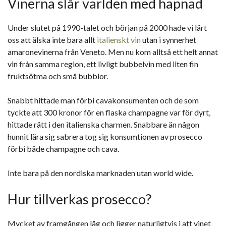
Vinerna slår världen med häpnad
Under slutet på 1990-talet och början på 2000 hade vi lärt
oss att älska inte bara allt
italienskt vin
utan i synnerhet
amaronevinerna från Veneto. Men nu kom alltså ett helt annat
vin från samma region, ett livligt bubbelvin med liten fin
fruktsötma och små bubblor.
Snabbt hittade man förbi cavakonsumenten och de som
tyckte att 300 kronor för en flaska champagne var för dyrt,
hittade rätt i den italienska charmen. Snabbare än någon
hunnit lära sig sabrera tog sig konsumtionen av prosecco
förbi både champagne och cava.
Inte bara på den nordiska marknaden utan world wide.
Hur tillverkas prosecco?
Mycket av framgången låg och ligger naturligtvis i att vinet