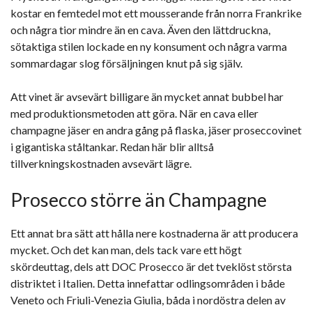
kostar en femtedel mot ett mousserande från norra Frankrike
och några tior mindre än en cava. Även den lättdruckna,
sötaktiga stilen lockade en ny konsument och några varma
sommardagar slog försäljningen knut på sig själv.
Att vinet är avsevärt billigare än mycket annat bubbel har
med produktionsmetoden att göra. När en cava eller
champagne jäser en andra gång på flaska, jäser proseccovinet
i gigantiska ståltankar. Redan här blir alltså
tillverkningskostnaden avsevärt lägre.
Prosecco större än Champagne
Ett annat bra sätt att hålla nere kostnaderna är att producera
mycket. Och det kan man, dels tack vare ett högt
skördeuttag, dels att DOC Prosecco är det tveklöst största
distriktet i Italien. Detta innefattar odlingsområden i både
Veneto och Friuli-Venezia Giulia, båda i nordöstra delen av