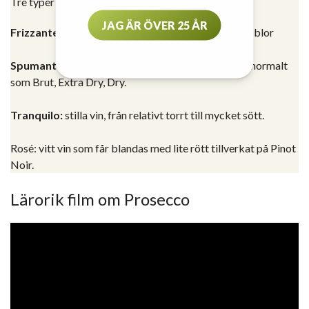
Tre typer av prosecco
JAG ÄR ÖVER 25 ÅR
Frizzante:
Vinet är lätt mousserande med färre bubblor
Spumante:
Vinet är mycket bubbligt och kommer normalt
som Brut, Extra Dry, Dry.
Tranquilo:
stilla vin, från relativt torrt till mycket sött.
Rosé: vitt vin som får blandas med lite rött tillverkat på Pinot
Noir.
Lärorik film om Prosecco