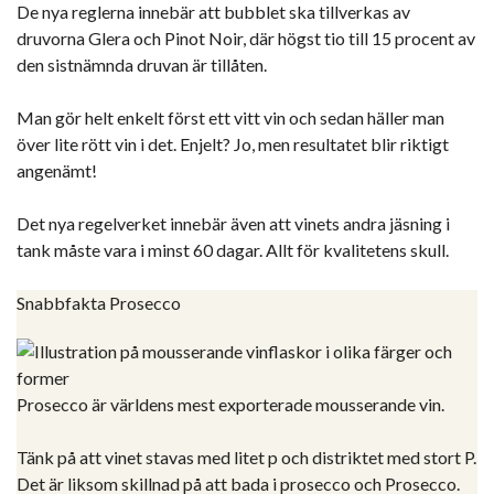
De nya reglerna innebär att bubblet ska tillverkas av
druvorna Glera och Pinot Noir, där högst tio till 15 procent av
den sistnämnda druvan är tillåten.
Man gör helt enkelt först ett vitt vin och sedan häller man
över lite rött vin i det. Enjelt? Jo, men resultatet blir riktigt
angenämt!
Det nya regelverket innebär även att vinets andra jäsning i
tank måste vara i minst 60 dagar. Allt för kvalitetens skull.
Snabbfakta Prosecco
Prosecco är världens mest exporterade mousserande vin.
Tänk på att vinet stavas med litet p och distriktet med stort P.
Det är liksom skillnad på att bada i prosecco och Prosecco.