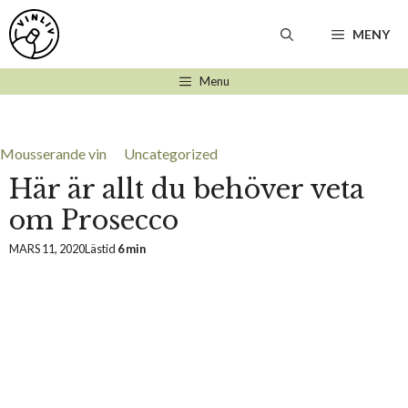
Hoppa
till
MENY
innehåll
Menu
Mousserande vin
Uncategorized
Här är allt du behöver veta
om Prosecco
MARS 11, 2020
Lästid
6 min