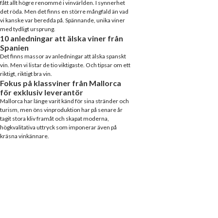
fått allt högre renommé i vinvärlden. I synnerhet
det röda. Men det finns en större mångfald än vad
vi kanske var beredda på. Spännande, unika viner
med tydligt ursprung.
10 anledningar att älska viner från
Spanien
Det finns massor av anledningar att älska spanskt
vin. Men vi listar de tio viktigaste. Och tipsar om ett
riktigt, riktigt bra vin.
Fokus på klassviner från Mallorca
för exklusiv leverantör
Mallorca har länge varit känd för sina stränder och
turism, men öns vinproduktion har på senare år
tagit stora kliv framåt och skapat moderna,
högkvalitativa uttryck som imponerar även på
kräsna vinkännare.