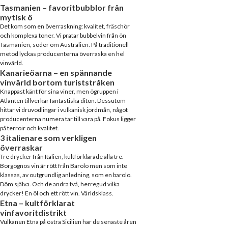
Tasmanien – favoritbubblor från
mytisk ö
Det kom som en överraskning: kvalitet, fräschör
och komplexa toner. Vi pratar bubbelvin från ön
Tasmanien, söder om Australien. På traditionell
metod lyckas producenterna överraska en hel
vinvärld.
Kanarieöarna – en spännande
vinvärld bortom turiststråken
Knappast känt för sina viner, men ögruppen i
Atlanten tillverkar fantastiska diton. Dessutom
hittar vi druvodlingar i vulkanisk jordmån, något
producenterna numera tar till vara på. Fokus ligger
på terroir och kvalitet.
3 italienare som verkligen
överraskar
Tre drycker från Italien, kultförklarade alla tre.
Borgognos vin är rött från Barolo men som inte
klassas, av outgrundlig anledning, som en barolo.
Döm själva. Och de andra två, herregud vilka
drycker! En öl och ett rött vin. Världsklass.
Etna – kultförklarat
vinfavoritdistrikt
Vulkanen Etna på östra Sicilien har de senaste åren