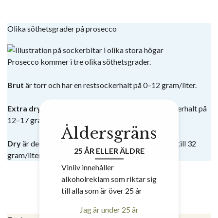
Olika söthetsgrader på prosecco
Prosecco kommer i tre olika söthetsgrader.
Brut
är torr och har en restsockerhalt på 0–12 gram/liter.
Extra dry
är den traditionella stilen och har en sockerhalt på
12–17 gram/liter.
Åldersgräns
Dry
är den vanligaste och har en sockerhalt från 17 till 32
25 ÅR ELLER ÄLDRE
gram/liter.
Vinliv innehåller
alkoholreklam som riktar sig
till alla som är över 25 år
Jag är under 25 år