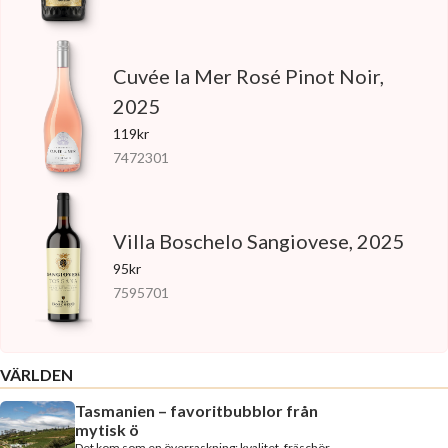
Cuvée la Mer Rosé Pinot Noir,
2025
119kr
7472301
Villa Boschelo Sangiovese, 2025
95kr
7595701
VÄRLDEN
Tasmanien – favoritbubblor från
mytisk ö
Det kom som en överraskning: kvalitet, fräschör