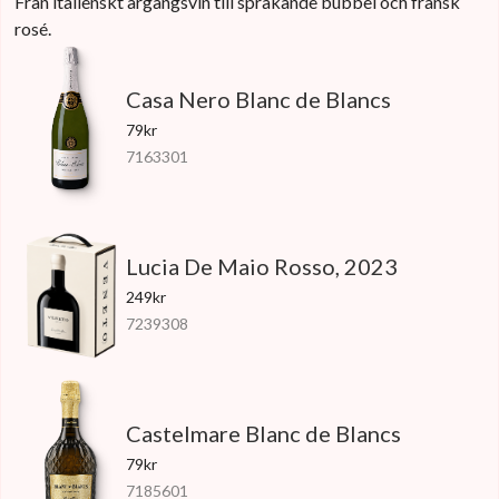
Från italienskt årgångsvin till sprakande bubbel och fransk
rosé.
Casa Nero Blanc de Blancs
79kr
7163301
Lucia De Maio Rosso, 2023
249kr
7239308
Castelmare Blanc de Blancs
79kr
7185601