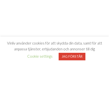
Vinliv använder cookies för att skydda din data, samt för att
anpassa tjänster, erbjudanden och annonser till dig
Cookie settings
JAG FÖRSTÅR
Vinliv har inget samarbete med Systembolaget utan tipsar
endast om viner som finns i deras sortiment. All försäljning samt