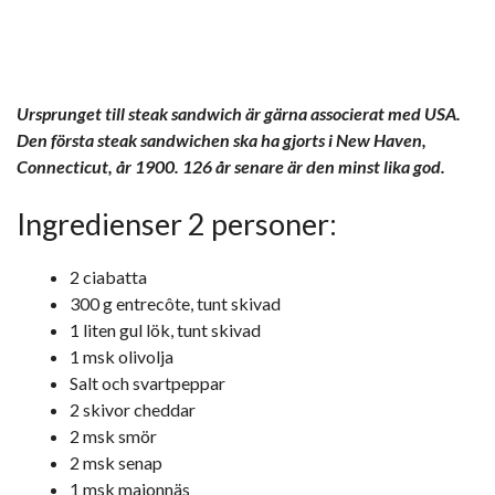
Ursprunget till steak sandwich är gärna associerat med USA.
Den första steak sandwichen ska ha gjorts i New Haven,
Connecticut, år 1900. 126 år senare är den minst lika god.
Ingredienser 2 personer:
2 ciabatta
300 g entrecôte, tunt skivad
1 liten gul lök, tunt skivad
1 msk olivolja
Salt och svartpeppar
2 skivor cheddar
2 msk smör
2 msk senap
1 msk majonnäs