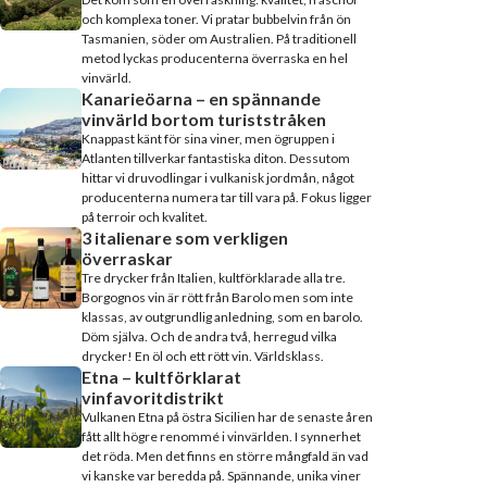
och komplexa toner. Vi pratar bubbelvin från ön
Tasmanien, söder om Australien. På traditionell
metod lyckas producenterna överraska en hel
vinvärld.
Kanarieöarna – en spännande
vinvärld bortom turiststråken
Knappast känt för sina viner, men ögruppen i
Atlanten tillverkar fantastiska diton. Dessutom
hittar vi druvodlingar i vulkanisk jordmån, något
producenterna numera tar till vara på. Fokus ligger
på terroir och kvalitet.
3 italienare som verkligen
överraskar
Tre drycker från Italien, kultförklarade alla tre.
Borgognos vin är rött från Barolo men som inte
klassas, av outgrundlig anledning, som en barolo.
Döm själva. Och de andra två, herregud vilka
drycker! En öl och ett rött vin. Världsklass.
Etna – kultförklarat
vinfavoritdistrikt
Vulkanen Etna på östra Sicilien har de senaste åren
fått allt högre renommé i vinvärlden. I synnerhet
det röda. Men det finns en större mångfald än vad
vi kanske var beredda på. Spännande, unika viner