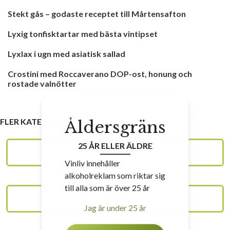
Stekt gås – godaste receptet till Mårtensafton
Lyxig tonfisktartar med bästa vintipset
Lyxlax i ugn med asiatisk sallad
Crostini med Roccaverano DOP-ost, honung och
rostade valnötter
FLER KATEGORIER
Åldersgräns
25 ÅR ELLER ÄLDRE
VINSKOLAN
Vinliv innehåller
alkoholreklam som riktar sig
till alla som är över 25 år
VIN
Jag är under 25 år