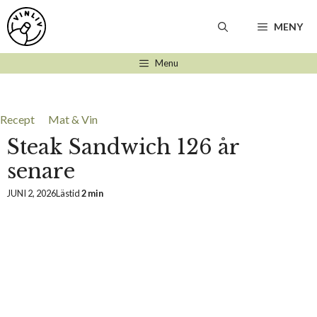
Hoppa
till
MENY
innehåll
Menu
Recept
Mat & Vin
Steak Sandwich 126 år
senare
JUNI 2, 2026
Lästid
2 min